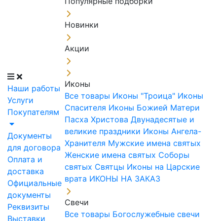
Популярные подборки
Новинки
Акции
Иконы
Наши работы
Все товары
Иконы "Троица"
Иконы
Услуги
Спасителя
Иконы Божией Матери
Покупателям
Пасха Христова
Двунадесятые и
великие праздники
Иконы Ангела-
Документы
Хранителя
Мужские имена святых
для договора
Женские имена святых
Соборы
Оплата и
святых
Святцы
Иконы на Царские
доставка
врата
ИКОНЫ НА ЗАКАЗ
Официальные
документы
Свечи
Реквизиты
Все товары
Богослужебные свечи
Выставки