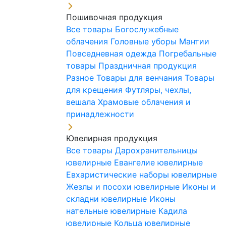
Пошивочная продукция
Все товары
Богослужебные
облачения
Головные уборы
Мантии
Повседневная одежда
Погребальные
товары
Праздничная продукция
Разное
Товары для венчания
Товары
для крещения
Футляры, чехлы,
вешала
Храмовые облачения и
принадлежности
Ювелирная продукция
Все товары
Дарохранительницы
ювелирные
Евангелие ювелирные
Евхаристические наборы ювелирные
Жезлы и посохи ювелирные
Иконы и
складни ювелирные
Иконы
нательные ювелирные
Кадила
ювелирные
Кольца ювелирные