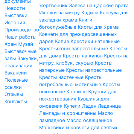
документы
жертвенник
Завеса на царские врата
Новости
Иконки на митру
Кадила
Капсула для
Выставки
закладки храма
Книги
История
богослужебные
Киоты для храма
Производство
Ковчеги для преждеосвященных
Наши работы
даров
Копие
Крестики нательные
Храм
Музей
Крест-иконы запрестольные
Кресты
Выставочные
для дома
Кресты на купол
Кресты на
залы
Закупки,
митру, клобук, скуфью
Кресты
реализация
наперсные
Кресты напрестольные
Вакансии
Кресты настенные
Кресты
Полезные
погребальные, могильные
Кресты
ссылки
поклонные
Кропило
Кружки для
Отзывы
пожертвования
Кувшины для
Контакты
омовения
Купели
Ладан
Ладаница
Лампады и кронштейны
Масло
лампадное
Масло освященное
Мощевики и ковчеги для святых