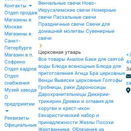
Венчальные свечи
Ново-
Контакты
Иерусалимские свечи
Номерные
Отдел продаж
свечи
Пасхальные свечи
Магазины в
Праздничные свечи
Свечи для
Москве
домашней молитвы
Сувенирные
Магазины в
свечи
Санкт-
Петербурге
Церковная утварь
Магазин в п.
+7
Все товары
Аналои
Баки для святой
Софрино
4
воды
Блюда всенощные
Блюда для
Отдел кадров
З
приготовления Агнца
Бра церковные
Отдел
Венцы
Вывески церковные
Голгофы
снабжения
za
Гробницы, раки
Дароносицы
Музей завода
Дарохранительницы
Дикирии-
О
трикирии
Древки и оглавия для
предприятии
хоругви и крест-икон
Евхаристический набор и
Реквизиты
принадлежности
Жезлы Посохи
Официальные
Жертвенники, Облачения на