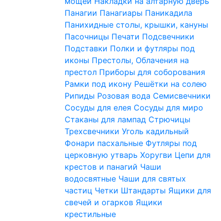
мощей
Накладки на алтарную дверь
Панагии
Панагиары
Паникадила
Панихидные столы, крышки, кануны
Пасочницы
Печати
Подсвечники
Подставки
Полки и футляры под
иконы
Престолы, Облачения на
престол
Приборы для соборования
Рамки под икону
Решётки на солею
Рипиды
Розовая вода
Семисвечники
Сосуды для елея
Сосуды для миро
Стаканы для лампад
Стрючицы
Трехсвечники
Уголь кадильный
Фонари пасхальные
Футляры под
церковную утварь
Хоругви
Цепи для
крестов и панагий
Чаши
водосвятные
Чаши для святых
частиц
Четки
Штандарты
Ящики для
свечей и огарков
Ящики
крестильные