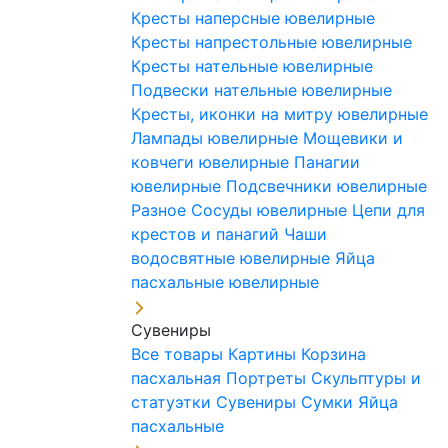
Кресты наперсные ювелирные
Кресты напрестольные ювелирные
Кресты нательные ювелирные
Подвески нательные ювелирные
Кресты, иконки на митру ювелирные
Лампады ювелирные
Мощевики и
ковчеги ювелирные
Панагии
ювелирные
Подсвечники ювелирные
Разное
Сосуды ювелирные
Цепи для
крестов и панагий
Чаши
водосвятные ювелирные
Яйца
пасхальные ювелирные
Сувениры
Все товары
Картины
Корзина
пасхальная
Портреты
Скульптуры и
статуэтки
Сувениры
Сумки
Яйца
пасхальные