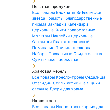
Печатная продукция
Все товары
Блокноты
Вифлеемская
звезда
Грамоты, благодарственные
письма
Закладки
Календари
церковные
Книги православные
Молитвы
Наклейки церковные
Открытки
Плакат церковный
Поминание
Присяга церковная
Наборы Пасхальные
Свидетельство
Сумка-пакет церковная
Храмовая мебель
Все товары
Кресло-троны
Седалища
Стасидии
Столы литийные
Ящики
свечные
Двери для храма
Иконостасы
Все товары
Иконостасы
Карниз для