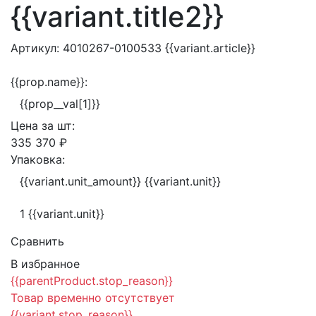
{{variant.title2}}
Артикул:
4010267-0100533
{{variant.article}}
{{prop.name}}:
{{prop__val[1]}}
Цена за
шт:
335 370 ₽
Упаковка:
{{variant.unit_amount}} {{variant.unit}}
1 {{variant.unit}}
Сравнить
В избранное
{{parentProduct.stop_reason}}
Товар временно отсутствует
{{variant.stop_reason}}