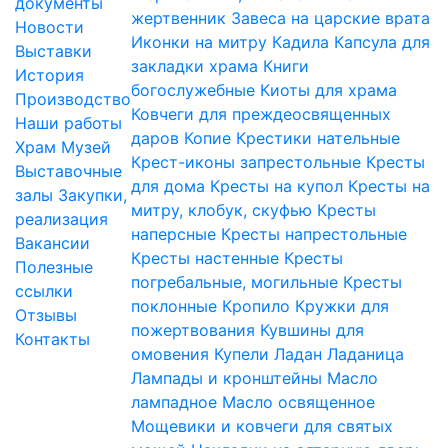
документы
жертвенник
Завеса на царские врата
Новости
Иконки на митру
Кадила
Капсула для
Выставки
закладки храма
Книги
История
богослужебные
Киоты для храма
Производство
Ковчеги для преждеосвященных
Наши работы
даров
Копие
Крестики нательные
Храм
Музей
Крест-иконы запрестольные
Кресты
Выставочные
для дома
Кресты на купол
Кресты на
залы
Закупки,
митру, клобук, скуфью
Кресты
реализация
наперсные
Кресты напрестольные
Вакансии
Кресты настенные
Кресты
Полезные
погребальные, могильные
Кресты
ссылки
поклонные
Кропило
Кружки для
Отзывы
пожертвования
Кувшины для
Контакты
омовения
Купели
Ладан
Ладаница
Лампады и кронштейны
Масло
лампадное
Масло освященное
Мощевики и ковчеги для святых