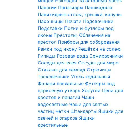
мощей
Накладки на алтарную дверь
Панагии
Панагиары
Паникадила
Панихидные столы, крышки, кануны
Пасочницы
Печати
Подсвечники
Подставки
Полки и футляры под
иконы
Престолы, Облачения на
престол
Приборы для соборования
Рамки под икону
Решётки на солею
Рипиды
Розовая вода
Семисвечники
Сосуды для елея
Сосуды для миро
Стаканы для лампад
Стрючицы
Трехсвечники
Уголь кадильный
Фонари пасхальные
Футляры под
церковную утварь
Хоругви
Цепи для
крестов и панагий
Чаши
водосвятные
Чаши для святых
частиц
Четки
Штандарты
Ящики для
свечей и огарков
Ящики
крестильные