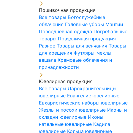
Пошивочная продукция
Все товары
Богослужебные
облачения
Головные уборы
Мантии
Повседневная одежда
Погребальные
товары
Праздничная продукция
Разное
Товары для венчания
Товары
для крещения
Футляры, чехлы,
вешала
Храмовые облачения и
принадлежности
Ювелирная продукция
Все товары
Дарохранительницы
ювелирные
Евангелие ювелирные
Евхаристические наборы ювелирные
Жезлы и посохи ювелирные
Иконы и
складни ювелирные
Иконы
нательные ювелирные
Кадила
ювелирные
Кольца ювелирные