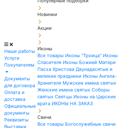
Популярные подборки
Новинки
Акции
Иконы
Наши работы
Все товары
Иконы "Троица"
Иконы
Услуги
Спасителя
Иконы Божией Матери
Покупателям
Пасха Христова
Двунадесятые и
великие праздники
Иконы Ангела-
Документы
Хранителя
Мужские имена святых
для договора
Женские имена святых
Соборы
Оплата и
святых
Святцы
Иконы на Царские
доставка
врата
ИКОНЫ НА ЗАКАЗ
Официальные
документы
Свечи
Реквизиты
Все товары
Богослужебные свечи
Выставки