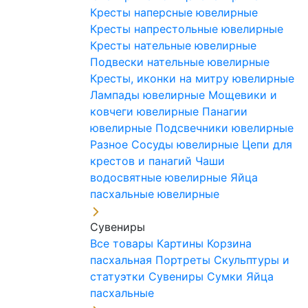
Кресты наперсные ювелирные
Кресты напрестольные ювелирные
Кресты нательные ювелирные
Подвески нательные ювелирные
Кресты, иконки на митру ювелирные
Лампады ювелирные
Мощевики и
ковчеги ювелирные
Панагии
ювелирные
Подсвечники ювелирные
Разное
Сосуды ювелирные
Цепи для
крестов и панагий
Чаши
водосвятные ювелирные
Яйца
пасхальные ювелирные
Сувениры
Все товары
Картины
Корзина
пасхальная
Портреты
Скульптуры и
статуэтки
Сувениры
Сумки
Яйца
пасхальные