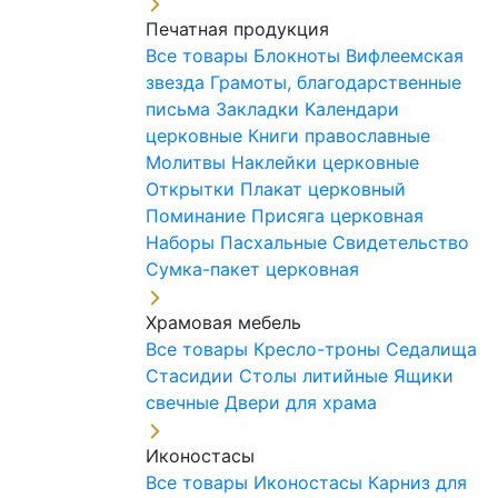
Печатная продукция
Все товары
Блокноты
Вифлеемская
звезда
Грамоты, благодарственные
письма
Закладки
Календари
церковные
Книги православные
Молитвы
Наклейки церковные
Открытки
Плакат церковный
Поминание
Присяга церковная
Наборы Пасхальные
Свидетельство
Сумка-пакет церковная
Храмовая мебель
Все товары
Кресло-троны
Седалища
Стасидии
Столы литийные
Ящики
свечные
Двери для храма
Иконостасы
Все товары
Иконостасы
Карниз для