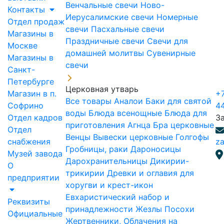
Венчальные свечи
Ново-
Контакты
Иерусалимские свечи
Номерные
Отдел продаж
свечи
Пасхальные свечи
Магазины в
Праздничные свечи
Свечи для
Москве
домашней молитвы
Сувенирные
Магазины в
свечи
Санкт-
Петербурге
Церковная утварь
Магазин в п.
+7
Все товары
Аналои
Баки для святой
Софрино
4
воды
Блюда всенощные
Блюда для
Отдел кадров
З
приготовления Агнца
Бра церковные
Отдел
Венцы
Вывески церковные
Голгофы
снабжения
za
Гробницы, раки
Дароносицы
Музей завода
Дарохранительницы
Дикирии-
О
трикирии
Древки и оглавия для
предприятии
хоругви и крест-икон
Евхаристический набор и
Реквизиты
принадлежности
Жезлы Посохи
Официальные
Жертвенники, Облачения на