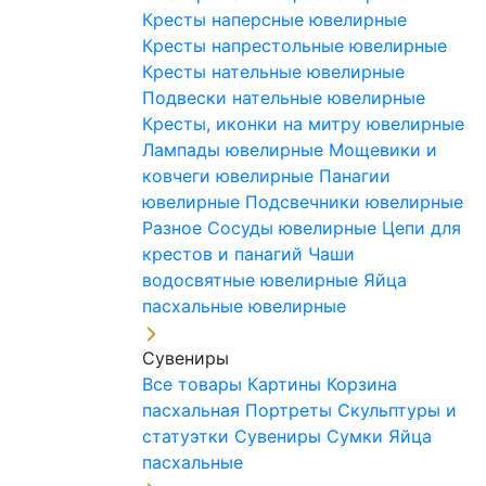
Кресты наперсные ювелирные
Кресты напрестольные ювелирные
Кресты нательные ювелирные
Подвески нательные ювелирные
Кресты, иконки на митру ювелирные
Лампады ювелирные
Мощевики и
ковчеги ювелирные
Панагии
ювелирные
Подсвечники ювелирные
Разное
Сосуды ювелирные
Цепи для
крестов и панагий
Чаши
водосвятные ювелирные
Яйца
пасхальные ювелирные
Сувениры
Все товары
Картины
Корзина
пасхальная
Портреты
Скульптуры и
статуэтки
Сувениры
Сумки
Яйца
пасхальные