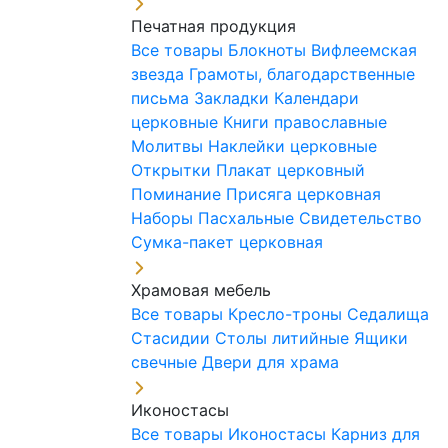
Печатная продукция
Все товары
Блокноты
Вифлеемская
звезда
Грамоты, благодарственные
письма
Закладки
Календари
церковные
Книги православные
Молитвы
Наклейки церковные
Открытки
Плакат церковный
Поминание
Присяга церковная
Наборы Пасхальные
Свидетельство
Сумка-пакет церковная
Храмовая мебель
Все товары
Кресло-троны
Седалища
Стасидии
Столы литийные
Ящики
свечные
Двери для храма
Иконостасы
Все товары
Иконостасы
Карниз для