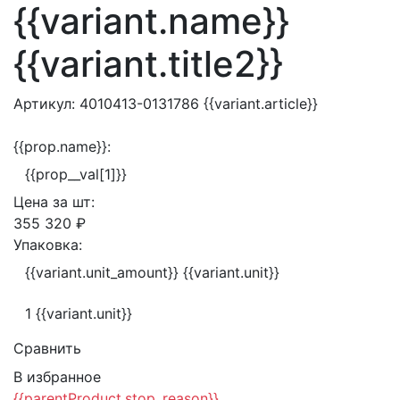
{{variant.name}}
{{variant.title2}}
Артикул:
4010413-0131786
{{variant.article}}
{{prop.name}}:
{{prop__val[1]}}
Цена за
шт:
355 320 ₽
Упаковка:
{{variant.unit_amount}} {{variant.unit}}
1 {{variant.unit}}
Сравнить
В избранное
{{parentProduct.stop_reason}}