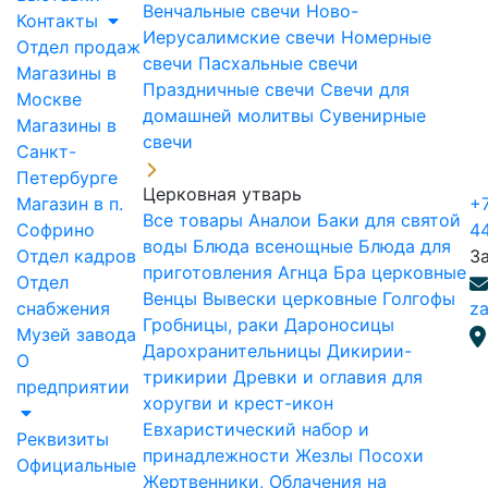
Венчальные свечи
Ново-
Контакты
Иерусалимские свечи
Номерные
Отдел продаж
свечи
Пасхальные свечи
Магазины в
Праздничные свечи
Свечи для
Москве
домашней молитвы
Сувенирные
Магазины в
свечи
Санкт-
Петербурге
Церковная утварь
Магазин в п.
+7
Все товары
Аналои
Баки для святой
Софрино
4
воды
Блюда всенощные
Блюда для
Отдел кадров
З
приготовления Агнца
Бра церковные
Отдел
Венцы
Вывески церковные
Голгофы
снабжения
za
Гробницы, раки
Дароносицы
Музей завода
Дарохранительницы
Дикирии-
О
трикирии
Древки и оглавия для
предприятии
хоругви и крест-икон
Евхаристический набор и
Реквизиты
принадлежности
Жезлы Посохи
Официальные
Жертвенники, Облачения на