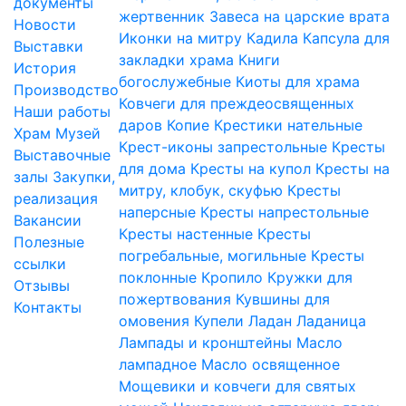
документы
жертвенник
Завеса на царские врата
Новости
Иконки на митру
Кадила
Капсула для
Выставки
закладки храма
Книги
История
богослужебные
Киоты для храма
Производство
Ковчеги для преждеосвященных
Наши работы
даров
Копие
Крестики нательные
Храм
Музей
Крест-иконы запрестольные
Кресты
Выставочные
для дома
Кресты на купол
Кресты на
залы
Закупки,
митру, клобук, скуфью
Кресты
реализация
наперсные
Кресты напрестольные
Вакансии
Кресты настенные
Кресты
Полезные
погребальные, могильные
Кресты
ссылки
поклонные
Кропило
Кружки для
Отзывы
пожертвования
Кувшины для
Контакты
омовения
Купели
Ладан
Ладаница
Лампады и кронштейны
Масло
лампадное
Масло освященное
Мощевики и ковчеги для святых