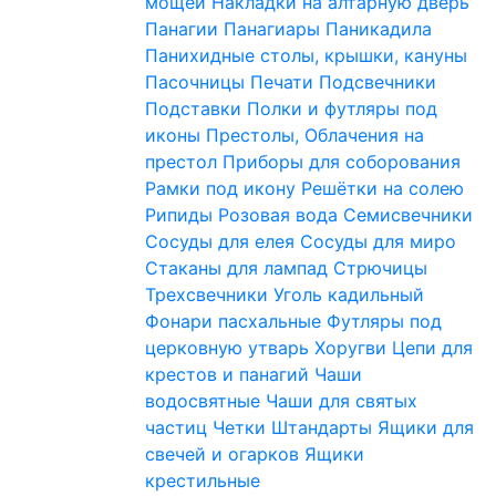
мощей
Накладки на алтарную дверь
Панагии
Панагиары
Паникадила
Панихидные столы, крышки, кануны
Пасочницы
Печати
Подсвечники
Подставки
Полки и футляры под
иконы
Престолы, Облачения на
престол
Приборы для соборования
Рамки под икону
Решётки на солею
Рипиды
Розовая вода
Семисвечники
Сосуды для елея
Сосуды для миро
Стаканы для лампад
Стрючицы
Трехсвечники
Уголь кадильный
Фонари пасхальные
Футляры под
церковную утварь
Хоругви
Цепи для
крестов и панагий
Чаши
водосвятные
Чаши для святых
частиц
Четки
Штандарты
Ящики для
свечей и огарков
Ящики
крестильные