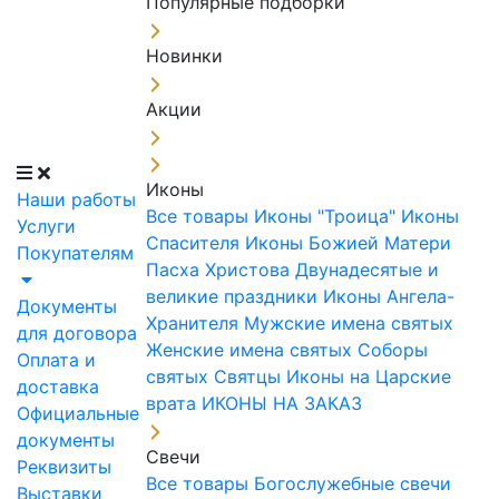
Популярные подборки
Новинки
Акции
Иконы
Наши работы
Все товары
Иконы "Троица"
Иконы
Услуги
Спасителя
Иконы Божией Матери
Покупателям
Пасха Христова
Двунадесятые и
великие праздники
Иконы Ангела-
Документы
Хранителя
Мужские имена святых
для договора
Женские имена святых
Соборы
Оплата и
святых
Святцы
Иконы на Царские
доставка
врата
ИКОНЫ НА ЗАКАЗ
Официальные
документы
Свечи
Реквизиты
Все товары
Богослужебные свечи
Выставки