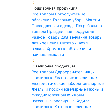
Пошивочная продукция
Все товары
Богослужебные
облачения
Головные уборы
Мантии
Повседневная одежда
Погребальные
товары
Праздничная продукция
Разное
Товары для венчания
Товары
для крещения
Футляры, чехлы,
вешала
Храмовые облачения и
принадлежности
Ювелирная продукция
Все товары
Дарохранительницы
ювелирные
Евангелие ювелирные
Евхаристические наборы ювелирные
Жезлы и посохи ювелирные
Иконы и
складни ювелирные
Иконы
нательные ювелирные
Кадила
ювелирные
Кольца ювелирные