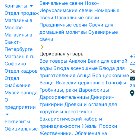
Венчальные свечи
Ново-
Контакты
Иерусалимские свечи
Номерные
Отдел продаж
свечи
Пасхальные свечи
Магазины в
Праздничные свечи
Свечи для
Москве
домашней молитвы
Сувенирные
Магазины в
свечи
Санкт-
Петербурге
Церковная утварь
Магазин в п.
+7
Все товары
Аналои
Баки для святой
Софрино
4
воды
Блюда всенощные
Блюда для
Отдел кадров
З
приготовления Агнца
Бра церковные
Отдел
Венцы
Вывески церковные
Голгофы
снабжения
za
Гробницы, раки
Дароносицы
Музей завода
Дарохранительницы
Дикирии-
О
трикирии
Древки и оглавия для
предприятии
хоругви и крест-икон
Евхаристический набор и
Реквизиты
принадлежности
Жезлы Посохи
Официальные
Жертвенники, Облачения на