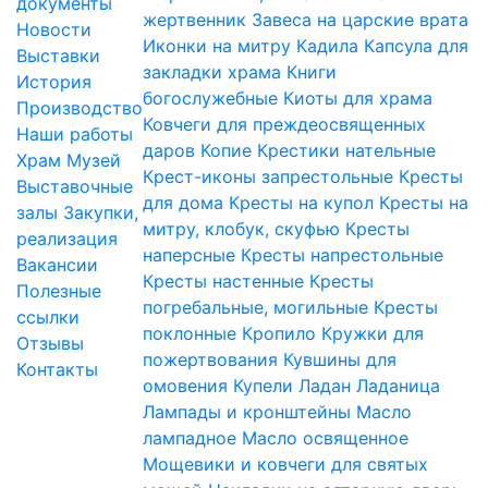
документы
жертвенник
Завеса на царские врата
Новости
Иконки на митру
Кадила
Капсула для
Выставки
закладки храма
Книги
История
богослужебные
Киоты для храма
Производство
Ковчеги для преждеосвященных
Наши работы
даров
Копие
Крестики нательные
Храм
Музей
Крест-иконы запрестольные
Кресты
Выставочные
для дома
Кресты на купол
Кресты на
залы
Закупки,
митру, клобук, скуфью
Кресты
реализация
наперсные
Кресты напрестольные
Вакансии
Кресты настенные
Кресты
Полезные
погребальные, могильные
Кресты
ссылки
поклонные
Кропило
Кружки для
Отзывы
пожертвования
Кувшины для
Контакты
омовения
Купели
Ладан
Ладаница
Лампады и кронштейны
Масло
лампадное
Масло освященное
Мощевики и ковчеги для святых