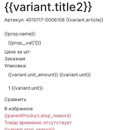
{{variant.title2}}
Артикул:
4010117-0006108
{{variant.article}}
{{prop.name}}:
{{prop__val[1]}}
Цена за
шт:
Заказная
Упаковка:
{{variant.unit_amount}} {{variant.unit}}
1 {{variant.unit}}
Сравнить
В избранное
{{parentProduct.stop_reason}}
Товар временно отсутствует
{{variant.stop_reason}}