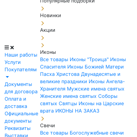
Популярные подборки
Новинки
Акции
Иконы
Наши работы
Все товары
Иконы "Троица"
Иконы
Услуги
Спасителя
Иконы Божией Матери
Покупателям
Пасха Христова
Двунадесятые и
великие праздники
Иконы Ангела-
Документы
Хранителя
Мужские имена святых
для договора
Женские имена святых
Соборы
Оплата и
святых
Святцы
Иконы на Царские
доставка
врата
ИКОНЫ НА ЗАКАЗ
Официальные
документы
Свечи
Реквизиты
Все товары
Богослужебные свечи
Выставки