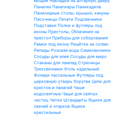
мощей
Накладки на алтарную дверь
Панагии
Панагиары
Паникадила
Панихидные столы, крышки, кануны
Пасочницы
Печати
Подсвечники
Подставки
Полки и футляры под
иконы
Престолы, Облачения на
престол
Приборы для соборования
Рамки под икону
Решётки на солею
Рипиды
Розовая вода
Семисвечники
Сосуды для елея
Сосуды для миро
Стаканы для лампад
Стрючицы
Трехсвечники
Уголь кадильный
Фонари пасхальные
Футляры под
церковную утварь
Хоругви
Цепи для
крестов и панагий
Чаши
водосвятные
Чаши для святых
частиц
Четки
Штандарты
Ящики для
свечей и огарков
Ящики
крестильные