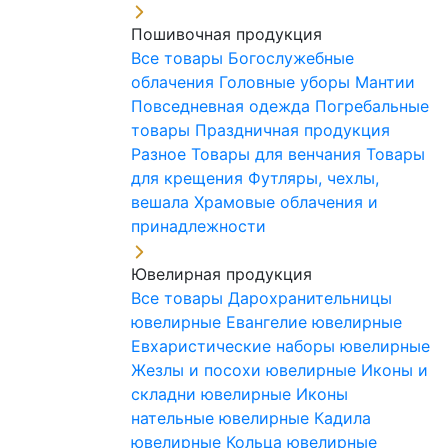
Пошивочная продукция
Все товары
Богослужебные
облачения
Головные уборы
Мантии
Повседневная одежда
Погребальные
товары
Праздничная продукция
Разное
Товары для венчания
Товары
для крещения
Футляры, чехлы,
вешала
Храмовые облачения и
принадлежности
Ювелирная продукция
Все товары
Дарохранительницы
ювелирные
Евангелие ювелирные
Евхаристические наборы ювелирные
Жезлы и посохи ювелирные
Иконы и
складни ювелирные
Иконы
нательные ювелирные
Кадила
ювелирные
Кольца ювелирные