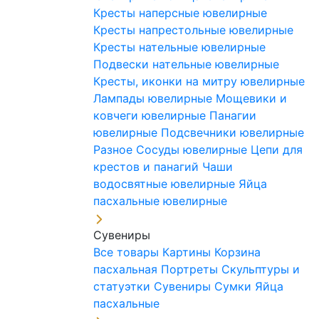
Кресты наперсные ювелирные
Кресты напрестольные ювелирные
Кресты нательные ювелирные
Подвески нательные ювелирные
Кресты, иконки на митру ювелирные
Лампады ювелирные
Мощевики и
ковчеги ювелирные
Панагии
ювелирные
Подсвечники ювелирные
Разное
Сосуды ювелирные
Цепи для
крестов и панагий
Чаши
водосвятные ювелирные
Яйца
пасхальные ювелирные
Сувениры
Все товары
Картины
Корзина
пасхальная
Портреты
Скульптуры и
статуэтки
Сувениры
Сумки
Яйца
пасхальные