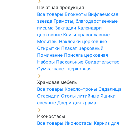
Печатная продукция
Все товары
Блокноты
Вифлеемская
звезда
Грамоты, благодарственные
письма
Закладки
Календари
церковные
Книги православные
Молитвы
Наклейки церковные
Открытки
Плакат церковный
Поминание
Присяга церковная
Наборы Пасхальные
Свидетельство
Сумка-пакет церковная
Храмовая мебель
Все товары
Кресло-троны
Седалища
Стасидии
Столы литийные
Ящики
свечные
Двери для храма
Иконостасы
Все товары
Иконостасы
Карниз для