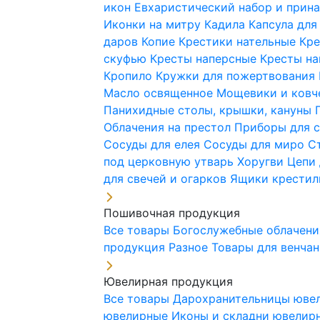
икон
Евхаристический набор и при
Иконки на митру
Кадила
Капсула для
даров
Копие
Крестики нательные
Кре
скуфью
Кресты наперсные
Кресты н
Кропило
Кружки для пожертвования
Масло освященное
Мощевики и ковч
Панихидные столы, крышки, кануны
Облачения на престол
Приборы для 
Сосуды для елея
Сосуды для миро
С
под церковную утварь
Хоругви
Цепи 
для свечей и огарков
Ящики крестил
Пошивочная продукция
Все товары
Богослужебные облачен
продукция
Разное
Товары для венча
Ювелирная продукция
Все товары
Дарохранительницы юве
ювелирные
Иконы и складни ювели