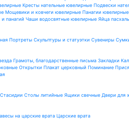
ювелирные
Кресты нательные ювелирные
Подвески нат
ые
Мощевики и ковчеги ювелирные
Панагии ювелирны
в и панагий
Чаши водосвятные ювелирные
Яйца пасхал
ьная
Портреты
Скульптуры и статуэтки
Сувениры
Сумк
везда
Грамоты, благодарственные письма
Закладки
Ка
рковные
Открытки
Плакат церковный
Поминание
Прися
ая
а
Стасидии
Столы литийные
Ящики свечные
Двери для 
завесы на царские врата
Царские врата