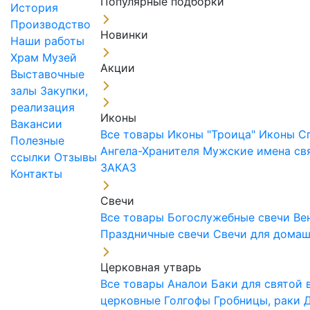
Популярные подборки
История
Производство
Новинки
Наши работы
Храм
Музей
Акции
Выставочные
залы
Закупки,
реализация
Иконы
Вакансии
Все товары
Иконы "Троица"
Иконы С
Полезные
Ангела-Хранителя
Мужские имена св
ссылки
Отзывы
ЗАКАЗ
Контакты
Свечи
Все товары
Богослужебные свечи
Ве
Праздничные свечи
Свечи для дома
Церковная утварь
Все товары
Аналои
Баки для святой
церковные
Голгофы
Гробницы, раки