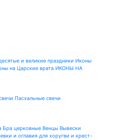
десятые и великие праздники
Иконы
оны на Царские врата
ИКОНЫ НА
свечи
Пасхальные свечи
ца
Бра церковные
Венцы
Вывески
евки и оглавия для хоругви и крест-