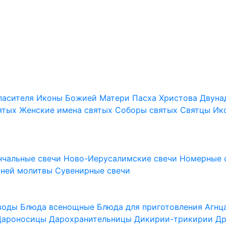
пасителя
Иконы Божией Матери
Пасха Христова
Двуна
ятых
Женские имена святых
Соборы святых
Святцы
Ик
нчальные свечи
Ново-Иерусалимские свечи
Номерные 
шней молитвы
Сувенирные свечи
 воды
Блюда всенощные
Блюда для приготовления Агн
Дароносицы
Дарохранительницы
Дикирии-трикирии
Др