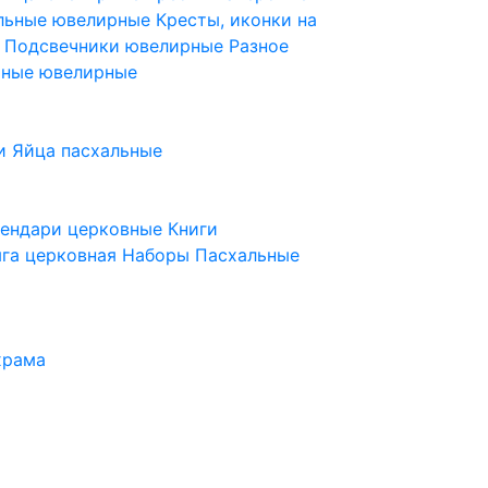
ельные ювелирные
Кресты, иконки на
е
Подсвечники ювелирные
Разное
ьные ювелирные
и
Яйца пасхальные
лендари церковные
Книги
га церковная
Наборы Пасхальные
храма