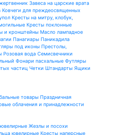
 жертвенник
Завеса на царские врата
а
Ковчеги для преждеосвященных
купол
Кресты на митру, клобук,
 могильные
Кресты поклонные
ы и кронштейны
Масло лампадное
нагии
Панагиары
Паникадила
тляры под иконы
Престолы,
ды
Розовая вода
Семисвечники
ильный
Фонари пасхальные
Футляры
ятых частиц
Четки
Штандарты
Ящики
бальные товары
Праздничная
овые облачения и принадлежности
ы ювелирные
Жезлы и посохи
льца ювелирные
Кресты наперсные