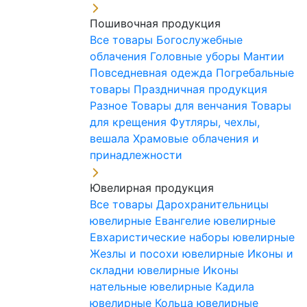
Пошивочная продукция
Все товары
Богослужебные
облачения
Головные уборы
Мантии
Повседневная одежда
Погребальные
товары
Праздничная продукция
Разное
Товары для венчания
Товары
для крещения
Футляры, чехлы,
вешала
Храмовые облачения и
принадлежности
Ювелирная продукция
Все товары
Дарохранительницы
ювелирные
Евангелие ювелирные
Евхаристические наборы ювелирные
Жезлы и посохи ювелирные
Иконы и
складни ювелирные
Иконы
нательные ювелирные
Кадила
ювелирные
Кольца ювелирные