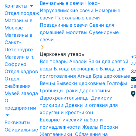
Венчальные свечи
Ново-
Контакты
Иерусалимские свечи
Номерные
Отдел продаж
свечи
Пасхальные свечи
Магазины в
Праздничные свечи
Свечи для
Москве
домашней молитвы
Сувенирные
Магазины в
свечи
Санкт-
Петербурге
Церковная утварь
Магазин в п.
+7
Все товары
Аналои
Баки для святой
Софрино
4
воды
Блюда всенощные
Блюда для
Отдел кадров
З
приготовления Агнца
Бра церковные
Отдел
Венцы
Вывески церковные
Голгофы
снабжения
za
Гробницы, раки
Дароносицы
Музей завода
Дарохранительницы
Дикирии-
О
трикирии
Древки и оглавия для
предприятии
хоругви и крест-икон
Евхаристический набор и
Реквизиты
принадлежности
Жезлы Посохи
Официальные
Жертвенники, Облачения на