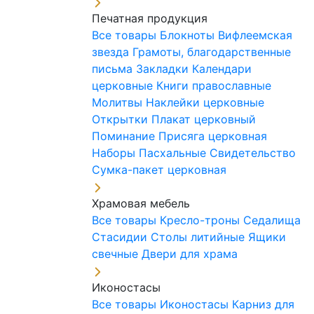
Печатная продукция
Все товары
Блокноты
Вифлеемская
звезда
Грамоты, благодарственные
письма
Закладки
Календари
церковные
Книги православные
Молитвы
Наклейки церковные
Открытки
Плакат церковный
Поминание
Присяга церковная
Наборы Пасхальные
Свидетельство
Сумка-пакет церковная
Храмовая мебель
Все товары
Кресло-троны
Седалища
Стасидии
Столы литийные
Ящики
свечные
Двери для храма
Иконостасы
Все товары
Иконостасы
Карниз для