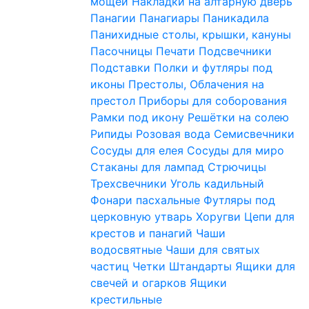
мощей
Накладки на алтарную дверь
Панагии
Панагиары
Паникадила
Панихидные столы, крышки, кануны
Пасочницы
Печати
Подсвечники
Подставки
Полки и футляры под
иконы
Престолы, Облачения на
престол
Приборы для соборования
Рамки под икону
Решётки на солею
Рипиды
Розовая вода
Семисвечники
Сосуды для елея
Сосуды для миро
Стаканы для лампад
Стрючицы
Трехсвечники
Уголь кадильный
Фонари пасхальные
Футляры под
церковную утварь
Хоругви
Цепи для
крестов и панагий
Чаши
водосвятные
Чаши для святых
частиц
Четки
Штандарты
Ящики для
свечей и огарков
Ящики
крестильные