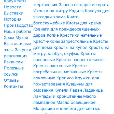
документы
жертвенник
Завеса на царские врата
Новости
Иконки на митру
Кадила
Капсула для
Выставки
закладки храма
Книги
История
богослужебные
Киоты для храма
Производство
Ковчеги для преждеосвященных
Наши работы
даров
Копие
Крестики нательные
Храм
Музей
Крест-иконы запрестольные
Кресты
Выставочные
для дома
Кресты на купол
Кресты на
залы
Закупки,
митру, клобук, скуфью
Кресты
реализация
наперсные
Кресты напрестольные
Вакансии
Кресты настенные
Кресты
Полезные
погребальные, могильные
Кресты
ссылки
поклонные
Кропило
Кружки для
Отзывы
пожертвования
Кувшины для
Контакты
омовения
Купели
Ладан
Ладаница
Лампады и кронштейны
Масло
лампадное
Масло освященное
Мощевики и ковчеги для святых