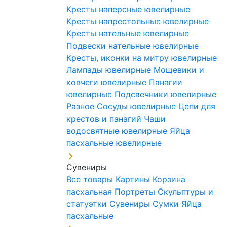
Кресты наперсные ювелирные
Кресты напрестольные ювелирные
Кресты нательные ювелирные
Подвески нательные ювелирные
Кресты, иконки на митру ювелирные
Лампады ювелирные
Мощевики и
ковчеги ювелирные
Панагии
ювелирные
Подсвечники ювелирные
Разное
Сосуды ювелирные
Цепи для
крестов и панагий
Чаши
водосвятные ювелирные
Яйца
пасхальные ювелирные
Сувениры
Все товары
Картины
Корзина
пасхальная
Портреты
Скульптуры и
статуэтки
Сувениры
Сумки
Яйца
пасхальные