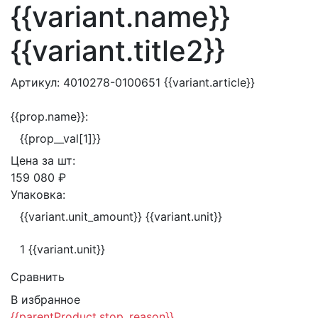
{{variant.name}}
{{variant.title2}}
Артикул:
4010278-0100651
{{variant.article}}
{{prop.name}}:
{{prop__val[1]}}
Цена за
шт:
159 080 ₽
Упаковка:
{{variant.unit_amount}} {{variant.unit}}
1 {{variant.unit}}
Сравнить
В избранное
{{parentProduct.stop_reason}}