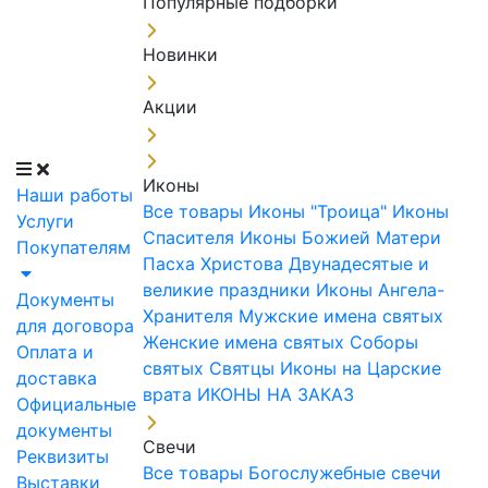
Популярные подборки
Новинки
Акции
Иконы
Наши работы
Все товары
Иконы "Троица"
Иконы
Услуги
Спасителя
Иконы Божией Матери
Покупателям
Пасха Христова
Двунадесятые и
великие праздники
Иконы Ангела-
Документы
Хранителя
Мужские имена святых
для договора
Женские имена святых
Соборы
Оплата и
святых
Святцы
Иконы на Царские
доставка
врата
ИКОНЫ НА ЗАКАЗ
Официальные
документы
Свечи
Реквизиты
Все товары
Богослужебные свечи
Выставки