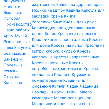
документы
жертвенник
Завеса на царские врата
Новости
Иконки на митру
Кадила
Капсула для
Выставки
закладки храма
Книги
История
богослужебные
Киоты для храма
Производство
Ковчеги для преждеосвященных
Наши работы
даров
Копие
Крестики нательные
Храм
Музей
Крест-иконы запрестольные
Кресты
Выставочные
для дома
Кресты на купол
Кресты на
залы
Закупки,
митру, клобук, скуфью
Кресты
реализация
наперсные
Кресты напрестольные
Вакансии
Кресты настенные
Кресты
Полезные
погребальные, могильные
Кресты
ссылки
поклонные
Кропило
Кружки для
Отзывы
пожертвования
Кувшины для
Контакты
омовения
Купели
Ладан
Ладаница
Лампады и кронштейны
Масло
лампадное
Масло освященное
Мощевики и ковчеги для святых