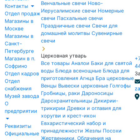
Венчальные свечи
Ново-
Контакты
Иерусалимские свечи
Номерные
Отдел продаж
свечи
Пасхальные свечи
Магазины в
Праздничные свечи
Свечи для
Москве
домашней молитвы
Сувенирные
Магазины в
свечи
Санкт-
Петербурге
Церковная утварь
Магазин в п.
+7
Все товары
Аналои
Баки для святой
Софрино
4
воды
Блюда всенощные
Блюда для
Отдел кадров
З
приготовления Агнца
Бра церковные
Отдел
Венцы
Вывески церковные
Голгофы
снабжения
za
Гробницы, раки
Дароносицы
Музей завода
Дарохранительницы
Дикирии-
О
трикирии
Древки и оглавия для
предприятии
хоругви и крест-икон
Евхаристический набор и
Реквизиты
принадлежности
Жезлы Посохи
Официальные
Жертвенники, Облачения на