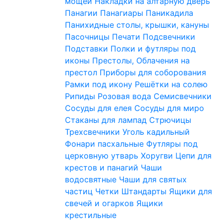
мощей
Накладки на алтарную дверь
Панагии
Панагиары
Паникадила
Панихидные столы, крышки, кануны
Пасочницы
Печати
Подсвечники
Подставки
Полки и футляры под
иконы
Престолы, Облачения на
престол
Приборы для соборования
Рамки под икону
Решётки на солею
Рипиды
Розовая вода
Семисвечники
Сосуды для елея
Сосуды для миро
Стаканы для лампад
Стрючицы
Трехсвечники
Уголь кадильный
Фонари пасхальные
Футляры под
церковную утварь
Хоругви
Цепи для
крестов и панагий
Чаши
водосвятные
Чаши для святых
частиц
Четки
Штандарты
Ящики для
свечей и огарков
Ящики
крестильные