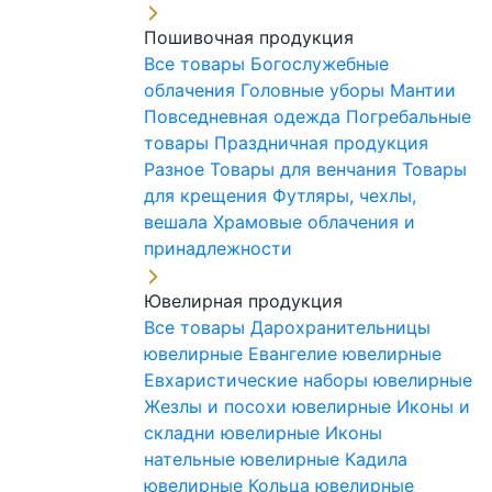
Пошивочная продукция
Все товары
Богослужебные
облачения
Головные уборы
Мантии
Повседневная одежда
Погребальные
товары
Праздничная продукция
Разное
Товары для венчания
Товары
для крещения
Футляры, чехлы,
вешала
Храмовые облачения и
принадлежности
Ювелирная продукция
Все товары
Дарохранительницы
ювелирные
Евангелие ювелирные
Евхаристические наборы ювелирные
Жезлы и посохи ювелирные
Иконы и
складни ювелирные
Иконы
нательные ювелирные
Кадила
ювелирные
Кольца ювелирные