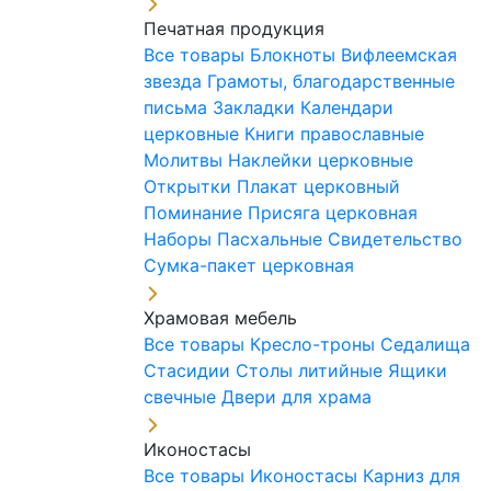
Печатная продукция
Все товары
Блокноты
Вифлеемская
звезда
Грамоты, благодарственные
письма
Закладки
Календари
церковные
Книги православные
Молитвы
Наклейки церковные
Открытки
Плакат церковный
Поминание
Присяга церковная
Наборы Пасхальные
Свидетельство
Сумка-пакет церковная
Храмовая мебель
Все товары
Кресло-троны
Седалища
Стасидии
Столы литийные
Ящики
свечные
Двери для храма
Иконостасы
Все товары
Иконостасы
Карниз для