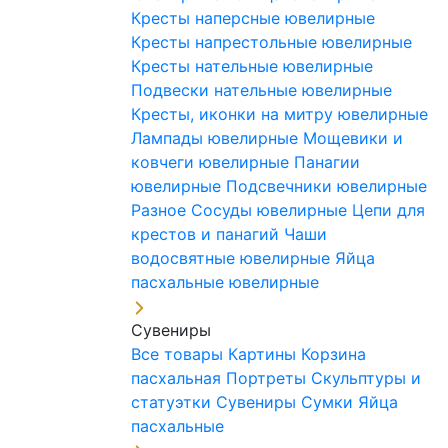
Кресты наперсные ювелирные
Кресты напрестольные ювелирные
Кресты нательные ювелирные
Подвески нательные ювелирные
Кресты, иконки на митру ювелирные
Лампады ювелирные
Мощевики и
ковчеги ювелирные
Панагии
ювелирные
Подсвечники ювелирные
Разное
Сосуды ювелирные
Цепи для
крестов и панагий
Чаши
водосвятные ювелирные
Яйца
пасхальные ювелирные
Сувениры
Все товары
Картины
Корзина
пасхальная
Портреты
Скульптуры и
статуэтки
Сувениры
Сумки
Яйца
пасхальные