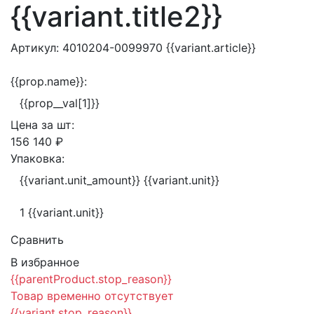
{{variant.title2}}
Артикул:
4010204-0099970
{{variant.article}}
{{prop.name}}:
{{prop__val[1]}}
Цена за
шт:
156 140 ₽
Упаковка:
{{variant.unit_amount}} {{variant.unit}}
1 {{variant.unit}}
Сравнить
В избранное
{{parentProduct.stop_reason}}
Товар временно отсутствует
{{variant.stop_reason}}