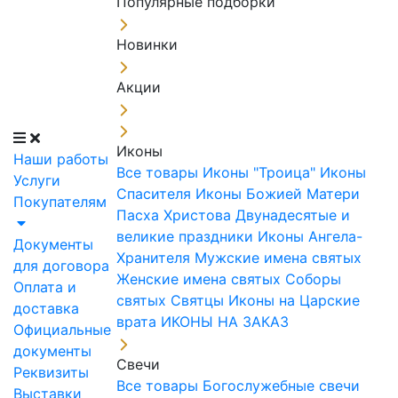
Популярные подборки
Новинки
Акции
Иконы
Наши работы
Все товары
Иконы "Троица"
Иконы
Услуги
Спасителя
Иконы Божией Матери
Покупателям
Пасха Христова
Двунадесятые и
великие праздники
Иконы Ангела-
Документы
Хранителя
Мужские имена святых
для договора
Женские имена святых
Соборы
Оплата и
святых
Святцы
Иконы на Царские
доставка
врата
ИКОНЫ НА ЗАКАЗ
Официальные
документы
Свечи
Реквизиты
Все товары
Богослужебные свечи
Выставки