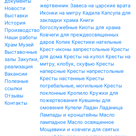
документы
жертвенник
Завеса на царские врата
Новости
Иконки на митру
Кадила
Капсула для
Выставки
закладки храма
Книги
История
богослужебные
Киоты для храма
Производство
Ковчеги для преждеосвященных
Наши работы
даров
Копие
Крестики нательные
Храм
Музей
Крест-иконы запрестольные
Кресты
Выставочные
для дома
Кресты на купол
Кресты на
залы
Закупки,
митру, клобук, скуфью
Кресты
реализация
наперсные
Кресты напрестольные
Вакансии
Кресты настенные
Кресты
Полезные
погребальные, могильные
Кресты
ссылки
поклонные
Кропило
Кружки для
Отзывы
пожертвования
Кувшины для
Контакты
омовения
Купели
Ладан
Ладаница
Лампады и кронштейны
Масло
лампадное
Масло освященное
Мощевики и ковчеги для святых