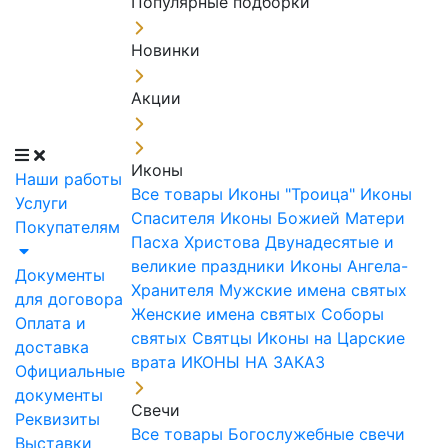
Популярные подборки
Новинки
Акции
Иконы
Наши работы
Все товары
Иконы "Троица"
Иконы
Услуги
Спасителя
Иконы Божией Матери
Покупателям
Пасха Христова
Двунадесятые и
великие праздники
Иконы Ангела-
Документы
Хранителя
Мужские имена святых
для договора
Женские имена святых
Соборы
Оплата и
святых
Святцы
Иконы на Царские
доставка
врата
ИКОНЫ НА ЗАКАЗ
Официальные
документы
Свечи
Реквизиты
Все товары
Богослужебные свечи
Выставки