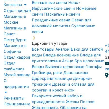
Венчальные свечи
Ново-
Контакты
Иерусалимские свечи
Номерные
Отдел продаж
свечи
Пасхальные свечи
Магазины в
Праздничные свечи
Свечи для
Москве
домашней молитвы
Сувенирные
Магазины в
свечи
Санкт-
Петербурге
Церковная утварь
Магазин в п.
+7
Все товары
Аналои
Баки для святой
Софрино
4
воды
Блюда всенощные
Блюда для
Отдел кадров
З
приготовления Агнца
Бра церковные
Отдел
Венцы
Вывески церковные
Голгофы
снабжения
za
Гробницы, раки
Дароносицы
Музей завода
Дарохранительницы
Дикирии-
О
трикирии
Древки и оглавия для
предприятии
хоругви и крест-икон
Евхаристический набор и
Реквизиты
принадлежности
Жезлы Посохи
Официальные
Жертвенники, Облачения на