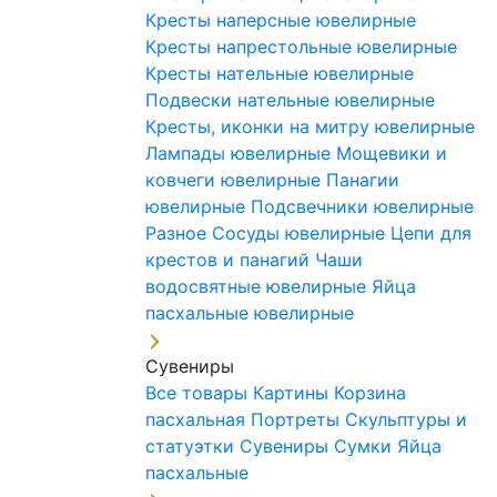
Кресты наперсные ювелирные
Кресты напрестольные ювелирные
Кресты нательные ювелирные
Подвески нательные ювелирные
Кресты, иконки на митру ювелирные
Лампады ювелирные
Мощевики и
ковчеги ювелирные
Панагии
ювелирные
Подсвечники ювелирные
Разное
Сосуды ювелирные
Цепи для
крестов и панагий
Чаши
водосвятные ювелирные
Яйца
пасхальные ювелирные
Сувениры
Все товары
Картины
Корзина
пасхальная
Портреты
Скульптуры и
статуэтки
Сувениры
Сумки
Яйца
пасхальные