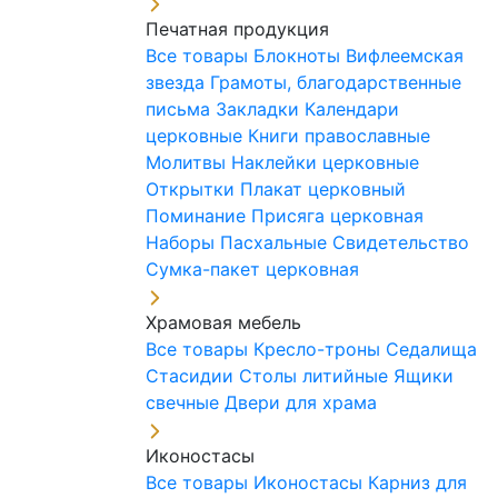
Печатная продукция
Все товары
Блокноты
Вифлеемская
звезда
Грамоты, благодарственные
письма
Закладки
Календари
церковные
Книги православные
Молитвы
Наклейки церковные
Открытки
Плакат церковный
Поминание
Присяга церковная
Наборы Пасхальные
Свидетельство
Сумка-пакет церковная
Храмовая мебель
Все товары
Кресло-троны
Седалища
Стасидии
Столы литийные
Ящики
свечные
Двери для храма
Иконостасы
Все товары
Иконостасы
Карниз для