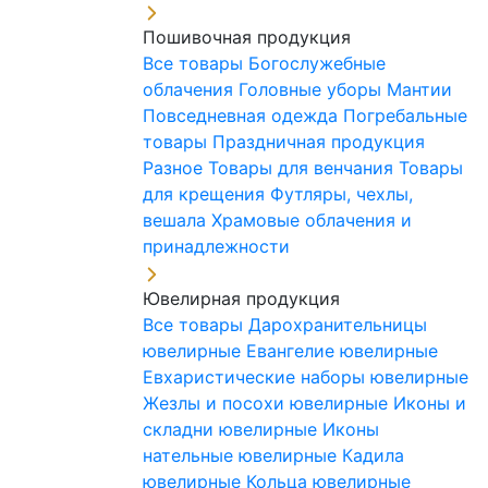
Пошивочная продукция
Все товары
Богослужебные
облачения
Головные уборы
Мантии
Повседневная одежда
Погребальные
товары
Праздничная продукция
Разное
Товары для венчания
Товары
для крещения
Футляры, чехлы,
вешала
Храмовые облачения и
принадлежности
Ювелирная продукция
Все товары
Дарохранительницы
ювелирные
Евангелие ювелирные
Евхаристические наборы ювелирные
Жезлы и посохи ювелирные
Иконы и
складни ювелирные
Иконы
нательные ювелирные
Кадила
ювелирные
Кольца ювелирные