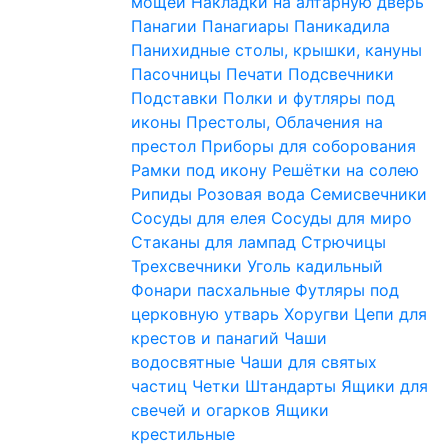
мощей
Накладки на алтарную дверь
Панагии
Панагиары
Паникадила
Панихидные столы, крышки, кануны
Пасочницы
Печати
Подсвечники
Подставки
Полки и футляры под
иконы
Престолы, Облачения на
престол
Приборы для соборования
Рамки под икону
Решётки на солею
Рипиды
Розовая вода
Семисвечники
Сосуды для елея
Сосуды для миро
Стаканы для лампад
Стрючицы
Трехсвечники
Уголь кадильный
Фонари пасхальные
Футляры под
церковную утварь
Хоругви
Цепи для
крестов и панагий
Чаши
водосвятные
Чаши для святых
частиц
Четки
Штандарты
Ящики для
свечей и огарков
Ящики
крестильные