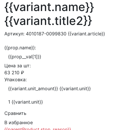
{{variant.name}}
{{variant.title2}}
Артикул:
4010187-0099830
{{variant.article}}
{{prop.name}}:
{{prop__val[1]}}
Цена за
шт:
63 210 ₽
Упаковка:
{{variant.unit_amount}} {{variant.unit}}
1 {{variant.unit}}
Сравнить
В избранное
{{parentProduct.stop_reason}}