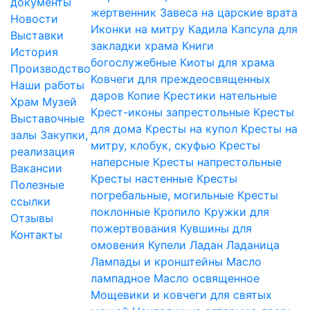
документы
жертвенник
Завеса на царские врата
Новости
Иконки на митру
Кадила
Капсула для
Выставки
закладки храма
Книги
История
богослужебные
Киоты для храма
Производство
Ковчеги для преждеосвященных
Наши работы
даров
Копие
Крестики нательные
Храм
Музей
Крест-иконы запрестольные
Кресты
Выставочные
для дома
Кресты на купол
Кресты на
залы
Закупки,
митру, клобук, скуфью
Кресты
реализация
наперсные
Кресты напрестольные
Вакансии
Кресты настенные
Кресты
Полезные
погребальные, могильные
Кресты
ссылки
поклонные
Кропило
Кружки для
Отзывы
пожертвования
Кувшины для
Контакты
омовения
Купели
Ладан
Ладаница
Лампады и кронштейны
Масло
лампадное
Масло освященное
Мощевики и ковчеги для святых