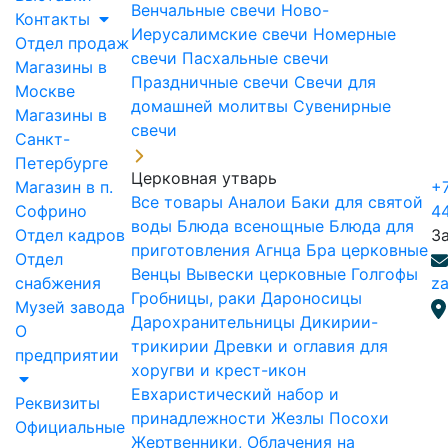
Венчальные свечи
Ново-
Контакты
Иерусалимские свечи
Номерные
Отдел продаж
свечи
Пасхальные свечи
Магазины в
Праздничные свечи
Свечи для
Москве
домашней молитвы
Сувенирные
Магазины в
свечи
Санкт-
Петербурге
Церковная утварь
Магазин в п.
+7
Все товары
Аналои
Баки для святой
Софрино
4
воды
Блюда всенощные
Блюда для
Отдел кадров
З
приготовления Агнца
Бра церковные
Отдел
Венцы
Вывески церковные
Голгофы
снабжения
za
Гробницы, раки
Дароносицы
Музей завода
Дарохранительницы
Дикирии-
О
трикирии
Древки и оглавия для
предприятии
хоругви и крест-икон
Евхаристический набор и
Реквизиты
принадлежности
Жезлы Посохи
Официальные
Жертвенники, Облачения на