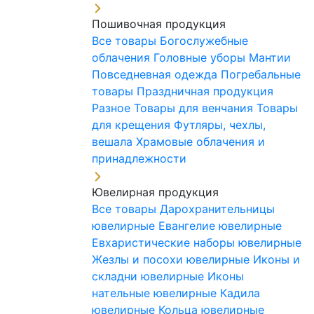
Пошивочная продукция
Все товары
Богослужебные
облачения
Головные уборы
Мантии
Повседневная одежда
Погребальные
товары
Праздничная продукция
Разное
Товары для венчания
Товары
для крещения
Футляры, чехлы,
вешала
Храмовые облачения и
принадлежности
Ювелирная продукция
Все товары
Дарохранительницы
ювелирные
Евангелие ювелирные
Евхаристические наборы ювелирные
Жезлы и посохи ювелирные
Иконы и
складни ювелирные
Иконы
нательные ювелирные
Кадила
ювелирные
Кольца ювелирные