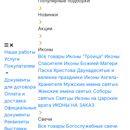
Популярные подборки
Новинки
Акции
Иконы
Наши работы
Все товары
Иконы "Троица"
Иконы
Услуги
Спасителя
Иконы Божией Матери
Покупателям
Пасха Христова
Двунадесятые и
великие праздники
Иконы Ангела-
Документы
Хранителя
Мужские имена святых
для договора
Женские имена святых
Соборы
Оплата и
святых
Святцы
Иконы на Царские
доставка
врата
ИКОНЫ НА ЗАКАЗ
Официальные
документы
Свечи
Реквизиты
Все товары
Богослужебные свечи
Выставки