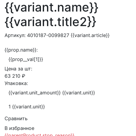
{{variant.name}}
{{variant.title2}}
Артикул:
4010187-0099827
{{variant.article}}
{{prop.name}}:
{{prop__val[1]}}
Цена за
шт:
63 210 ₽
Упаковка:
{{variant.unit_amount}} {{variant.unit}}
1 {{variant.unit}}
Сравнить
В избранное
{{parentProduct.stop_reason}}