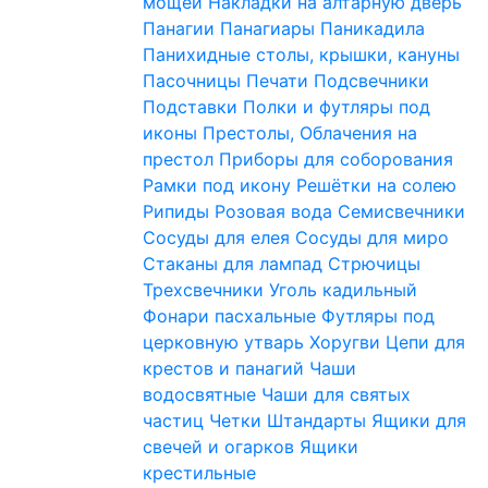
мощей
Накладки на алтарную дверь
Панагии
Панагиары
Паникадила
Панихидные столы, крышки, кануны
Пасочницы
Печати
Подсвечники
Подставки
Полки и футляры под
иконы
Престолы, Облачения на
престол
Приборы для соборования
Рамки под икону
Решётки на солею
Рипиды
Розовая вода
Семисвечники
Сосуды для елея
Сосуды для миро
Стаканы для лампад
Стрючицы
Трехсвечники
Уголь кадильный
Фонари пасхальные
Футляры под
церковную утварь
Хоругви
Цепи для
крестов и панагий
Чаши
водосвятные
Чаши для святых
частиц
Четки
Штандарты
Ящики для
свечей и огарков
Ящики
крестильные