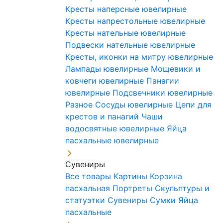
Кресты наперсные ювелирные
Кресты напрестольные ювелирные
Кресты нательные ювелирные
Подвески нательные ювелирные
Кресты, иконки на митру ювелирные
Лампады ювелирные
Мощевики и
ковчеги ювелирные
Панагии
ювелирные
Подсвечники ювелирные
Разное
Сосуды ювелирные
Цепи для
крестов и панагий
Чаши
водосвятные ювелирные
Яйца
пасхальные ювелирные
Сувениры
Все товары
Картины
Корзина
пасхальная
Портреты
Скульптуры и
статуэтки
Сувениры
Сумки
Яйца
пасхальные