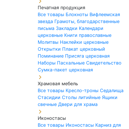
Печатная продукция
Все товары
Блокноты
Вифлеемская
звезда
Грамоты, благодарственные
письма
Закладки
Календари
церковные
Книги православные
Молитвы
Наклейки церковные
Открытки
Плакат церковный
Поминание
Присяга церковная
Наборы Пасхальные
Свидетельство
Сумка-пакет церковная
Храмовая мебель
Все товары
Кресло-троны
Седалища
Стасидии
Столы литийные
Ящики
свечные
Двери для храма
Иконостасы
Все товары
Иконостасы
Карниз для