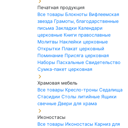
Печатная продукция
Все товары
Блокноты
Вифлеемская
звезда
Грамоты, благодарственные
письма
Закладки
Календари
церковные
Книги православные
Молитвы
Наклейки церковные
Открытки
Плакат церковный
Поминание
Присяга церковная
Наборы Пасхальные
Свидетельство
Сумка-пакет церковная
Храмовая мебель
Все товары
Кресло-троны
Седалища
Стасидии
Столы литийные
Ящики
свечные
Двери для храма
Иконостасы
Все товары
Иконостасы
Карниз для