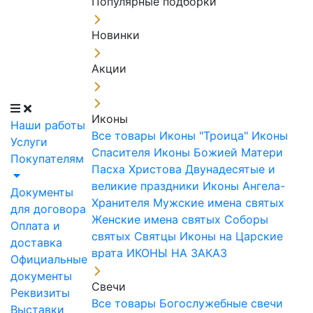
Популярные подборки
Новинки
Акции
Иконы
Наши работы
Все товары
Иконы "Троица"
Иконы
Услуги
Спасителя
Иконы Божией Матери
Покупателям
Пасха Христова
Двунадесятые и
великие праздники
Иконы Ангела-
Документы
Хранителя
Мужские имена святых
для договора
Женские имена святых
Соборы
Оплата и
святых
Святцы
Иконы на Царские
доставка
врата
ИКОНЫ НА ЗАКАЗ
Официальные
документы
Свечи
Реквизиты
Все товары
Богослужебные свечи
Выставки