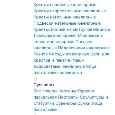
Кресты наперсные ювелирные
Кресты напрестольные ювелирные
Кресты нательные ювелирные
Подвески нательные ювелирные
Кресты, иконки на митру ювелирные
Лампады ювелирные
Мощевики и
ковчеги ювелирные
Панагии
ювелирные
Подсвечники ювелирные
Разное
Сосуды ювелирные
Цепи для
крестов и панагий
Чаши
водосвятные ювелирные
Яйца
пасхальные ювелирные
Сувениры
Все товары
Картины
Корзина
пасхальная
Портреты
Скульптуры и
статуэтки
Сувениры
Сумки
Яйца
пасхальные