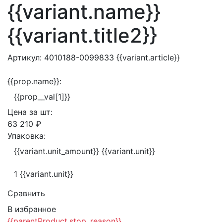
{{variant.name}}
{{variant.title2}}
Артикул:
4010188-0099833
{{variant.article}}
{{prop.name}}:
{{prop__val[1]}}
Цена за
шт:
63 210 ₽
Упаковка:
{{variant.unit_amount}} {{variant.unit}}
1 {{variant.unit}}
Сравнить
В избранное
{{parentProduct.stop_reason}}