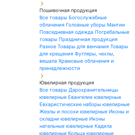
Пошивочная продукция
Все товары
Богослужебные
облачения
Головные уборы
Мантии
Повседневная одежда
Погребальные
товары
Праздничная продукция
Разное
Товары для венчания
Товары
для крещения
Футляры, чехлы,
вешала
Храмовые облачения и
принадлежности
Ювелирная продукция
Все товары
Дарохранительницы
ювелирные
Евангелие ювелирные
Евхаристические наборы ювелирные
Жезлы и посохи ювелирные
Иконы и
складни ювелирные
Иконы
нательные ювелирные
Кадила
ювелирные
Кольца ювелирные