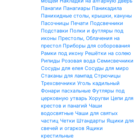
мощей
Накладки на алтарную дверь
Панагии
Панагиары
Паникадила
Панихидные столы, крышки, кануны
Пасочницы
Печати
Подсвечники
Подставки
Полки и футляры под
иконы
Престолы, Облачения на
престол
Приборы для соборования
Рамки под икону
Решётки на солею
Рипиды
Розовая вода
Семисвечники
Сосуды для елея
Сосуды для миро
Стаканы для лампад
Стрючицы
Трехсвечники
Уголь кадильный
Фонари пасхальные
Футляры под
церковную утварь
Хоругви
Цепи для
крестов и панагий
Чаши
водосвятные
Чаши для святых
частиц
Четки
Штандарты
Ящики для
свечей и огарков
Ящики
крестильные