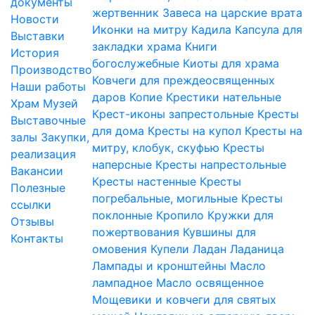
документы
жертвенник
Завеса на царские врата
Новости
Иконки на митру
Кадила
Капсула для
Выставки
закладки храма
Книги
История
богослужебные
Киоты для храма
Производство
Ковчеги для преждеосвященных
Наши работы
даров
Копие
Крестики нательные
Храм
Музей
Крест-иконы запрестольные
Кресты
Выставочные
для дома
Кресты на купол
Кресты на
залы
Закупки,
митру, клобук, скуфью
Кресты
реализация
наперсные
Кресты напрестольные
Вакансии
Кресты настенные
Кресты
Полезные
погребальные, могильные
Кресты
ссылки
поклонные
Кропило
Кружки для
Отзывы
пожертвования
Кувшины для
Контакты
омовения
Купели
Ладан
Ладаница
Лампады и кронштейны
Масло
лампадное
Масло освященное
Мощевики и ковчеги для святых