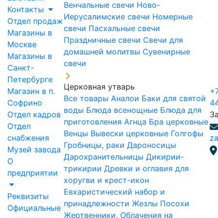
Венчальные свечи
Ново-
Контакты
Иерусалимские свечи
Номерные
Отдел продаж
свечи
Пасхальные свечи
Магазины в
Праздничные свечи
Свечи для
Москве
домашней молитвы
Сувенирные
Магазины в
свечи
Санкт-
Петербурге
Церковная утварь
Магазин в п.
+7
Все товары
Аналои
Баки для святой
Софрино
4
воды
Блюда всенощные
Блюда для
Отдел кадров
З
приготовления Агнца
Бра церковные
Отдел
Венцы
Вывески церковные
Голгофы
снабжения
za
Гробницы, раки
Дароносицы
Музей завода
Дарохранительницы
Дикирии-
О
трикирии
Древки и оглавия для
предприятии
хоругви и крест-икон
Евхаристический набор и
Реквизиты
принадлежности
Жезлы Посохи
Официальные
Жертвенники, Облачения на