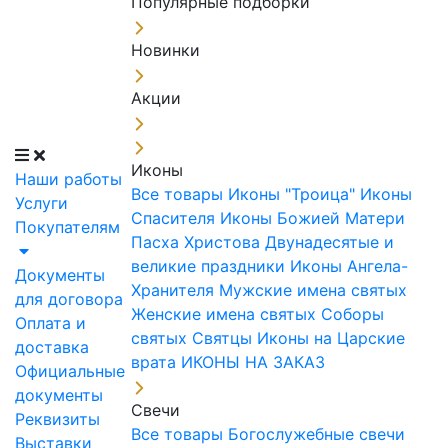
Популярные подборки
Новинки
Акции
Иконы
Наши работы
Все товары
Иконы "Троица"
Иконы
Услуги
Спасителя
Иконы Божией Матери
Покупателям
Пасха Христова
Двунадесятые и
великие праздники
Иконы Ангела-
Документы
Хранителя
Мужские имена святых
для договора
Женские имена святых
Соборы
Оплата и
святых
Святцы
Иконы на Царские
доставка
врата
ИКОНЫ НА ЗАКАЗ
Официальные
документы
Свечи
Реквизиты
Все товары
Богослужебные свечи
Выставки