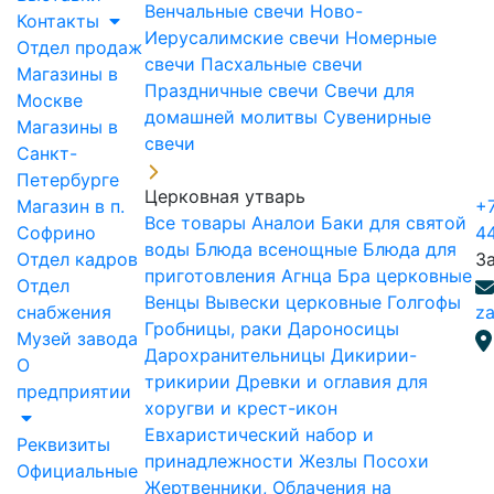
Венчальные свечи
Ново-
Контакты
Иерусалимские свечи
Номерные
Отдел продаж
свечи
Пасхальные свечи
Магазины в
Праздничные свечи
Свечи для
Москве
домашней молитвы
Сувенирные
Магазины в
свечи
Санкт-
Петербурге
Церковная утварь
Магазин в п.
+7
Все товары
Аналои
Баки для святой
Софрино
4
воды
Блюда всенощные
Блюда для
Отдел кадров
З
приготовления Агнца
Бра церковные
Отдел
Венцы
Вывески церковные
Голгофы
снабжения
za
Гробницы, раки
Дароносицы
Музей завода
Дарохранительницы
Дикирии-
О
трикирии
Древки и оглавия для
предприятии
хоругви и крест-икон
Евхаристический набор и
Реквизиты
принадлежности
Жезлы Посохи
Официальные
Жертвенники, Облачения на