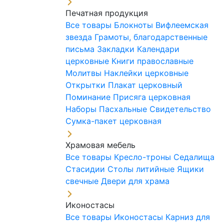
Печатная продукция
Все товары
Блокноты
Вифлеемская
звезда
Грамоты, благодарственные
письма
Закладки
Календари
церковные
Книги православные
Молитвы
Наклейки церковные
Открытки
Плакат церковный
Поминание
Присяга церковная
Наборы Пасхальные
Свидетельство
Сумка-пакет церковная
Храмовая мебель
Все товары
Кресло-троны
Седалища
Стасидии
Столы литийные
Ящики
свечные
Двери для храма
Иконостасы
Все товары
Иконостасы
Карниз для