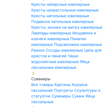
Кресты наперсные ювелирные
Кресты напрестольные ювелирные
Кресты нательные ювелирные
Подвески нательные ювелирные
Кресты, иконки на митру ювелирные
Лампады ювелирные
Мощевики и
ковчеги ювелирные
Панагии
ювелирные
Подсвечники ювелирные
Разное
Сосуды ювелирные
Цепи для
крестов и панагий
Чаши
водосвятные ювелирные
Яйца
пасхальные ювелирные
Сувениры
Все товары
Картины
Корзина
пасхальная
Портреты
Скульптуры и
статуэтки
Сувениры
Сумки
Яйца
пасхальные