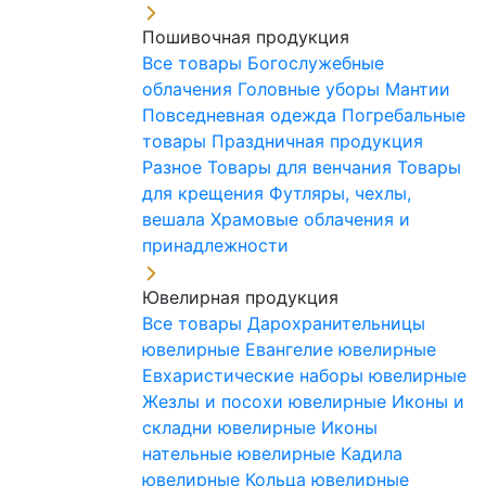
Пошивочная продукция
Все товары
Богослужебные
облачения
Головные уборы
Мантии
Повседневная одежда
Погребальные
товары
Праздничная продукция
Разное
Товары для венчания
Товары
для крещения
Футляры, чехлы,
вешала
Храмовые облачения и
принадлежности
Ювелирная продукция
Все товары
Дарохранительницы
ювелирные
Евангелие ювелирные
Евхаристические наборы ювелирные
Жезлы и посохи ювелирные
Иконы и
складни ювелирные
Иконы
нательные ювелирные
Кадила
ювелирные
Кольца ювелирные