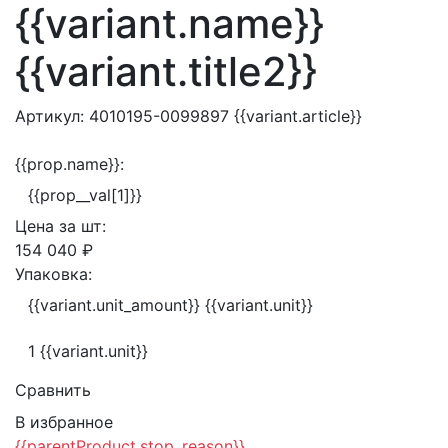
{{variant.name}}
{{variant.title2}}
Артикул:
4010195-0099897
{{variant.article}}
{{prop.name}}:
{{prop__val[1]}}
Цена за
шт:
154 040 ₽
Упаковка:
{{variant.unit_amount}} {{variant.unit}}
1 {{variant.unit}}
Сравнить
В избранное
{{parentProduct.stop_reason}}