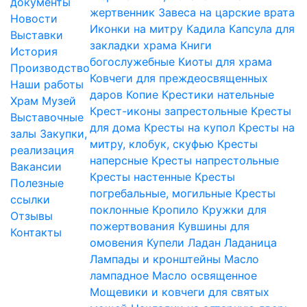
документы
жертвенник
Завеса на царские врата
Новости
Иконки на митру
Кадила
Капсула для
Выставки
закладки храма
Книги
История
богослужебные
Киоты для храма
Производство
Ковчеги для преждеосвященных
Наши работы
даров
Копие
Крестики нательные
Храм
Музей
Крест-иконы запрестольные
Кресты
Выставочные
для дома
Кресты на купол
Кресты на
залы
Закупки,
митру, клобук, скуфью
Кресты
реализация
наперсные
Кресты напрестольные
Вакансии
Кресты настенные
Кресты
Полезные
погребальные, могильные
Кресты
ссылки
поклонные
Кропило
Кружки для
Отзывы
пожертвования
Кувшины для
Контакты
омовения
Купели
Ладан
Ладаница
Лампады и кронштейны
Масло
лампадное
Масло освященное
Мощевики и ковчеги для святых