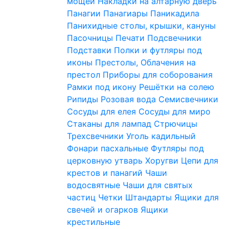
мощей
Накладки на алтарную дверь
Панагии
Панагиары
Паникадила
Панихидные столы, крышки, кануны
Пасочницы
Печати
Подсвечники
Подставки
Полки и футляры под
иконы
Престолы, Облачения на
престол
Приборы для соборования
Рамки под икону
Решётки на солею
Рипиды
Розовая вода
Семисвечники
Сосуды для елея
Сосуды для миро
Стаканы для лампад
Стрючицы
Трехсвечники
Уголь кадильный
Фонари пасхальные
Футляры под
церковную утварь
Хоругви
Цепи для
крестов и панагий
Чаши
водосвятные
Чаши для святых
частиц
Четки
Штандарты
Ящики для
свечей и огарков
Ящики
крестильные