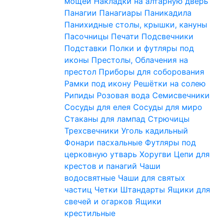
мощей
Накладки на алтарную дверь
Панагии
Панагиары
Паникадила
Панихидные столы, крышки, кануны
Пасочницы
Печати
Подсвечники
Подставки
Полки и футляры под
иконы
Престолы, Облачения на
престол
Приборы для соборования
Рамки под икону
Решётки на солею
Рипиды
Розовая вода
Семисвечники
Сосуды для елея
Сосуды для миро
Стаканы для лампад
Стрючицы
Трехсвечники
Уголь кадильный
Фонари пасхальные
Футляры под
церковную утварь
Хоругви
Цепи для
крестов и панагий
Чаши
водосвятные
Чаши для святых
частиц
Четки
Штандарты
Ящики для
свечей и огарков
Ящики
крестильные