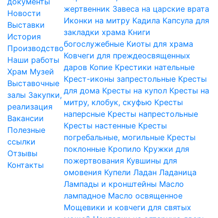
документы
жертвенник
Завеса на царские врата
Новости
Иконки на митру
Кадила
Капсула для
Выставки
закладки храма
Книги
История
богослужебные
Киоты для храма
Производство
Ковчеги для преждеосвященных
Наши работы
даров
Копие
Крестики нательные
Храм
Музей
Крест-иконы запрестольные
Кресты
Выставочные
для дома
Кресты на купол
Кресты на
залы
Закупки,
митру, клобук, скуфью
Кресты
реализация
наперсные
Кресты напрестольные
Вакансии
Кресты настенные
Кресты
Полезные
погребальные, могильные
Кресты
ссылки
поклонные
Кропило
Кружки для
Отзывы
пожертвования
Кувшины для
Контакты
омовения
Купели
Ладан
Ладаница
Лампады и кронштейны
Масло
лампадное
Масло освященное
Мощевики и ковчеги для святых