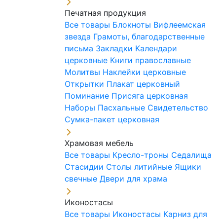
Печатная продукция
Все товары
Блокноты
Вифлеемская
звезда
Грамоты, благодарственные
письма
Закладки
Календари
церковные
Книги православные
Молитвы
Наклейки церковные
Открытки
Плакат церковный
Поминание
Присяга церковная
Наборы Пасхальные
Свидетельство
Сумка-пакет церковная
Храмовая мебель
Все товары
Кресло-троны
Седалища
Стасидии
Столы литийные
Ящики
свечные
Двери для храма
Иконостасы
Все товары
Иконостасы
Карниз для