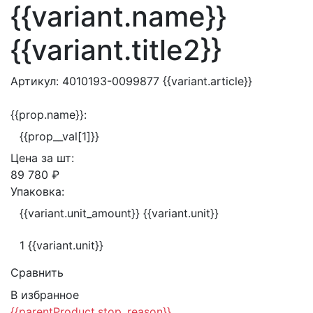
{{variant.name}}
{{variant.title2}}
Артикул:
4010193-0099877
{{variant.article}}
{{prop.name}}:
{{prop__val[1]}}
Цена за
шт:
89 780 ₽
Упаковка:
{{variant.unit_amount}} {{variant.unit}}
1 {{variant.unit}}
Сравнить
В избранное
{{parentProduct.stop_reason}}