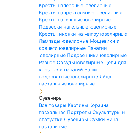
Кресты наперсные ювелирные
Кресты напрестольные ювелирные
Кресты нательные ювелирные
Подвески нательные ювелирные
Кресты, иконки на митру ювелирные
Лампады ювелирные
Мощевики и
ковчеги ювелирные
Панагии
ювелирные
Подсвечники ювелирные
Разное
Сосуды ювелирные
Цепи для
крестов и панагий
Чаши
водосвятные ювелирные
Яйца
пасхальные ювелирные
Сувениры
Все товары
Картины
Корзина
пасхальная
Портреты
Скульптуры и
статуэтки
Сувениры
Сумки
Яйца
пасхальные