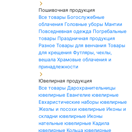
Пошивочная продукция
Все товары
Богослужебные
облачения
Головные уборы
Мантии
Повседневная одежда
Погребальные
товары
Праздничная продукция
Разное
Товары для венчания
Товары
для крещения
Футляры, чехлы,
вешала
Храмовые облачения и
принадлежности
Ювелирная продукция
Все товары
Дарохранительницы
ювелирные
Евангелие ювелирные
Евхаристические наборы ювелирные
Жезлы и посохи ювелирные
Иконы и
складни ювелирные
Иконы
нательные ювелирные
Кадила
ювелирные
Кольца ювелирные