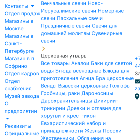
Венчальные свечи
Ново-
Контакты
Иерусалимские свечи
Номерные
Отдел продаж
свечи
Пасхальные свечи
Магазины в
Праздничные свечи
Свечи для
Москве
домашней молитвы
Сувенирные
Магазины в
свечи
Санкт-
Петербурге
Церковная утварь
Магазин в п.
+7
Все товары
Аналои
Баки для святой
Софрино
4
воды
Блюда всенощные
Блюда для
Отдел кадров
З
приготовления Агнца
Бра церковные
Отдел
Венцы
Вывески церковные
Голгофы
снабжения
za
Гробницы, раки
Дароносицы
Музей завода
Дарохранительницы
Дикирии-
О
трикирии
Древки и оглавия для
предприятии
хоругви и крест-икон
Евхаристический набор и
Реквизиты
принадлежности
Жезлы Посохи
Официальные
Жертвенники, Облачения на