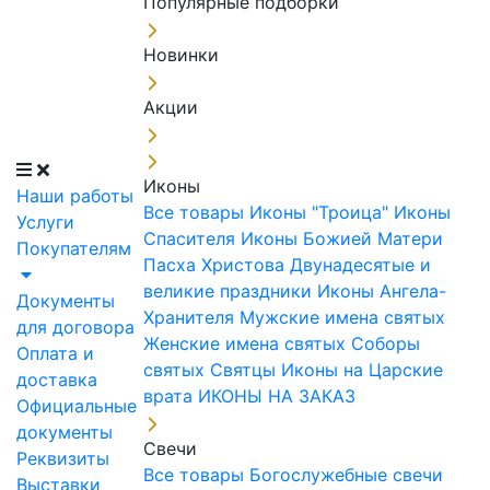
Популярные подборки
Новинки
Акции
Иконы
Наши работы
Все товары
Иконы "Троица"
Иконы
Услуги
Спасителя
Иконы Божией Матери
Покупателям
Пасха Христова
Двунадесятые и
великие праздники
Иконы Ангела-
Документы
Хранителя
Мужские имена святых
для договора
Женские имена святых
Соборы
Оплата и
святых
Святцы
Иконы на Царские
доставка
врата
ИКОНЫ НА ЗАКАЗ
Официальные
документы
Свечи
Реквизиты
Все товары
Богослужебные свечи
Выставки