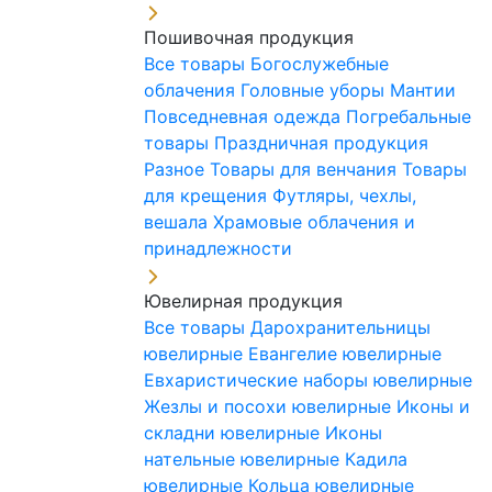
Пошивочная продукция
Все товары
Богослужебные
облачения
Головные уборы
Мантии
Повседневная одежда
Погребальные
товары
Праздничная продукция
Разное
Товары для венчания
Товары
для крещения
Футляры, чехлы,
вешала
Храмовые облачения и
принадлежности
Ювелирная продукция
Все товары
Дарохранительницы
ювелирные
Евангелие ювелирные
Евхаристические наборы ювелирные
Жезлы и посохи ювелирные
Иконы и
складни ювелирные
Иконы
нательные ювелирные
Кадила
ювелирные
Кольца ювелирные