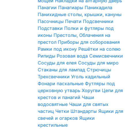
мощей
Накладки на алтарную дверь
Панагии
Панагиары
Паникадила
Панихидные столы, крышки, кануны
Пасочницы
Печати
Подсвечники
Подставки
Полки и футляры под
иконы
Престолы, Облачения на
престол
Приборы для соборования
Рамки под икону
Решётки на солею
Рипиды
Розовая вода
Семисвечники
Сосуды для елея
Сосуды для миро
Стаканы для лампад
Стрючицы
Трехсвечники
Уголь кадильный
Фонари пасхальные
Футляры под
церковную утварь
Хоругви
Цепи для
крестов и панагий
Чаши
водосвятные
Чаши для святых
частиц
Четки
Штандарты
Ящики для
свечей и огарков
Ящики
крестильные