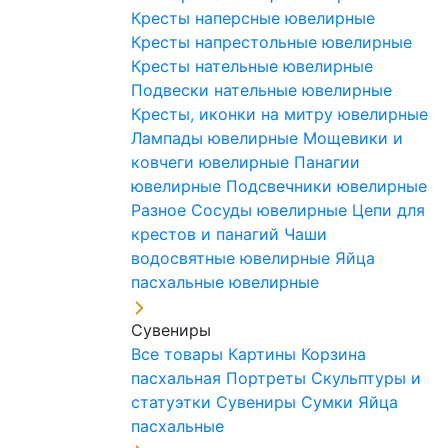
Кресты наперсные ювелирные
Кресты напрестольные ювелирные
Кресты нательные ювелирные
Подвески нательные ювелирные
Кресты, иконки на митру ювелирные
Лампады ювелирные
Мощевики и
ковчеги ювелирные
Панагии
ювелирные
Подсвечники ювелирные
Разное
Сосуды ювелирные
Цепи для
крестов и панагий
Чаши
водосвятные ювелирные
Яйца
пасхальные ювелирные
Сувениры
Все товары
Картины
Корзина
пасхальная
Портреты
Скульптуры и
статуэтки
Сувениры
Сумки
Яйца
пасхальные