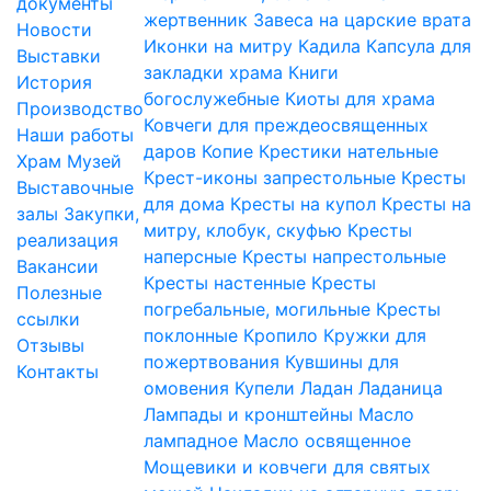
документы
жертвенник
Завеса на царские врата
Новости
Иконки на митру
Кадила
Капсула для
Выставки
закладки храма
Книги
История
богослужебные
Киоты для храма
Производство
Ковчеги для преждеосвященных
Наши работы
даров
Копие
Крестики нательные
Храм
Музей
Крест-иконы запрестольные
Кресты
Выставочные
для дома
Кресты на купол
Кресты на
залы
Закупки,
митру, клобук, скуфью
Кресты
реализация
наперсные
Кресты напрестольные
Вакансии
Кресты настенные
Кресты
Полезные
погребальные, могильные
Кресты
ссылки
поклонные
Кропило
Кружки для
Отзывы
пожертвования
Кувшины для
Контакты
омовения
Купели
Ладан
Ладаница
Лампады и кронштейны
Масло
лампадное
Масло освященное
Мощевики и ковчеги для святых