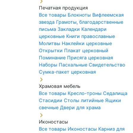
Печатная продукция
Все товары
Блокноты
Вифлеемская
звезда
Грамоты, благодарственные
письма
Закладки
Календари
церковные
Книги православные
Молитвы
Наклейки церковные
Открытки
Плакат церковный
Поминание
Присяга церковная
Наборы Пасхальные
Свидетельство
Сумка-пакет церковная
Храмовая мебель
Все товары
Кресло-троны
Седалища
Стасидии
Столы литийные
Ящики
свечные
Двери для храма
Иконостасы
Все товары
Иконостасы
Карниз для