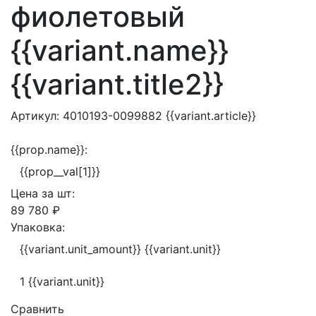
фиолетовый
{{variant.name}}
{{variant.title2}}
Артикул:
4010193-0099882
{{variant.article}}
{{prop.name}}:
{{prop__val[1]}}
Цена за
шт:
89 780 ₽
Упаковка:
{{variant.unit_amount}} {{variant.unit}}
1 {{variant.unit}}
Сравнить