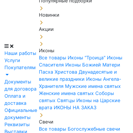
Популярные подборки
Новинки
Акции
Иконы
Наши работы
Все товары
Иконы "Троица"
Иконы
Услуги
Спасителя
Иконы Божией Матери
Покупателям
Пасха Христова
Двунадесятые и
великие праздники
Иконы Ангела-
Документы
Хранителя
Мужские имена святых
для договора
Женские имена святых
Соборы
Оплата и
святых
Святцы
Иконы на Царские
доставка
врата
ИКОНЫ НА ЗАКАЗ
Официальные
документы
Свечи
Реквизиты
Все товары
Богослужебные свечи
Выставки