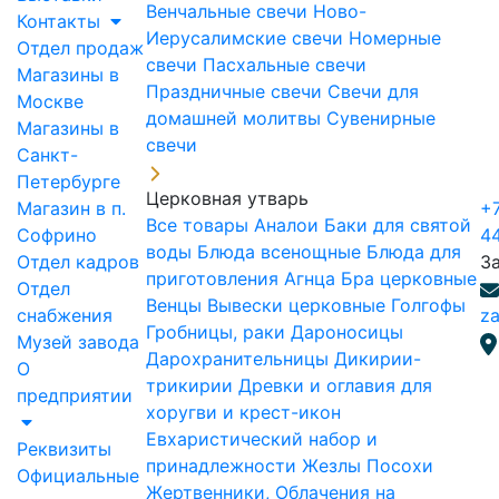
Венчальные свечи
Ново-
Контакты
Иерусалимские свечи
Номерные
Отдел продаж
свечи
Пасхальные свечи
Магазины в
Праздничные свечи
Свечи для
Москве
домашней молитвы
Сувенирные
Магазины в
свечи
Санкт-
Петербурге
Церковная утварь
Магазин в п.
+7
Все товары
Аналои
Баки для святой
Софрино
4
воды
Блюда всенощные
Блюда для
Отдел кадров
З
приготовления Агнца
Бра церковные
Отдел
Венцы
Вывески церковные
Голгофы
снабжения
za
Гробницы, раки
Дароносицы
Музей завода
Дарохранительницы
Дикирии-
О
трикирии
Древки и оглавия для
предприятии
хоругви и крест-икон
Евхаристический набор и
Реквизиты
принадлежности
Жезлы Посохи
Официальные
Жертвенники, Облачения на