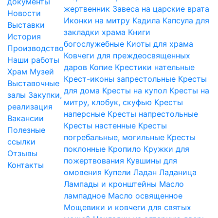
документы
жертвенник
Завеса на царские врата
Новости
Иконки на митру
Кадила
Капсула для
Выставки
закладки храма
Книги
История
богослужебные
Киоты для храма
Производство
Ковчеги для преждеосвященных
Наши работы
даров
Копие
Крестики нательные
Храм
Музей
Крест-иконы запрестольные
Кресты
Выставочные
для дома
Кресты на купол
Кресты на
залы
Закупки,
митру, клобук, скуфью
Кресты
реализация
наперсные
Кресты напрестольные
Вакансии
Кресты настенные
Кресты
Полезные
погребальные, могильные
Кресты
ссылки
поклонные
Кропило
Кружки для
Отзывы
пожертвования
Кувшины для
Контакты
омовения
Купели
Ладан
Ладаница
Лампады и кронштейны
Масло
лампадное
Масло освященное
Мощевики и ковчеги для святых