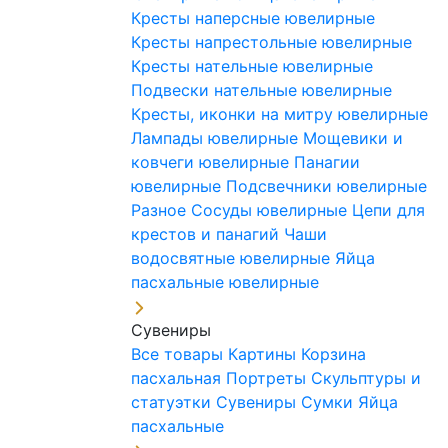
Кресты наперсные ювелирные
Кресты напрестольные ювелирные
Кресты нательные ювелирные
Подвески нательные ювелирные
Кресты, иконки на митру ювелирные
Лампады ювелирные
Мощевики и
ковчеги ювелирные
Панагии
ювелирные
Подсвечники ювелирные
Разное
Сосуды ювелирные
Цепи для
крестов и панагий
Чаши
водосвятные ювелирные
Яйца
пасхальные ювелирные
Сувениры
Все товары
Картины
Корзина
пасхальная
Портреты
Скульптуры и
статуэтки
Сувениры
Сумки
Яйца
пасхальные