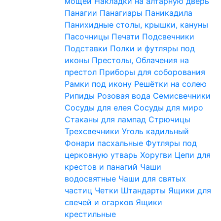
мощей
Накладки на алтарную дверь
Панагии
Панагиары
Паникадила
Панихидные столы, крышки, кануны
Пасочницы
Печати
Подсвечники
Подставки
Полки и футляры под
иконы
Престолы, Облачения на
престол
Приборы для соборования
Рамки под икону
Решётки на солею
Рипиды
Розовая вода
Семисвечники
Сосуды для елея
Сосуды для миро
Стаканы для лампад
Стрючицы
Трехсвечники
Уголь кадильный
Фонари пасхальные
Футляры под
церковную утварь
Хоругви
Цепи для
крестов и панагий
Чаши
водосвятные
Чаши для святых
частиц
Четки
Штандарты
Ящики для
свечей и огарков
Ящики
крестильные