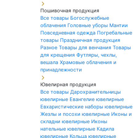
Пошивочная продукция
Все товары
Богослужебные
облачения
Головные уборы
Мантии
Повседневная одежда
Погребальные
товары
Праздничная продукция
Разное
Товары для венчания
Товары
для крещения
Футляры, чехлы,
вешала
Храмовые облачения и
принадлежности
Ювелирная продукция
Все товары
Дарохранительницы
ювелирные
Евангелие ювелирные
Евхаристические наборы ювелирные
Жезлы и посохи ювелирные
Иконы и
складни ювелирные
Иконы
нательные ювелирные
Кадила
ювелирные
Кольца ювелирные