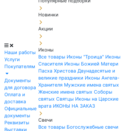
Популярные подборки
Новинки
Акции
Иконы
Наши работы
Все товары
Иконы "Троица"
Иконы
Услуги
Спасителя
Иконы Божией Матери
Покупателям
Пасха Христова
Двунадесятые и
великие праздники
Иконы Ангела-
Документы
Хранителя
Мужские имена святых
для договора
Женские имена святых
Соборы
Оплата и
святых
Святцы
Иконы на Царские
доставка
врата
ИКОНЫ НА ЗАКАЗ
Официальные
документы
Свечи
Реквизиты
Все товары
Богослужебные свечи
Выставки