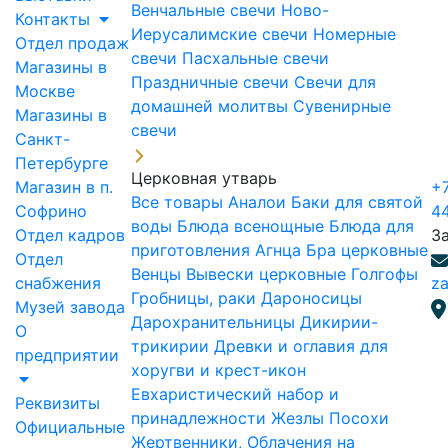
Венчальные свечи
Ново-
Контакты
Иерусалимские свечи
Номерные
Отдел продаж
свечи
Пасхальные свечи
Магазины в
Праздничные свечи
Свечи для
Москве
домашней молитвы
Сувенирные
Магазины в
свечи
Санкт-
Петербурге
Церковная утварь
Магазин в п.
+7
Все товары
Аналои
Баки для святой
Софрино
4
воды
Блюда всенощные
Блюда для
Отдел кадров
З
приготовления Агнца
Бра церковные
Отдел
Венцы
Вывески церковные
Голгофы
снабжения
za
Гробницы, раки
Дароносицы
Музей завода
Дарохранительницы
Дикирии-
О
трикирии
Древки и оглавия для
предприятии
хоругви и крест-икон
Евхаристический набор и
Реквизиты
принадлежности
Жезлы Посохи
Официальные
Жертвенники, Облачения на