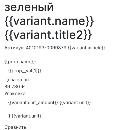
зеленый
{{variant.name}}
{{variant.title2}}
Артикул:
4010193-0099879
{{variant.article}}
{{prop.name}}:
{{prop__val[1]}}
Цена за
шт:
89 780 ₽
Упаковка:
{{variant.unit_amount}} {{variant.unit}}
1 {{variant.unit}}
Сравнить