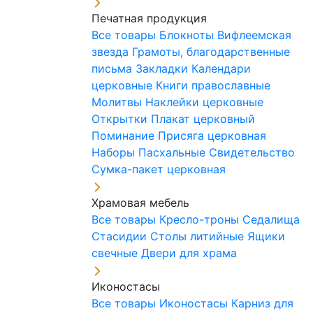
Печатная продукция
Все товары
Блокноты
Вифлеемская
звезда
Грамоты, благодарственные
письма
Закладки
Календари
церковные
Книги православные
Молитвы
Наклейки церковные
Открытки
Плакат церковный
Поминание
Присяга церковная
Наборы Пасхальные
Свидетельство
Сумка-пакет церковная
Храмовая мебель
Все товары
Кресло-троны
Седалища
Стасидии
Столы литийные
Ящики
свечные
Двери для храма
Иконостасы
Все товары
Иконостасы
Карниз для