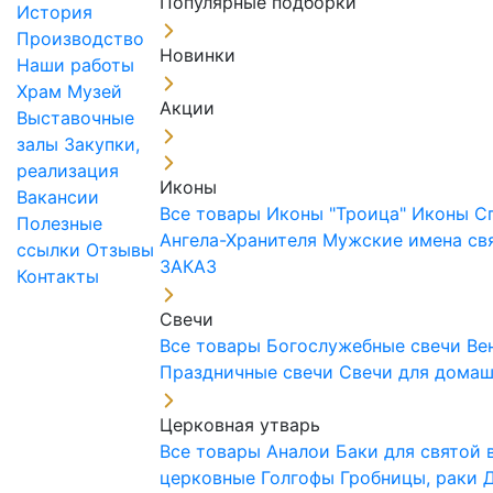
Популярные подборки
История
Производство
Новинки
Наши работы
Храм
Музей
Акции
Выставочные
залы
Закупки,
реализация
Иконы
Вакансии
Все товары
Иконы "Троица"
Иконы С
Полезные
Ангела-Хранителя
Мужские имена св
ссылки
Отзывы
ЗАКАЗ
Контакты
Свечи
Все товары
Богослужебные свечи
Ве
Праздничные свечи
Свечи для дома
Церковная утварь
Все товары
Аналои
Баки для святой
церковные
Голгофы
Гробницы, раки