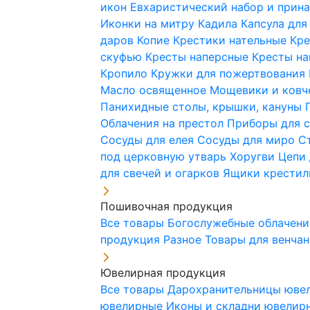
икон
Евхаристический набор и при
Иконки на митру
Кадила
Капсула для
даров
Копие
Крестики нательные
Кре
скуфью
Кресты наперсные
Кресты н
Кропило
Кружки для пожертвования
Масло освященное
Мощевики и ковч
Панихидные столы, крышки, кануны
Облачения на престол
Приборы для 
Сосуды для елея
Сосуды для миро
С
под церковную утварь
Хоругви
Цепи 
для свечей и огарков
Ящики крестил
Пошивочная продукция
Все товары
Богослужебные облачен
продукция
Разное
Товары для венча
Ювелирная продукция
Все товары
Дарохранительницы юве
ювелирные
Иконы и складни ювели