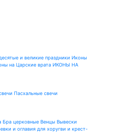
десятые и великие праздники
Иконы
оны на Царские врата
ИКОНЫ НА
свечи
Пасхальные свечи
ца
Бра церковные
Венцы
Вывески
евки и оглавия для хоругви и крест-