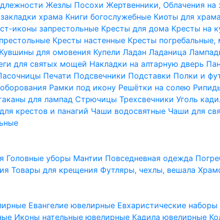
надлежности
Жезлы Посохи
Жертвенники, Облачения на
 закладки храма
Книги богослужебные
Киоты для храм
ст-иконы запрестольные
Кресты для дома
Кресты на 
апрестольные
Кресты настенные
Кресты погребальные,
Кувшины для омовения
Купели
Ладан
Ладаница
Лампад
еги для святых мощей
Накладки на алтарную дверь
Па
Пасочницы
Печати
Подсвечники
Подставки
Полки и фу
соборования
Рамки под икону
Решётки на солею
Рипи
таканы для лампад
Стрючицы
Трехсвечники
Уголь кад
для крестов и панагий
Чаши водосвятные
Чаши для св
ьные
ия
Головные уборы
Мантии
Повседневная одежда
Погре
ния
Товары для крещения
Футляры, чехлы, вешала
Храм
лирные
Евангелие ювелирные
Евхаристические набор
рные
Иконы нательные ювелирные
Кадила ювелирные
Ко