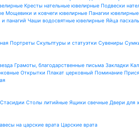
ювелирные
Кресты нательные ювелирные
Подвески нат
ые
Мощевики и ковчеги ювелирные
Панагии ювелирны
в и панагий
Чаши водосвятные ювелирные
Яйца пасхал
ьная
Портреты
Скульптуры и статуэтки
Сувениры
Сумк
везда
Грамоты, благодарственные письма
Закладки
Ка
рковные
Открытки
Плакат церковный
Поминание
Прися
ая
а
Стасидии
Столы литийные
Ящики свечные
Двери для 
завесы на царские врата
Царские врата