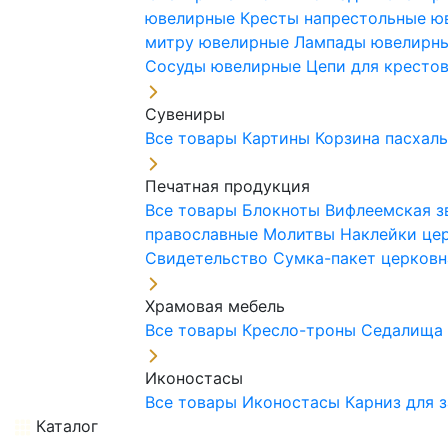
ювелирные
Кресты напрестольные 
митру ювелирные
Лампады ювелирн
Сосуды ювелирные
Цепи для кресто
Сувениры
Все товары
Картины
Корзина пасхал
Печатная продукция
Все товары
Блокноты
Вифлеемская з
православные
Молитвы
Наклейки це
Свидетельство
Сумка-пакет церковн
Храмовая мебель
Все товары
Кресло-троны
Седалищ
Иконостасы
Все товары
Иконостасы
Карниз для 
Каталог