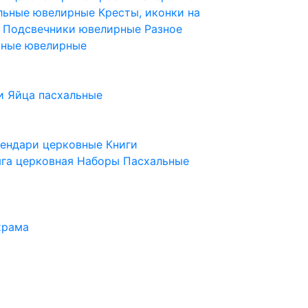
ельные ювелирные
Кресты, иконки на
е
Подсвечники ювелирные
Разное
ьные ювелирные
и
Яйца пасхальные
лендари церковные
Книги
га церковная
Наборы Пасхальные
храма