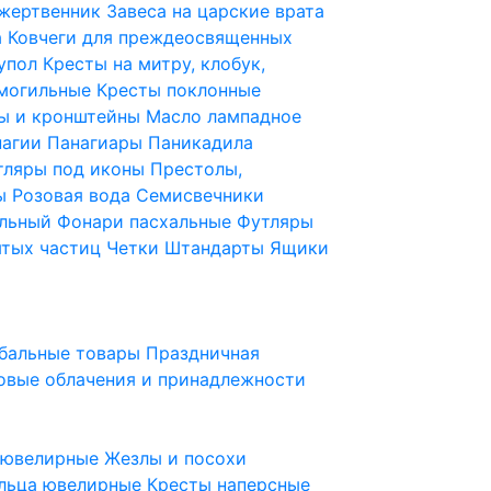
 жертвенник
Завеса на царские врата
а
Ковчеги для преждеосвященных
купол
Кресты на митру, клобук,
 могильные
Кресты поклонные
ы и кронштейны
Масло лампадное
нагии
Панагиары
Паникадила
тляры под иконы
Престолы,
ды
Розовая вода
Семисвечники
ильный
Фонари пасхальные
Футляры
ятых частиц
Четки
Штандарты
Ящики
бальные товары
Праздничная
овые облачения и принадлежности
ы ювелирные
Жезлы и посохи
льца ювелирные
Кресты наперсные