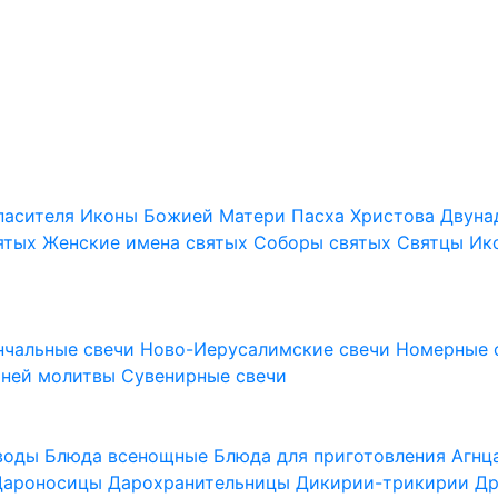
пасителя
Иконы Божией Матери
Пасха Христова
Двуна
ятых
Женские имена святых
Соборы святых
Святцы
Ик
нчальные свечи
Ново-Иерусалимские свечи
Номерные 
шней молитвы
Сувенирные свечи
 воды
Блюда всенощные
Блюда для приготовления Агн
Дароносицы
Дарохранительницы
Дикирии-трикирии
Др