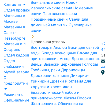
Венчальные свечи
Ново-
Контакты
Иерусалимские свечи
Номерные
Отдел продаж
свечи
Пасхальные свечи
Магазины в
Праздничные свечи
Свечи для
Москве
домашней молитвы
Сувенирные
Магазины в
свечи
Санкт-
Петербурге
Церковная утварь
Магазин в п.
+7
Все товары
Аналои
Баки для святой
Софрино
4
воды
Блюда всенощные
Блюда для
Отдел кадров
З
приготовления Агнца
Бра церковные
Отдел
Венцы
Вывески церковные
Голгофы
снабжения
za
Гробницы, раки
Дароносицы
Музей завода
Дарохранительницы
Дикирии-
О
трикирии
Древки и оглавия для
предприятии
хоругви и крест-икон
Евхаристический набор и
Реквизиты
принадлежности
Жезлы Посохи
Официальные
Жертвенники, Облачения на