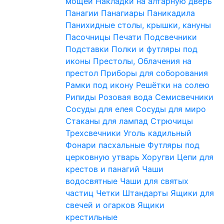
мощей
Накладки на алтарную дверь
Панагии
Панагиары
Паникадила
Панихидные столы, крышки, кануны
Пасочницы
Печати
Подсвечники
Подставки
Полки и футляры под
иконы
Престолы, Облачения на
престол
Приборы для соборования
Рамки под икону
Решётки на солею
Рипиды
Розовая вода
Семисвечники
Сосуды для елея
Сосуды для миро
Стаканы для лампад
Стрючицы
Трехсвечники
Уголь кадильный
Фонари пасхальные
Футляры под
церковную утварь
Хоругви
Цепи для
крестов и панагий
Чаши
водосвятные
Чаши для святых
частиц
Четки
Штандарты
Ящики для
свечей и огарков
Ящики
крестильные