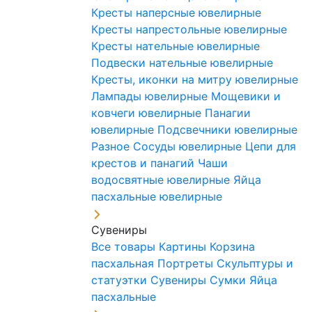
Кресты наперсные ювелирные
Кресты напрестольные ювелирные
Кресты нательные ювелирные
Подвески нательные ювелирные
Кресты, иконки на митру ювелирные
Лампады ювелирные
Мощевики и
ковчеги ювелирные
Панагии
ювелирные
Подсвечники ювелирные
Разное
Сосуды ювелирные
Цепи для
крестов и панагий
Чаши
водосвятные ювелирные
Яйца
пасхальные ювелирные
Сувениры
Все товары
Картины
Корзина
пасхальная
Портреты
Скульптуры и
статуэтки
Сувениры
Сумки
Яйца
пасхальные