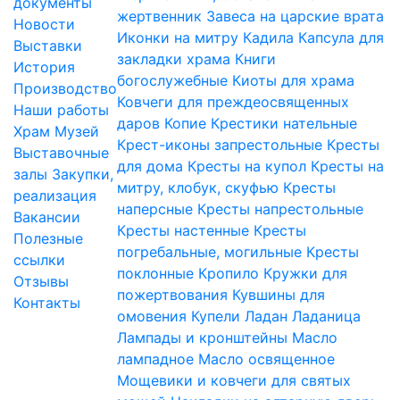
документы
жертвенник
Завеса на царские врата
Новости
Иконки на митру
Кадила
Капсула для
Выставки
закладки храма
Книги
История
богослужебные
Киоты для храма
Производство
Ковчеги для преждеосвященных
Наши работы
даров
Копие
Крестики нательные
Храм
Музей
Крест-иконы запрестольные
Кресты
Выставочные
для дома
Кресты на купол
Кресты на
залы
Закупки,
митру, клобук, скуфью
Кресты
реализация
наперсные
Кресты напрестольные
Вакансии
Кресты настенные
Кресты
Полезные
погребальные, могильные
Кресты
ссылки
поклонные
Кропило
Кружки для
Отзывы
пожертвования
Кувшины для
Контакты
омовения
Купели
Ладан
Ладаница
Лампады и кронштейны
Масло
лампадное
Масло освященное
Мощевики и ковчеги для святых