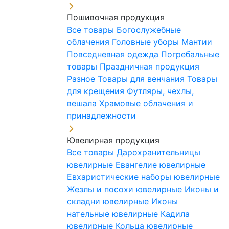
Пошивочная продукция
Все товары
Богослужебные
облачения
Головные уборы
Мантии
Повседневная одежда
Погребальные
товары
Праздничная продукция
Разное
Товары для венчания
Товары
для крещения
Футляры, чехлы,
вешала
Храмовые облачения и
принадлежности
Ювелирная продукция
Все товары
Дарохранительницы
ювелирные
Евангелие ювелирные
Евхаристические наборы ювелирные
Жезлы и посохи ювелирные
Иконы и
складни ювелирные
Иконы
нательные ювелирные
Кадила
ювелирные
Кольца ювелирные