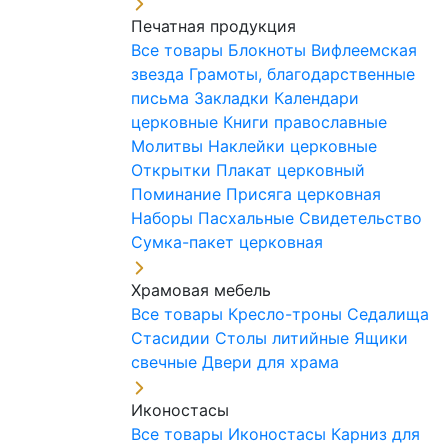
Печатная продукция
Все товары
Блокноты
Вифлеемская
звезда
Грамоты, благодарственные
письма
Закладки
Календари
церковные
Книги православные
Молитвы
Наклейки церковные
Открытки
Плакат церковный
Поминание
Присяга церковная
Наборы Пасхальные
Свидетельство
Сумка-пакет церковная
Храмовая мебель
Все товары
Кресло-троны
Седалища
Стасидии
Столы литийные
Ящики
свечные
Двери для храма
Иконостасы
Все товары
Иконостасы
Карниз для