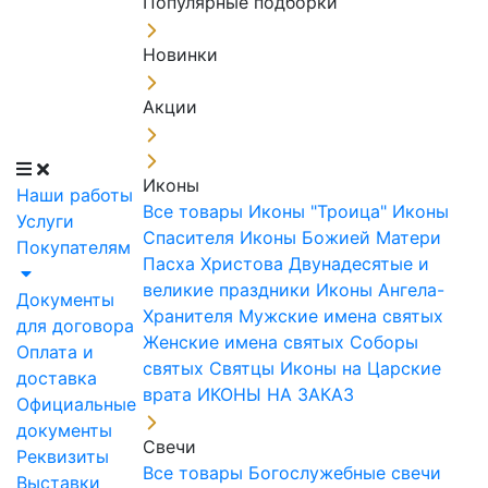
Популярные подборки
Новинки
Акции
Иконы
Наши работы
Все товары
Иконы "Троица"
Иконы
Услуги
Спасителя
Иконы Божией Матери
Покупателям
Пасха Христова
Двунадесятые и
великие праздники
Иконы Ангела-
Документы
Хранителя
Мужские имена святых
для договора
Женские имена святых
Соборы
Оплата и
святых
Святцы
Иконы на Царские
доставка
врата
ИКОНЫ НА ЗАКАЗ
Официальные
документы
Свечи
Реквизиты
Все товары
Богослужебные свечи
Выставки