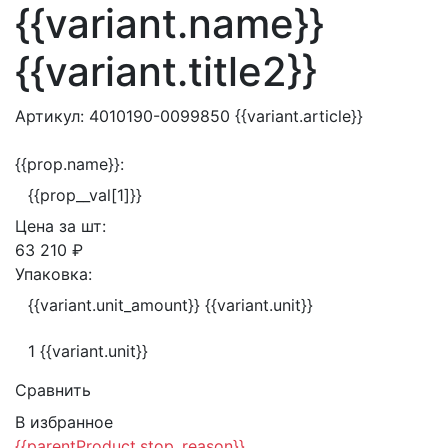
{{variant.name}}
{{variant.title2}}
Артикул:
4010190-0099850
{{variant.article}}
{{prop.name}}:
{{prop__val[1]}}
Цена за
шт:
63 210 ₽
Упаковка:
{{variant.unit_amount}} {{variant.unit}}
1 {{variant.unit}}
Сравнить
В избранное
{{parentProduct.stop_reason}}