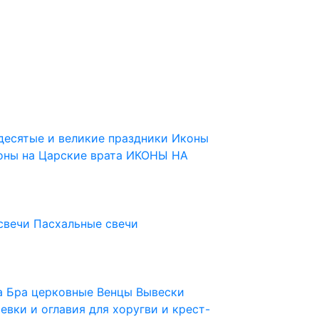
десятые и великие праздники
Иконы
оны на Царские врата
ИКОНЫ НА
свечи
Пасхальные свечи
ца
Бра церковные
Венцы
Вывески
евки и оглавия для хоругви и крест-