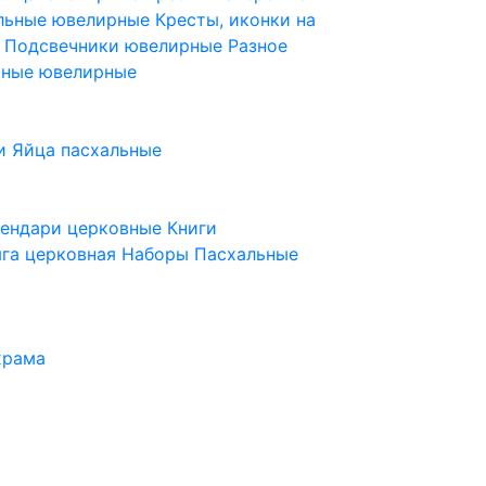
ельные ювелирные
Кресты, иконки на
е
Подсвечники ювелирные
Разное
ьные ювелирные
и
Яйца пасхальные
лендари церковные
Книги
га церковная
Наборы Пасхальные
храма