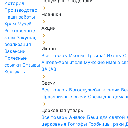
Популярные подборки
История
Производство
Новинки
Наши работы
Храм
Музей
Акции
Выставочные
залы
Закупки,
реализация
Иконы
Вакансии
Все товары
Иконы "Троица"
Иконы С
Полезные
Ангела-Хранителя
Мужские имена св
ссылки
Отзывы
ЗАКАЗ
Контакты
Свечи
Все товары
Богослужебные свечи
Ве
Праздничные свечи
Свечи для дома
Церковная утварь
Все товары
Аналои
Баки для святой
церковные
Голгофы
Гробницы, раки