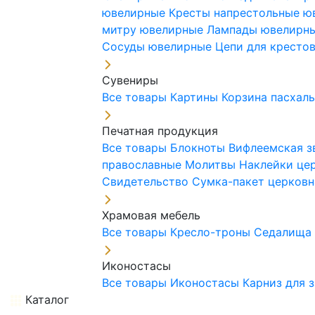
ювелирные
Кресты напрестольные 
митру ювелирные
Лампады ювелирн
Сосуды ювелирные
Цепи для кресто
Сувениры
Все товары
Картины
Корзина пасхал
Печатная продукция
Все товары
Блокноты
Вифлеемская з
православные
Молитвы
Наклейки це
Свидетельство
Сумка-пакет церковн
Храмовая мебель
Все товары
Кресло-троны
Седалищ
Иконостасы
Все товары
Иконостасы
Карниз для 
Каталог