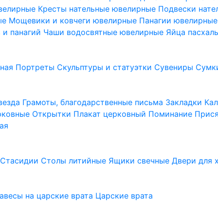
ювелирные
Кресты нательные ювелирные
Подвески нат
ые
Мощевики и ковчеги ювелирные
Панагии ювелирны
в и панагий
Чаши водосвятные ювелирные
Яйца пасхал
ьная
Портреты
Скульптуры и статуэтки
Сувениры
Сумк
везда
Грамоты, благодарственные письма
Закладки
Ка
рковные
Открытки
Плакат церковный
Поминание
Прися
ая
а
Стасидии
Столы литийные
Ящики свечные
Двери для 
завесы на царские врата
Царские врата