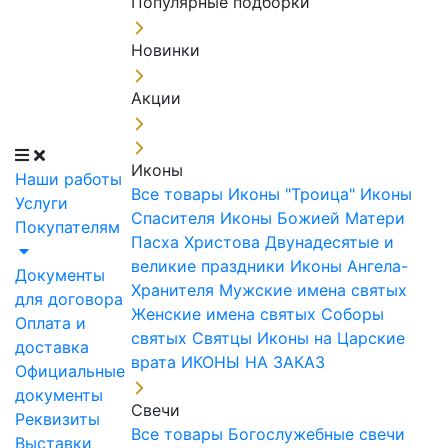
Популярные подборки
Новинки
Акции
Иконы
Наши работы
Все товары
Иконы "Троица"
Иконы
Услуги
Спасителя
Иконы Божией Матери
Покупателям
Пасха Христова
Двунадесятые и
великие праздники
Иконы Ангела-
Документы
Хранителя
Мужские имена святых
для договора
Женские имена святых
Соборы
Оплата и
святых
Святцы
Иконы на Царские
доставка
врата
ИКОНЫ НА ЗАКАЗ
Официальные
документы
Свечи
Реквизиты
Все товары
Богослужебные свечи
Выставки