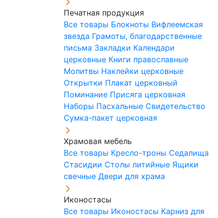
Печатная продукция
Все товары
Блокноты
Вифлеемская
звезда
Грамоты, благодарственные
письма
Закладки
Календари
церковные
Книги православные
Молитвы
Наклейки церковные
Открытки
Плакат церковный
Поминание
Присяга церковная
Наборы Пасхальные
Свидетельство
Сумка-пакет церковная
Храмовая мебель
Все товары
Кресло-троны
Седалища
Стасидии
Столы литийные
Ящики
свечные
Двери для храма
Иконостасы
Все товары
Иконостасы
Карниз для