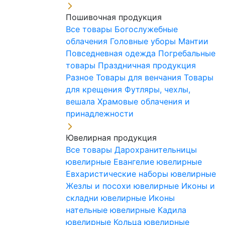
Пошивочная продукция
Все товары
Богослужебные
облачения
Головные уборы
Мантии
Повседневная одежда
Погребальные
товары
Праздничная продукция
Разное
Товары для венчания
Товары
для крещения
Футляры, чехлы,
вешала
Храмовые облачения и
принадлежности
Ювелирная продукция
Все товары
Дарохранительницы
ювелирные
Евангелие ювелирные
Евхаристические наборы ювелирные
Жезлы и посохи ювелирные
Иконы и
складни ювелирные
Иконы
нательные ювелирные
Кадила
ювелирные
Кольца ювелирные