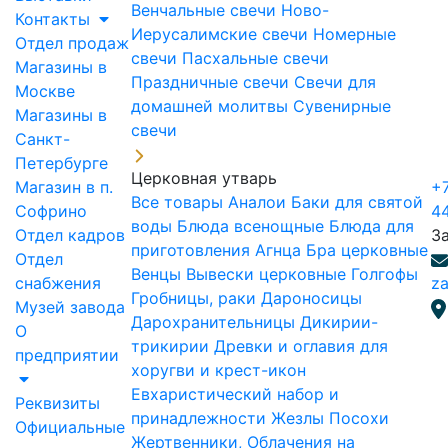
Венчальные свечи
Ново-
Контакты
Иерусалимские свечи
Номерные
Отдел продаж
свечи
Пасхальные свечи
Магазины в
Праздничные свечи
Свечи для
Москве
домашней молитвы
Сувенирные
Магазины в
свечи
Санкт-
Петербурге
Церковная утварь
Магазин в п.
+7
Все товары
Аналои
Баки для святой
Софрино
4
воды
Блюда всенощные
Блюда для
Отдел кадров
З
приготовления Агнца
Бра церковные
Отдел
Венцы
Вывески церковные
Голгофы
снабжения
za
Гробницы, раки
Дароносицы
Музей завода
Дарохранительницы
Дикирии-
О
трикирии
Древки и оглавия для
предприятии
хоругви и крест-икон
Евхаристический набор и
Реквизиты
принадлежности
Жезлы Посохи
Официальные
Жертвенники, Облачения на