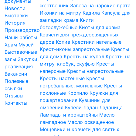
документы
жертвенник
Завеса на царские врата
Новости
Иконки на митру
Кадила
Капсула для
Выставки
закладки храма
Книги
История
богослужебные
Киоты для храма
Производство
Ковчеги для преждеосвященных
Наши работы
даров
Копие
Крестики нательные
Храм
Музей
Крест-иконы запрестольные
Кресты
Выставочные
для дома
Кресты на купол
Кресты на
залы
Закупки,
митру, клобук, скуфью
Кресты
реализация
наперсные
Кресты напрестольные
Вакансии
Кресты настенные
Кресты
Полезные
погребальные, могильные
Кресты
ссылки
поклонные
Кропило
Кружки для
Отзывы
пожертвования
Кувшины для
Контакты
омовения
Купели
Ладан
Ладаница
Лампады и кронштейны
Масло
лампадное
Масло освященное
Мощевики и ковчеги для святых