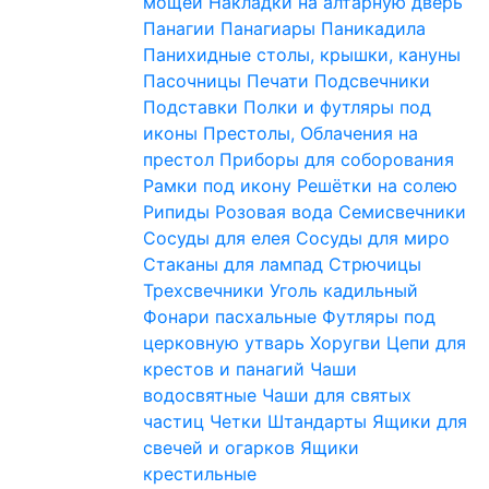
мощей
Накладки на алтарную дверь
Панагии
Панагиары
Паникадила
Панихидные столы, крышки, кануны
Пасочницы
Печати
Подсвечники
Подставки
Полки и футляры под
иконы
Престолы, Облачения на
престол
Приборы для соборования
Рамки под икону
Решётки на солею
Рипиды
Розовая вода
Семисвечники
Сосуды для елея
Сосуды для миро
Стаканы для лампад
Стрючицы
Трехсвечники
Уголь кадильный
Фонари пасхальные
Футляры под
церковную утварь
Хоругви
Цепи для
крестов и панагий
Чаши
водосвятные
Чаши для святых
частиц
Четки
Штандарты
Ящики для
свечей и огарков
Ящики
крестильные