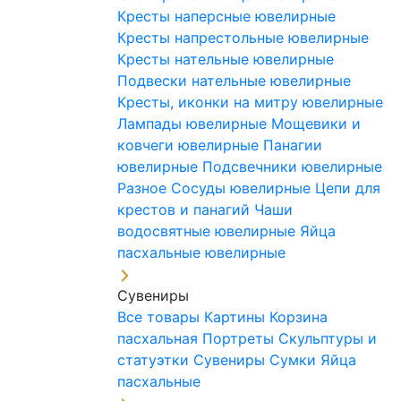
Кресты наперсные ювелирные
Кресты напрестольные ювелирные
Кресты нательные ювелирные
Подвески нательные ювелирные
Кресты, иконки на митру ювелирные
Лампады ювелирные
Мощевики и
ковчеги ювелирные
Панагии
ювелирные
Подсвечники ювелирные
Разное
Сосуды ювелирные
Цепи для
крестов и панагий
Чаши
водосвятные ювелирные
Яйца
пасхальные ювелирные
Сувениры
Все товары
Картины
Корзина
пасхальная
Портреты
Скульптуры и
статуэтки
Сувениры
Сумки
Яйца
пасхальные