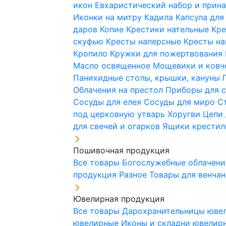
икон
Евхаристический набор и при
Иконки на митру
Кадила
Капсула для
даров
Копие
Крестики нательные
Кре
скуфью
Кресты наперсные
Кресты н
Кропило
Кружки для пожертвования
Масло освященное
Мощевики и ковч
Панихидные столы, крышки, кануны
Облачения на престол
Приборы для 
Сосуды для елея
Сосуды для миро
С
под церковную утварь
Хоругви
Цепи 
для свечей и огарков
Ящики крестил
Пошивочная продукция
Все товары
Богослужебные облачен
продукция
Разное
Товары для венча
Ювелирная продукция
Все товары
Дарохранительницы юве
ювелирные
Иконы и складни ювели