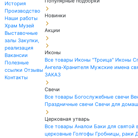
Популярные подборки
История
Производство
Новинки
Наши работы
Храм
Музей
Акции
Выставочные
залы
Закупки,
реализация
Иконы
Вакансии
Все товары
Иконы "Троица"
Иконы С
Полезные
Ангела-Хранителя
Мужские имена св
ссылки
Отзывы
ЗАКАЗ
Контакты
Свечи
Все товары
Богослужебные свечи
Ве
Праздничные свечи
Свечи для дома
Церковная утварь
Все товары
Аналои
Баки для святой
церковные
Голгофы
Гробницы, раки