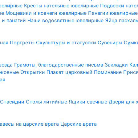
ювелирные
Кресты нательные ювелирные
Подвески нат
ые
Мощевики и ковчеги ювелирные
Панагии ювелирны
в и панагий
Чаши водосвятные ювелирные
Яйца пасхал
ьная
Портреты
Скульптуры и статуэтки
Сувениры
Сумк
везда
Грамоты, благодарственные письма
Закладки
Ка
рковные
Открытки
Плакат церковный
Поминание
Прися
ая
а
Стасидии
Столы литийные
Ящики свечные
Двери для 
завесы на царские врата
Царские врата