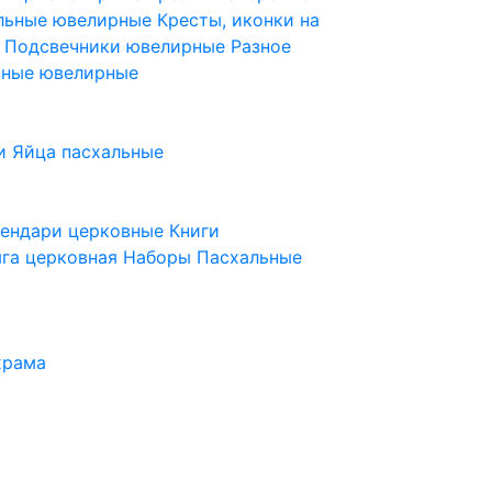
ельные ювелирные
Кресты, иконки на
е
Подсвечники ювелирные
Разное
ьные ювелирные
и
Яйца пасхальные
лендари церковные
Книги
га церковная
Наборы Пасхальные
храма