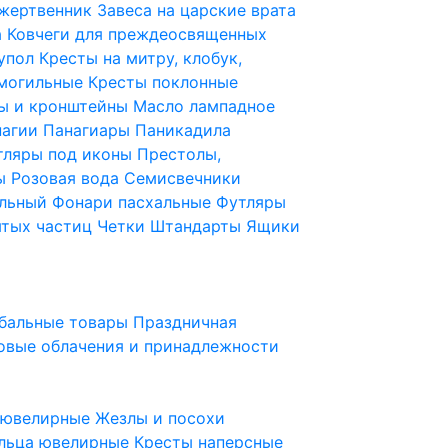
 жертвенник
Завеса на царские врата
а
Ковчеги для преждеосвященных
купол
Кресты на митру, клобук,
 могильные
Кресты поклонные
ы и кронштейны
Масло лампадное
нагии
Панагиары
Паникадила
тляры под иконы
Престолы,
ды
Розовая вода
Семисвечники
ильный
Фонари пасхальные
Футляры
ятых частиц
Четки
Штандарты
Ящики
бальные товары
Праздничная
овые облачения и принадлежности
ы ювелирные
Жезлы и посохи
льца ювелирные
Кресты наперсные