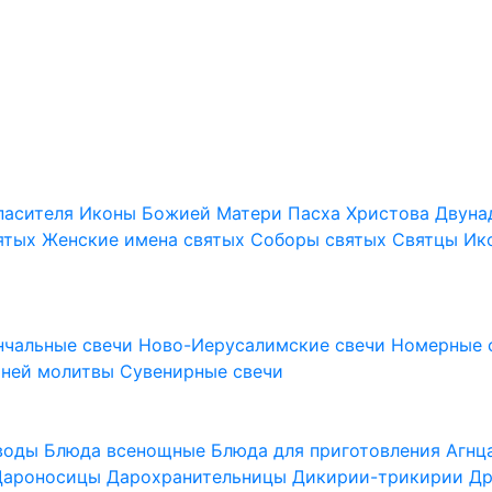
пасителя
Иконы Божией Матери
Пасха Христова
Двуна
ятых
Женские имена святых
Соборы святых
Святцы
Ик
нчальные свечи
Ново-Иерусалимские свечи
Номерные 
шней молитвы
Сувенирные свечи
 воды
Блюда всенощные
Блюда для приготовления Агн
Дароносицы
Дарохранительницы
Дикирии-трикирии
Др