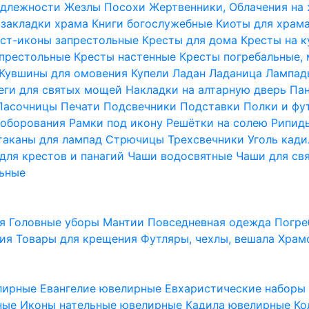
надлежности
Жезлы Посохи
Жертвенники, Облачения на
 закладки храма
Книги богослужебные
Киоты для храм
ст-иконы запрестольные
Кресты для дома
Кресты на 
апрестольные
Кресты настенные
Кресты погребальные,
Кувшины для омовения
Купели
Ладан
Ладаница
Лампад
еги для святых мощей
Накладки на алтарную дверь
Па
Пасочницы
Печати
Подсвечники
Подставки
Полки и фу
соборования
Рамки под икону
Решётки на солею
Рипи
таканы для лампад
Стрючицы
Трехсвечники
Уголь кад
для крестов и панагий
Чаши водосвятные
Чаши для св
ьные
ия
Головные уборы
Мантии
Повседневная одежда
Погре
ния
Товары для крещения
Футляры, чехлы, вешала
Храм
лирные
Евангелие ювелирные
Евхаристические набор
рные
Иконы нательные ювелирные
Кадила ювелирные
Ко