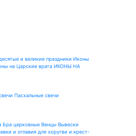
десятые и великие праздники
Иконы
оны на Царские врата
ИКОНЫ НА
свечи
Пасхальные свечи
ца
Бра церковные
Венцы
Вывески
евки и оглавия для хоругви и крест-