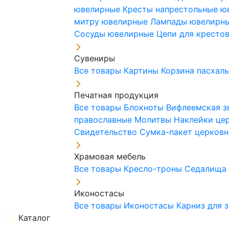
ювелирные
Кресты напрестольные 
митру ювелирные
Лампады ювелирн
Сосуды ювелирные
Цепи для кресто
Сувениры
Все товары
Картины
Корзина пасхал
Печатная продукция
Все товары
Блокноты
Вифлеемская з
православные
Молитвы
Наклейки це
Свидетельство
Сумка-пакет церковн
Храмовая мебель
Все товары
Кресло-троны
Седалищ
Иконостасы
Все товары
Иконостасы
Карниз для 
Каталог