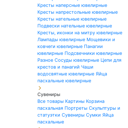
Кресты наперсные ювелирные
Кресты напрестольные ювелирные
Кресты нательные ювелирные
Подвески нательные ювелирные
Кресты, иконки на митру ювелирные
Лампады ювелирные
Мощевики и
ковчеги ювелирные
Панагии
ювелирные
Подсвечники ювелирные
Разное
Сосуды ювелирные
Цепи для
крестов и панагий
Чаши
водосвятные ювелирные
Яйца
пасхальные ювелирные
Сувениры
Все товары
Картины
Корзина
пасхальная
Портреты
Скульптуры и
статуэтки
Сувениры
Сумки
Яйца
пасхальные