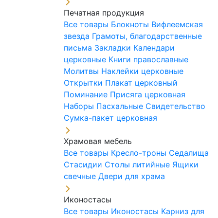
Печатная продукция
Все товары
Блокноты
Вифлеемская
звезда
Грамоты, благодарственные
письма
Закладки
Календари
церковные
Книги православные
Молитвы
Наклейки церковные
Открытки
Плакат церковный
Поминание
Присяга церковная
Наборы Пасхальные
Свидетельство
Сумка-пакет церковная
Храмовая мебель
Все товары
Кресло-троны
Седалища
Стасидии
Столы литийные
Ящики
свечные
Двери для храма
Иконостасы
Все товары
Иконостасы
Карниз для