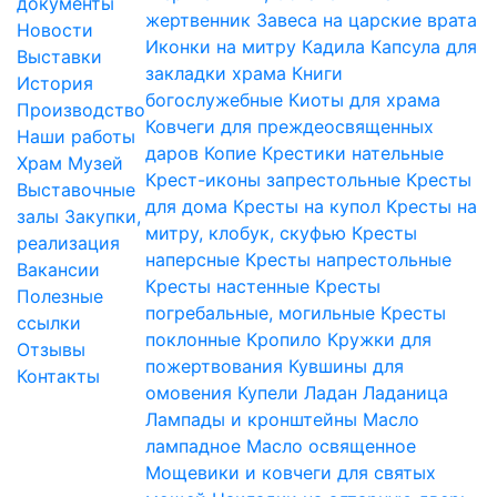
документы
жертвенник
Завеса на царские врата
Новости
Иконки на митру
Кадила
Капсула для
Выставки
закладки храма
Книги
История
богослужебные
Киоты для храма
Производство
Ковчеги для преждеосвященных
Наши работы
даров
Копие
Крестики нательные
Храм
Музей
Крест-иконы запрестольные
Кресты
Выставочные
для дома
Кресты на купол
Кресты на
залы
Закупки,
митру, клобук, скуфью
Кресты
реализация
наперсные
Кресты напрестольные
Вакансии
Кресты настенные
Кресты
Полезные
погребальные, могильные
Кресты
ссылки
поклонные
Кропило
Кружки для
Отзывы
пожертвования
Кувшины для
Контакты
омовения
Купели
Ладан
Ладаница
Лампады и кронштейны
Масло
лампадное
Масло освященное
Мощевики и ковчеги для святых