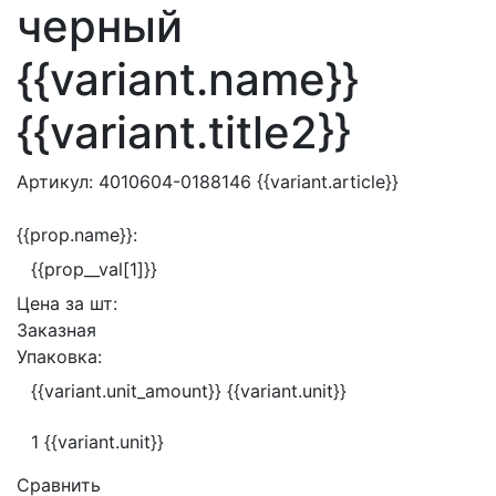
черный
{{variant.name}}
{{variant.title2}}
Артикул:
4010604-0188146
{{variant.article}}
{{prop.name}}:
{{prop__val[1]}}
Цена за
шт:
Заказная
Упаковка:
{{variant.unit_amount}} {{variant.unit}}
1 {{variant.unit}}
Сравнить