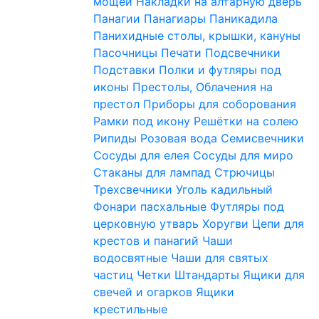
мощей
Накладки на алтарную дверь
Панагии
Панагиары
Паникадила
Панихидные столы, крышки, кануны
Пасочницы
Печати
Подсвечники
Подставки
Полки и футляры под
иконы
Престолы, Облачения на
престол
Приборы для соборования
Рамки под икону
Решётки на солею
Рипиды
Розовая вода
Семисвечники
Сосуды для елея
Сосуды для миро
Стаканы для лампад
Стрючицы
Трехсвечники
Уголь кадильный
Фонари пасхальные
Футляры под
церковную утварь
Хоругви
Цепи для
крестов и панагий
Чаши
водосвятные
Чаши для святых
частиц
Четки
Штандарты
Ящики для
свечей и огарков
Ящики
крестильные