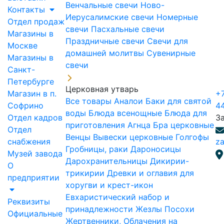
Венчальные свечи
Ново-
Контакты
Иерусалимские свечи
Номерные
Отдел продаж
свечи
Пасхальные свечи
Магазины в
Праздничные свечи
Свечи для
Москве
домашней молитвы
Сувенирные
Магазины в
свечи
Санкт-
Петербурге
Церковная утварь
Магазин в п.
+7
Все товары
Аналои
Баки для святой
Софрино
4
воды
Блюда всенощные
Блюда для
Отдел кадров
З
приготовления Агнца
Бра церковные
Отдел
Венцы
Вывески церковные
Голгофы
снабжения
za
Гробницы, раки
Дароносицы
Музей завода
Дарохранительницы
Дикирии-
О
трикирии
Древки и оглавия для
предприятии
хоругви и крест-икон
Евхаристический набор и
Реквизиты
принадлежности
Жезлы Посохи
Официальные
Жертвенники, Облачения на