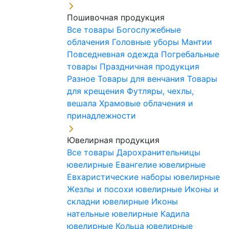
Пошивочная продукция
Все товары
Богослужебные
облачения
Головные уборы
Мантии
Повседневная одежда
Погребальные
товары
Праздничная продукция
Разное
Товары для венчания
Товары
для крещения
Футляры, чехлы,
вешала
Храмовые облачения и
принадлежности
Ювелирная продукция
Все товары
Дарохранительницы
ювелирные
Евангелие ювелирные
Евхаристические наборы ювелирные
Жезлы и посохи ювелирные
Иконы и
складни ювелирные
Иконы
нательные ювелирные
Кадила
ювелирные
Кольца ювелирные