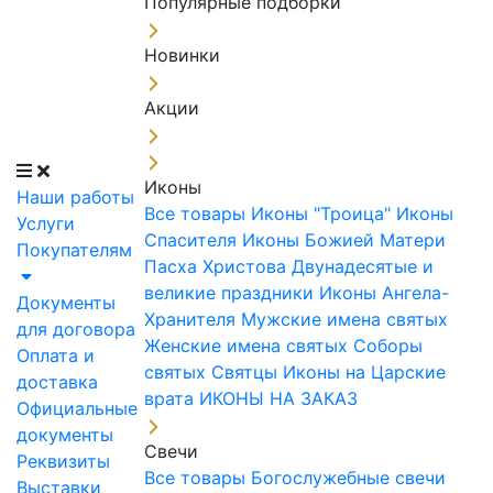
Популярные подборки
Новинки
Акции
Иконы
Наши работы
Все товары
Иконы "Троица"
Иконы
Услуги
Спасителя
Иконы Божией Матери
Покупателям
Пасха Христова
Двунадесятые и
великие праздники
Иконы Ангела-
Документы
Хранителя
Мужские имена святых
для договора
Женские имена святых
Соборы
Оплата и
святых
Святцы
Иконы на Царские
доставка
врата
ИКОНЫ НА ЗАКАЗ
Официальные
документы
Свечи
Реквизиты
Все товары
Богослужебные свечи
Выставки