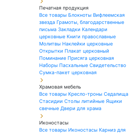
Печатная продукция
Все товары
Блокноты
Вифлеемская
звезда
Грамоты, благодарственные
письма
Закладки
Календари
церковные
Книги православные
Молитвы
Наклейки церковные
Открытки
Плакат церковный
Поминание
Присяга церковная
Наборы Пасхальные
Свидетельство
Сумка-пакет церковная
Храмовая мебель
Все товары
Кресло-троны
Седалища
Стасидии
Столы литийные
Ящики
свечные
Двери для храма
Иконостасы
Все товары
Иконостасы
Карниз для