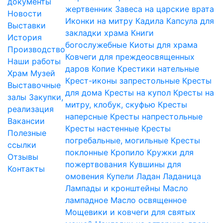
документы
жертвенник
Завеса на царские врата
Новости
Иконки на митру
Кадила
Капсула для
Выставки
закладки храма
Книги
История
богослужебные
Киоты для храма
Производство
Ковчеги для преждеосвященных
Наши работы
даров
Копие
Крестики нательные
Храм
Музей
Крест-иконы запрестольные
Кресты
Выставочные
для дома
Кресты на купол
Кресты на
залы
Закупки,
митру, клобук, скуфью
Кресты
реализация
наперсные
Кресты напрестольные
Вакансии
Кресты настенные
Кресты
Полезные
погребальные, могильные
Кресты
ссылки
поклонные
Кропило
Кружки для
Отзывы
пожертвования
Кувшины для
Контакты
омовения
Купели
Ладан
Ладаница
Лампады и кронштейны
Масло
лампадное
Масло освященное
Мощевики и ковчеги для святых