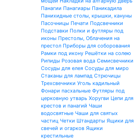
мощей
Накладки на алтарную дверь
Панагии
Панагиары
Паникадила
Панихидные столы, крышки, кануны
Пасочницы
Печати
Подсвечники
Подставки
Полки и футляры под
иконы
Престолы, Облачения на
престол
Приборы для соборования
Рамки под икону
Решётки на солею
Рипиды
Розовая вода
Семисвечники
Сосуды для елея
Сосуды для миро
Стаканы для лампад
Стрючицы
Трехсвечники
Уголь кадильный
Фонари пасхальные
Футляры под
церковную утварь
Хоругви
Цепи для
крестов и панагий
Чаши
водосвятные
Чаши для святых
частиц
Четки
Штандарты
Ящики для
свечей и огарков
Ящики
крестильные