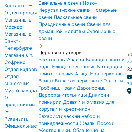
Венчальные свечи
Ново-
Контакты
Иерусалимские свечи
Номерные
Отдел продаж
свечи
Пасхальные свечи
Магазины в
Праздничные свечи
Свечи для
Москве
домашней молитвы
Сувенирные
Магазины в
свечи
Санкт-
Петербурге
Церковная утварь
Магазин в п.
+7
Все товары
Аналои
Баки для святой
Софрино
4
воды
Блюда всенощные
Блюда для
Отдел кадров
З
приготовления Агнца
Бра церковные
Отдел
Венцы
Вывески церковные
Голгофы
снабжения
za
Гробницы, раки
Дароносицы
Музей завода
Дарохранительницы
Дикирии-
О
трикирии
Древки и оглавия для
предприятии
хоругви и крест-икон
Евхаристический набор и
Реквизиты
принадлежности
Жезлы Посохи
Официальные
Жертвенники, Облачения на