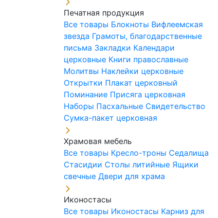
Печатная продукция
Все товары
Блокноты
Вифлеемская
звезда
Грамоты, благодарственные
письма
Закладки
Календари
церковные
Книги православные
Молитвы
Наклейки церковные
Открытки
Плакат церковный
Поминание
Присяга церковная
Наборы Пасхальные
Свидетельство
Сумка-пакет церковная
Храмовая мебель
Все товары
Кресло-троны
Седалища
Стасидии
Столы литийные
Ящики
свечные
Двери для храма
Иконостасы
Все товары
Иконостасы
Карниз для