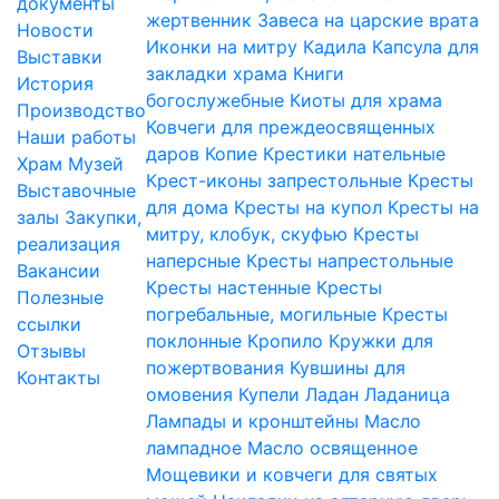
документы
жертвенник
Завеса на царские врата
Новости
Иконки на митру
Кадила
Капсула для
Выставки
закладки храма
Книги
История
богослужебные
Киоты для храма
Производство
Ковчеги для преждеосвященных
Наши работы
даров
Копие
Крестики нательные
Храм
Музей
Крест-иконы запрестольные
Кресты
Выставочные
для дома
Кресты на купол
Кресты на
залы
Закупки,
митру, клобук, скуфью
Кресты
реализация
наперсные
Кресты напрестольные
Вакансии
Кресты настенные
Кресты
Полезные
погребальные, могильные
Кресты
ссылки
поклонные
Кропило
Кружки для
Отзывы
пожертвования
Кувшины для
Контакты
омовения
Купели
Ладан
Ладаница
Лампады и кронштейны
Масло
лампадное
Масло освященное
Мощевики и ковчеги для святых