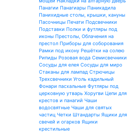
мощей
Накладки на алтарную дверь
Панагии
Панагиары
Паникадила
Панихидные столы, крышки, кануны
Пасочницы
Печати
Подсвечники
Подставки
Полки и футляры под
иконы
Престолы, Облачения на
престол
Приборы для соборования
Рамки под икону
Решётки на солею
Рипиды
Розовая вода
Семисвечники
Сосуды для елея
Сосуды для миро
Стаканы для лампад
Стрючицы
Трехсвечники
Уголь кадильный
Фонари пасхальные
Футляры под
церковную утварь
Хоругви
Цепи для
крестов и панагий
Чаши
водосвятные
Чаши для святых
частиц
Четки
Штандарты
Ящики для
свечей и огарков
Ящики
крестильные