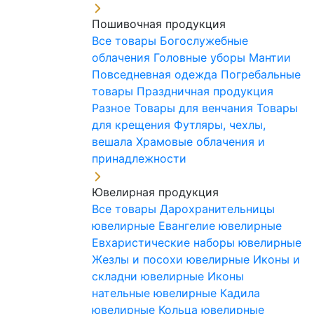
Пошивочная продукция
Все товары
Богослужебные
облачения
Головные уборы
Мантии
Повседневная одежда
Погребальные
товары
Праздничная продукция
Разное
Товары для венчания
Товары
для крещения
Футляры, чехлы,
вешала
Храмовые облачения и
принадлежности
Ювелирная продукция
Все товары
Дарохранительницы
ювелирные
Евангелие ювелирные
Евхаристические наборы ювелирные
Жезлы и посохи ювелирные
Иконы и
складни ювелирные
Иконы
нательные ювелирные
Кадила
ювелирные
Кольца ювелирные