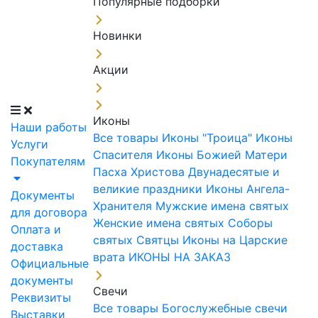
Популярные подборки
Новинки
Акции
Иконы
Наши работы
Все товары
Иконы "Троица"
Иконы
Услуги
Спасителя
Иконы Божией Матери
Покупателям
Пасха Христова
Двунадесятые и
великие праздники
Иконы Ангела-
Документы
Хранителя
Мужские имена святых
для договора
Женские имена святых
Соборы
Оплата и
святых
Святцы
Иконы на Царские
доставка
врата
ИКОНЫ НА ЗАКАЗ
Официальные
документы
Свечи
Реквизиты
Все товары
Богослужебные свечи
Выставки