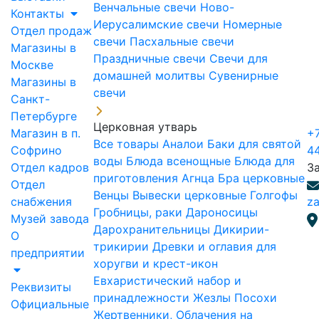
Венчальные свечи
Ново-
Контакты
Иерусалимские свечи
Номерные
Отдел продаж
свечи
Пасхальные свечи
Магазины в
Праздничные свечи
Свечи для
Москве
домашней молитвы
Сувенирные
Магазины в
свечи
Санкт-
Петербурге
Церковная утварь
Магазин в п.
+7
Все товары
Аналои
Баки для святой
Софрино
4
воды
Блюда всенощные
Блюда для
Отдел кадров
З
приготовления Агнца
Бра церковные
Отдел
Венцы
Вывески церковные
Голгофы
снабжения
za
Гробницы, раки
Дароносицы
Музей завода
Дарохранительницы
Дикирии-
О
трикирии
Древки и оглавия для
предприятии
хоругви и крест-икон
Евхаристический набор и
Реквизиты
принадлежности
Жезлы Посохи
Официальные
Жертвенники, Облачения на