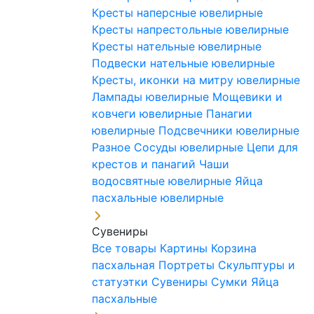
Кресты наперсные ювелирные
Кресты напрестольные ювелирные
Кресты нательные ювелирные
Подвески нательные ювелирные
Кресты, иконки на митру ювелирные
Лампады ювелирные
Мощевики и
ковчеги ювелирные
Панагии
ювелирные
Подсвечники ювелирные
Разное
Сосуды ювелирные
Цепи для
крестов и панагий
Чаши
водосвятные ювелирные
Яйца
пасхальные ювелирные
Сувениры
Все товары
Картины
Корзина
пасхальная
Портреты
Скульптуры и
статуэтки
Сувениры
Сумки
Яйца
пасхальные