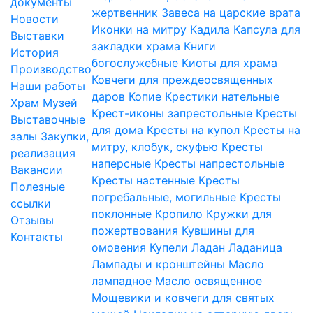
документы
жертвенник
Завеса на царские врата
Новости
Иконки на митру
Кадила
Капсула для
Выставки
закладки храма
Книги
История
богослужебные
Киоты для храма
Производство
Ковчеги для преждеосвященных
Наши работы
даров
Копие
Крестики нательные
Храм
Музей
Крест-иконы запрестольные
Кресты
Выставочные
для дома
Кресты на купол
Кресты на
залы
Закупки,
митру, клобук, скуфью
Кресты
реализация
наперсные
Кресты напрестольные
Вакансии
Кресты настенные
Кресты
Полезные
погребальные, могильные
Кресты
ссылки
поклонные
Кропило
Кружки для
Отзывы
пожертвования
Кувшины для
Контакты
омовения
Купели
Ладан
Ладаница
Лампады и кронштейны
Масло
лампадное
Масло освященное
Мощевики и ковчеги для святых