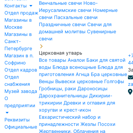
Венчальные свечи
Ново-
Контакты
Иерусалимские свечи
Номерные
Отдел продаж
свечи
Пасхальные свечи
Магазины в
Праздничные свечи
Свечи для
Москве
домашней молитвы
Сувенирные
Магазины в
свечи
Санкт-
Петербурге
Церковная утварь
Магазин в п.
+7
Все товары
Аналои
Баки для святой
Софрино
4
воды
Блюда всенощные
Блюда для
Отдел кадров
З
приготовления Агнца
Бра церковные
Отдел
Венцы
Вывески церковные
Голгофы
снабжения
za
Гробницы, раки
Дароносицы
Музей завода
Дарохранительницы
Дикирии-
О
трикирии
Древки и оглавия для
предприятии
хоругви и крест-икон
Евхаристический набор и
Реквизиты
принадлежности
Жезлы Посохи
Официальные
Жертвенники, Облачения на