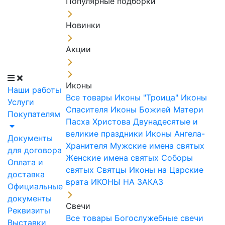
Популярные подборки
Новинки
Акции
Иконы
Наши работы
Все товары
Иконы "Троица"
Иконы
Услуги
Спасителя
Иконы Божией Матери
Покупателям
Пасха Христова
Двунадесятые и
великие праздники
Иконы Ангела-
Документы
Хранителя
Мужские имена святых
для договора
Женские имена святых
Соборы
Оплата и
святых
Святцы
Иконы на Царские
доставка
врата
ИКОНЫ НА ЗАКАЗ
Официальные
документы
Свечи
Реквизиты
Все товары
Богослужебные свечи
Выставки