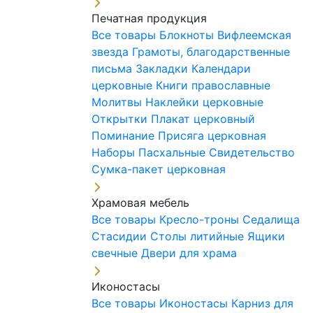
Печатная продукция
Все товары
Блокноты
Вифлеемская
звезда
Грамоты, благодарственные
письма
Закладки
Календари
церковные
Книги православные
Молитвы
Наклейки церковные
Открытки
Плакат церковный
Поминание
Присяга церковная
Наборы Пасхальные
Свидетельство
Сумка-пакет церковная
Храмовая мебель
Все товары
Кресло-троны
Седалища
Стасидии
Столы литийные
Ящики
свечные
Двери для храма
Иконостасы
Все товары
Иконостасы
Карниз для