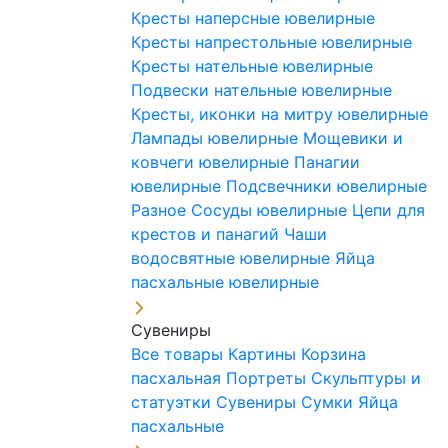
Кресты наперсные ювелирные
Кресты напрестольные ювелирные
Кресты нательные ювелирные
Подвески нательные ювелирные
Кресты, иконки на митру ювелирные
Лампады ювелирные
Мощевики и
ковчеги ювелирные
Панагии
ювелирные
Подсвечники ювелирные
Разное
Сосуды ювелирные
Цепи для
крестов и панагий
Чаши
водосвятные ювелирные
Яйца
пасхальные ювелирные
Сувениры
Все товары
Картины
Корзина
пасхальная
Портреты
Скульптуры и
статуэтки
Сувениры
Сумки
Яйца
пасхальные