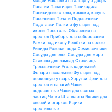
мощей
Накладки на алтарную дверь
Панагии
Панагиары
Паникадила
Панихидные столы, крышки, кануны
Пасочницы
Печати
Подсвечники
Подставки
Полки и футляры под
иконы
Престолы, Облачения на
престол
Приборы для соборования
Рамки под икону
Решётки на солею
Рипиды
Розовая вода
Семисвечники
Сосуды для елея
Сосуды для миро
Стаканы для лампад
Стрючицы
Трехсвечники
Уголь кадильный
Фонари пасхальные
Футляры под
церковную утварь
Хоругви
Цепи для
крестов и панагий
Чаши
водосвятные
Чаши для святых
частиц
Четки
Штандарты
Ящики для
свечей и огарков
Ящики
крестильные