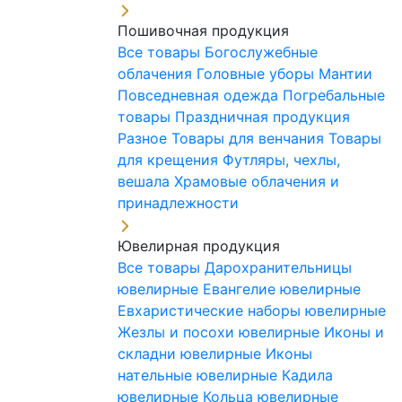
Пошивочная продукция
Все товары
Богослужебные
облачения
Головные уборы
Мантии
Повседневная одежда
Погребальные
товары
Праздничная продукция
Разное
Товары для венчания
Товары
для крещения
Футляры, чехлы,
вешала
Храмовые облачения и
принадлежности
Ювелирная продукция
Все товары
Дарохранительницы
ювелирные
Евангелие ювелирные
Евхаристические наборы ювелирные
Жезлы и посохи ювелирные
Иконы и
складни ювелирные
Иконы
нательные ювелирные
Кадила
ювелирные
Кольца ювелирные