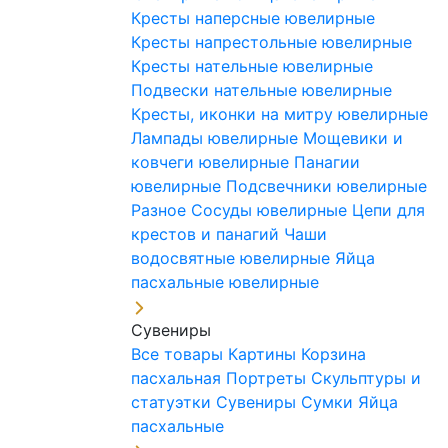
Кресты наперсные ювелирные
Кресты напрестольные ювелирные
Кресты нательные ювелирные
Подвески нательные ювелирные
Кресты, иконки на митру ювелирные
Лампады ювелирные
Мощевики и
ковчеги ювелирные
Панагии
ювелирные
Подсвечники ювелирные
Разное
Сосуды ювелирные
Цепи для
крестов и панагий
Чаши
водосвятные ювелирные
Яйца
пасхальные ювелирные
Сувениры
Все товары
Картины
Корзина
пасхальная
Портреты
Скульптуры и
статуэтки
Сувениры
Сумки
Яйца
пасхальные