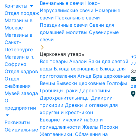
Венчальные свечи
Ново-
Контакты
Иерусалимские свечи
Номерные
Отдел продаж
свечи
Пасхальные свечи
Магазины в
Праздничные свечи
Свечи для
Москве
домашней молитвы
Сувенирные
Магазины в
свечи
Санкт-
Петербурге
Церковная утварь
Магазин в п.
+7
Все товары
Аналои
Баки для святой
Софрино
4
воды
Блюда всенощные
Блюда для
Отдел кадров
З
приготовления Агнца
Бра церковные
Отдел
Венцы
Вывески церковные
Голгофы
снабжения
za
Гробницы, раки
Дароносицы
Музей завода
Дарохранительницы
Дикирии-
О
трикирии
Древки и оглавия для
предприятии
хоругви и крест-икон
Евхаристический набор и
Реквизиты
принадлежности
Жезлы Посохи
Официальные
Жертвенники, Облачения на