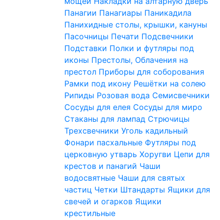
мощей
Накладки на алтарную дверь
Панагии
Панагиары
Паникадила
Панихидные столы, крышки, кануны
Пасочницы
Печати
Подсвечники
Подставки
Полки и футляры под
иконы
Престолы, Облачения на
престол
Приборы для соборования
Рамки под икону
Решётки на солею
Рипиды
Розовая вода
Семисвечники
Сосуды для елея
Сосуды для миро
Стаканы для лампад
Стрючицы
Трехсвечники
Уголь кадильный
Фонари пасхальные
Футляры под
церковную утварь
Хоругви
Цепи для
крестов и панагий
Чаши
водосвятные
Чаши для святых
частиц
Четки
Штандарты
Ящики для
свечей и огарков
Ящики
крестильные