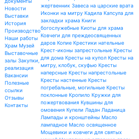
документы
жертвенник
Завеса на царские врата
Новости
Иконки на митру
Кадила
Капсула для
Выставки
закладки храма
Книги
История
богослужебные
Киоты для храма
Производство
Ковчеги для преждеосвященных
Наши работы
даров
Копие
Крестики нательные
Храм
Музей
Крест-иконы запрестольные
Кресты
Выставочные
для дома
Кресты на купол
Кресты на
залы
Закупки,
митру, клобук, скуфью
Кресты
реализация
наперсные
Кресты напрестольные
Вакансии
Кресты настенные
Кресты
Полезные
погребальные, могильные
Кресты
ссылки
поклонные
Кропило
Кружки для
Отзывы
пожертвования
Кувшины для
Контакты
омовения
Купели
Ладан
Ладаница
Лампады и кронштейны
Масло
лампадное
Масло освященное
Мощевики и ковчеги для святых