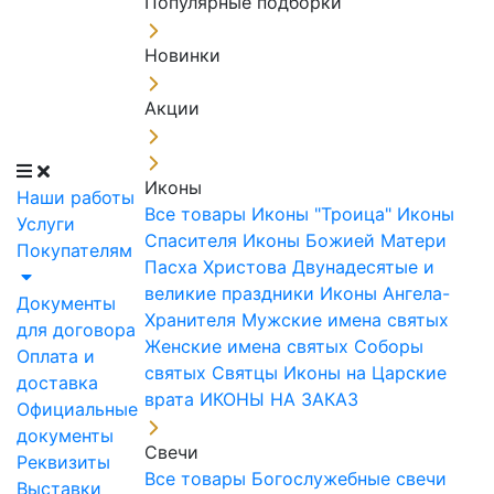
Популярные подборки
Новинки
Акции
Иконы
Наши работы
Все товары
Иконы "Троица"
Иконы
Услуги
Спасителя
Иконы Божией Матери
Покупателям
Пасха Христова
Двунадесятые и
великие праздники
Иконы Ангела-
Документы
Хранителя
Мужские имена святых
для договора
Женские имена святых
Соборы
Оплата и
святых
Святцы
Иконы на Царские
доставка
врата
ИКОНЫ НА ЗАКАЗ
Официальные
документы
Свечи
Реквизиты
Все товары
Богослужебные свечи
Выставки