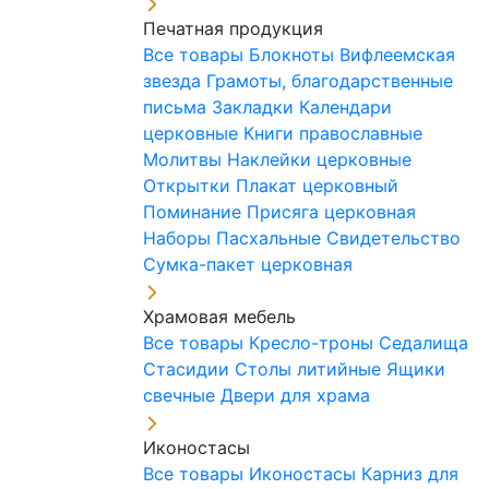
Печатная продукция
Все товары
Блокноты
Вифлеемская
звезда
Грамоты, благодарственные
письма
Закладки
Календари
церковные
Книги православные
Молитвы
Наклейки церковные
Открытки
Плакат церковный
Поминание
Присяга церковная
Наборы Пасхальные
Свидетельство
Сумка-пакет церковная
Храмовая мебель
Все товары
Кресло-троны
Седалища
Стасидии
Столы литийные
Ящики
свечные
Двери для храма
Иконостасы
Все товары
Иконостасы
Карниз для