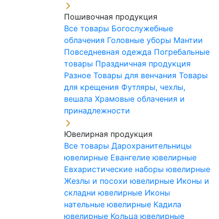
Пошивочная продукция
Все товары
Богослужебные
облачения
Головные уборы
Мантии
Повседневная одежда
Погребальные
товары
Праздничная продукция
Разное
Товары для венчания
Товары
для крещения
Футляры, чехлы,
вешала
Храмовые облачения и
принадлежности
Ювелирная продукция
Все товары
Дарохранительницы
ювелирные
Евангелие ювелирные
Евхаристические наборы ювелирные
Жезлы и посохи ювелирные
Иконы и
складни ювелирные
Иконы
нательные ювелирные
Кадила
ювелирные
Кольца ювелирные