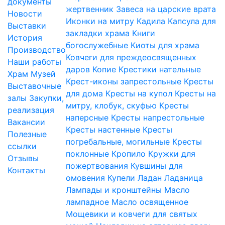
документы
жертвенник
Завеса на царские врата
Новости
Иконки на митру
Кадила
Капсула для
Выставки
закладки храма
Книги
История
богослужебные
Киоты для храма
Производство
Ковчеги для преждеосвященных
Наши работы
даров
Копие
Крестики нательные
Храм
Музей
Крест-иконы запрестольные
Кресты
Выставочные
для дома
Кресты на купол
Кресты на
залы
Закупки,
митру, клобук, скуфью
Кресты
реализация
наперсные
Кресты напрестольные
Вакансии
Кресты настенные
Кресты
Полезные
погребальные, могильные
Кресты
ссылки
поклонные
Кропило
Кружки для
Отзывы
пожертвования
Кувшины для
Контакты
омовения
Купели
Ладан
Ладаница
Лампады и кронштейны
Масло
лампадное
Масло освященное
Мощевики и ковчеги для святых