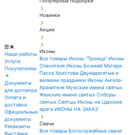
Популярные подборки
Новинки
Акции
Иконы
Наши работы
Все товары
Иконы "Троица"
Иконы
Услуги
Спасителя
Иконы Божией Матери
Покупателям
Пасха Христова
Двунадесятые и
великие праздники
Иконы Ангела-
Документы
Хранителя
Мужские имена святых
для договора
Женские имена святых
Соборы
Оплата и
святых
Святцы
Иконы на Царские
доставка
врата
ИКОНЫ НА ЗАКАЗ
Официальные
документы
Свечи
Реквизиты
Все товары
Богослужебные свечи
Выставки