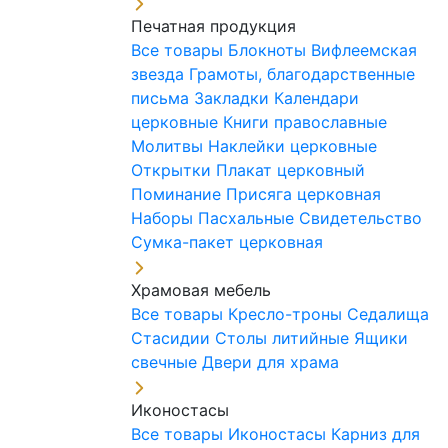
Печатная продукция
Все товары
Блокноты
Вифлеемская
звезда
Грамоты, благодарственные
письма
Закладки
Календари
церковные
Книги православные
Молитвы
Наклейки церковные
Открытки
Плакат церковный
Поминание
Присяга церковная
Наборы Пасхальные
Свидетельство
Сумка-пакет церковная
Храмовая мебель
Все товары
Кресло-троны
Седалища
Стасидии
Столы литийные
Ящики
свечные
Двери для храма
Иконостасы
Все товары
Иконостасы
Карниз для