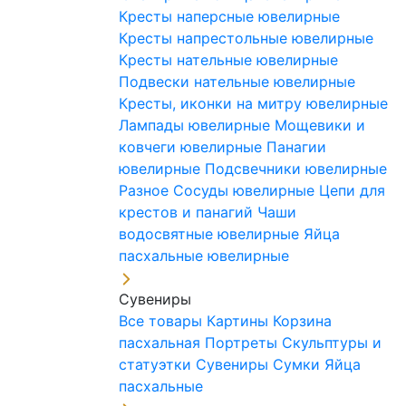
Кресты наперсные ювелирные
Кресты напрестольные ювелирные
Кресты нательные ювелирные
Подвески нательные ювелирные
Кресты, иконки на митру ювелирные
Лампады ювелирные
Мощевики и
ковчеги ювелирные
Панагии
ювелирные
Подсвечники ювелирные
Разное
Сосуды ювелирные
Цепи для
крестов и панагий
Чаши
водосвятные ювелирные
Яйца
пасхальные ювелирные
Сувениры
Все товары
Картины
Корзина
пасхальная
Портреты
Скульптуры и
статуэтки
Сувениры
Сумки
Яйца
пасхальные