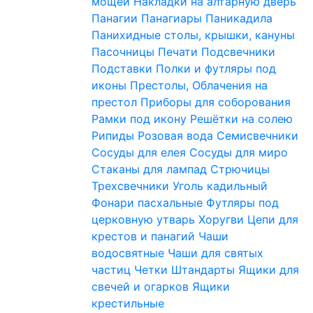
мощей
Накладки на алтарную дверь
Панагии
Панагиары
Паникадила
Панихидные столы, крышки, кануны
Пасочницы
Печати
Подсвечники
Подставки
Полки и футляры под
иконы
Престолы, Облачения на
престол
Приборы для соборования
Рамки под икону
Решётки на солею
Рипиды
Розовая вода
Семисвечники
Сосуды для елея
Сосуды для миро
Стаканы для лампад
Стрючицы
Трехсвечники
Уголь кадильный
Фонари пасхальные
Футляры под
церковную утварь
Хоругви
Цепи для
крестов и панагий
Чаши
водосвятные
Чаши для святых
частиц
Четки
Штандарты
Ящики для
свечей и огарков
Ящики
крестильные