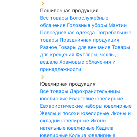
Пошивочная продукция
Все товары
Богослужебные
облачения
Головные уборы
Мантии
Повседневная одежда
Погребальные
товары
Праздничная продукция
Разное
Товары для венчания
Товары
для крещения
Футляры, чехлы,
вешала
Храмовые облачения и
принадлежности
Ювелирная продукция
Все товары
Дарохранительницы
ювелирные
Евангелие ювелирные
Евхаристические наборы ювелирные
Жезлы и посохи ювелирные
Иконы и
складни ювелирные
Иконы
нательные ювелирные
Кадила
ювелирные
Кольца ювелирные