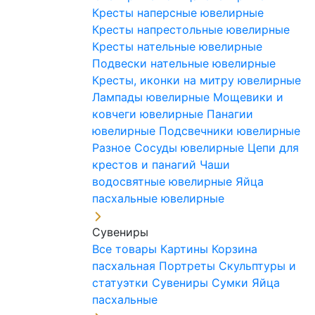
Кресты наперсные ювелирные
Кресты напрестольные ювелирные
Кресты нательные ювелирные
Подвески нательные ювелирные
Кресты, иконки на митру ювелирные
Лампады ювелирные
Мощевики и
ковчеги ювелирные
Панагии
ювелирные
Подсвечники ювелирные
Разное
Сосуды ювелирные
Цепи для
крестов и панагий
Чаши
водосвятные ювелирные
Яйца
пасхальные ювелирные
Сувениры
Все товары
Картины
Корзина
пасхальная
Портреты
Скульптуры и
статуэтки
Сувениры
Сумки
Яйца
пасхальные