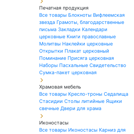
Печатная продукция
Все товары
Блокноты
Вифлеемская
звезда
Грамоты, благодарственные
письма
Закладки
Календари
церковные
Книги православные
Молитвы
Наклейки церковные
Открытки
Плакат церковный
Поминание
Присяга церковная
Наборы Пасхальные
Свидетельство
Сумка-пакет церковная
Храмовая мебель
Все товары
Кресло-троны
Седалища
Стасидии
Столы литийные
Ящики
свечные
Двери для храма
Иконостасы
Все товары
Иконостасы
Карниз для