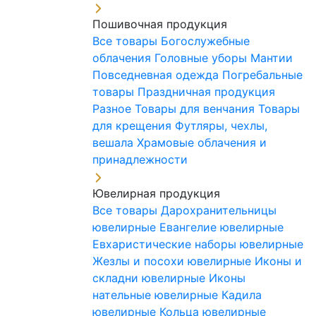
Пошивочная продукция
Все товары
Богослужебные
облачения
Головные уборы
Мантии
Повседневная одежда
Погребальные
товары
Праздничная продукция
Разное
Товары для венчания
Товары
для крещения
Футляры, чехлы,
вешала
Храмовые облачения и
принадлежности
Ювелирная продукция
Все товары
Дарохранительницы
ювелирные
Евангелие ювелирные
Евхаристические наборы ювелирные
Жезлы и посохи ювелирные
Иконы и
складни ювелирные
Иконы
нательные ювелирные
Кадила
ювелирные
Кольца ювелирные