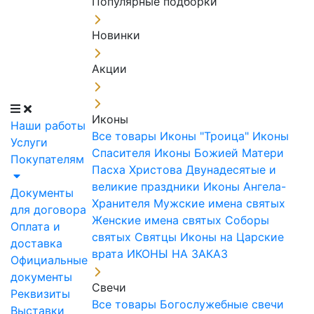
Популярные подборки
Новинки
Акции
Иконы
Наши работы
Все товары
Иконы "Троица"
Иконы
Услуги
Спасителя
Иконы Божией Матери
Покупателям
Пасха Христова
Двунадесятые и
великие праздники
Иконы Ангела-
Документы
Хранителя
Мужские имена святых
для договора
Женские имена святых
Соборы
Оплата и
святых
Святцы
Иконы на Царские
доставка
врата
ИКОНЫ НА ЗАКАЗ
Официальные
документы
Свечи
Реквизиты
Все товары
Богослужебные свечи
Выставки