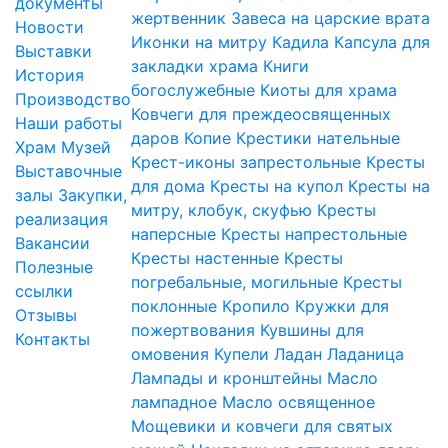
документы
жертвенник
Завеса на царские врата
Новости
Иконки на митру
Кадила
Капсула для
Выставки
закладки храма
Книги
История
богослужебные
Киоты для храма
Производство
Ковчеги для преждеосвященных
Наши работы
даров
Копие
Крестики нательные
Храм
Музей
Крест-иконы запрестольные
Кресты
Выставочные
для дома
Кресты на купол
Кресты на
залы
Закупки,
митру, клобук, скуфью
Кресты
реализация
наперсные
Кресты напрестольные
Вакансии
Кресты настенные
Кресты
Полезные
погребальные, могильные
Кресты
ссылки
поклонные
Кропило
Кружки для
Отзывы
пожертвования
Кувшины для
Контакты
омовения
Купели
Ладан
Ладаница
Лампады и кронштейны
Масло
лампадное
Масло освященное
Мощевики и ковчеги для святых