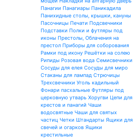
мощей
Накладки на алтарную дверь
Панагии
Панагиары
Паникадила
Панихидные столы, крышки, кануны
Пасочницы
Печати
Подсвечники
Подставки
Полки и футляры под
иконы
Престолы, Облачения на
престол
Приборы для соборования
Рамки под икону
Решётки на солею
Рипиды
Розовая вода
Семисвечники
Сосуды для елея
Сосуды для миро
Стаканы для лампад
Стрючицы
Трехсвечники
Уголь кадильный
Фонари пасхальные
Футляры под
церковную утварь
Хоругви
Цепи для
крестов и панагий
Чаши
водосвятные
Чаши для святых
частиц
Четки
Штандарты
Ящики для
свечей и огарков
Ящики
крестильные