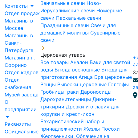
Венчальные свечи
Ново-
Контакты
Иерусалимские свечи
Номерные
Отдел продаж
свечи
Пасхальные свечи
Магазины в
Праздничные свечи
Свечи для
Москве
домашней молитвы
Сувенирные
Магазины в
свечи
Санкт-
Петербурге
Церковная утварь
Магазин в п.
+7
Все товары
Аналои
Баки для святой
Софрино
4
воды
Блюда всенощные
Блюда для
Отдел кадров
З
приготовления Агнца
Бра церковные
Отдел
Венцы
Вывески церковные
Голгофы
снабжения
za
Гробницы, раки
Дароносицы
Музей завода
Дарохранительницы
Дикирии-
О
трикирии
Древки и оглавия для
предприятии
хоругви и крест-икон
Евхаристический набор и
Реквизиты
принадлежности
Жезлы Посохи
Официальные
Жертвенники, Облачения на