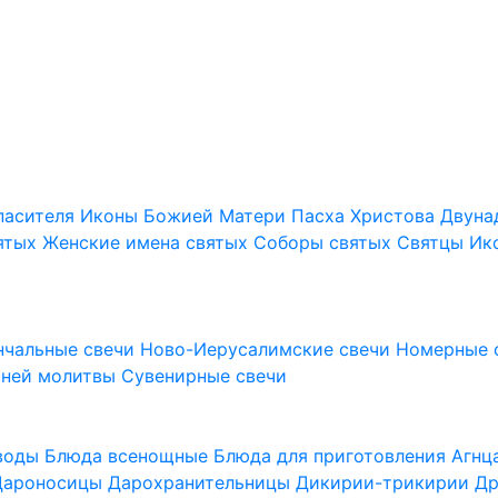
пасителя
Иконы Божией Матери
Пасха Христова
Двуна
ятых
Женские имена святых
Соборы святых
Святцы
Ик
нчальные свечи
Ново-Иерусалимские свечи
Номерные 
шней молитвы
Сувенирные свечи
 воды
Блюда всенощные
Блюда для приготовления Агн
Дароносицы
Дарохранительницы
Дикирии-трикирии
Др