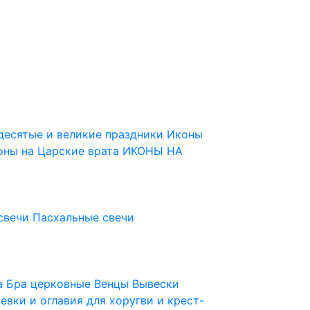
десятые и великие праздники
Иконы
оны на Царские врата
ИКОНЫ НА
свечи
Пасхальные свечи
ца
Бра церковные
Венцы
Вывески
евки и оглавия для хоругви и крест-