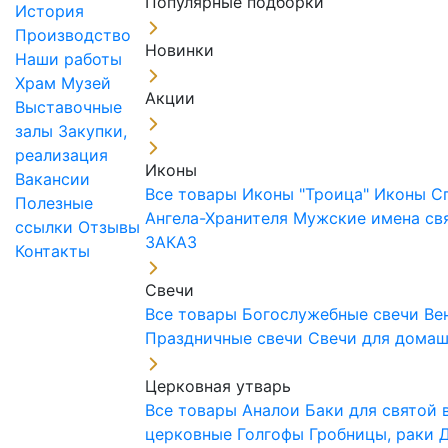
Популярные подборки
История
Производство
Новинки
Наши работы
Храм
Музей
Акции
Выставочные
залы
Закупки,
реализация
Иконы
Вакансии
Все товары
Иконы "Троица"
Иконы С
Полезные
Ангела-Хранителя
Мужские имена св
ссылки
Отзывы
ЗАКАЗ
Контакты
Свечи
Все товары
Богослужебные свечи
Ве
Праздничные свечи
Свечи для дома
Церковная утварь
Все товары
Аналои
Баки для святой
церковные
Голгофы
Гробницы, раки