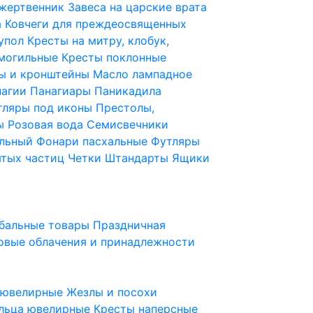
 жертвенник
Завеса на царские врата
а
Ковчеги для преждеосвященных
купол
Кресты на митру, клобук,
 могильные
Кресты поклонные
ы и кронштейны
Масло лампадное
нагии
Панагиары
Паникадила
тляры под иконы
Престолы,
ды
Розовая вода
Семисвечники
ильный
Фонари пасхальные
Футляры
ятых частиц
Четки
Штандарты
Ящики
бальные товары
Праздничная
овые облачения и принадлежности
ы ювелирные
Жезлы и посохи
льца ювелирные
Кресты наперсные