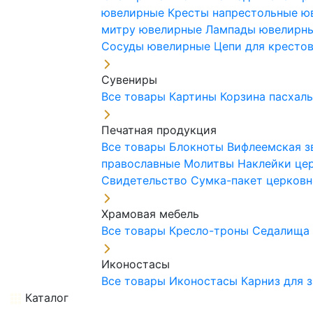
ювелирные
Кресты напрестольные 
митру ювелирные
Лампады ювелирн
Сосуды ювелирные
Цепи для кресто
Сувениры
Все товары
Картины
Корзина пасхал
Печатная продукция
Все товары
Блокноты
Вифлеемская з
православные
Молитвы
Наклейки це
Свидетельство
Сумка-пакет церковн
Храмовая мебель
Все товары
Кресло-троны
Седалищ
Иконостасы
Все товары
Иконостасы
Карниз для 
Каталог