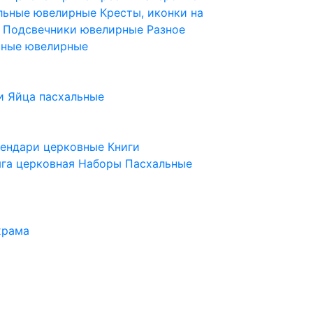
ельные ювелирные
Кресты, иконки на
е
Подсвечники ювелирные
Разное
ьные ювелирные
и
Яйца пасхальные
лендари церковные
Книги
га церковная
Наборы Пасхальные
храма