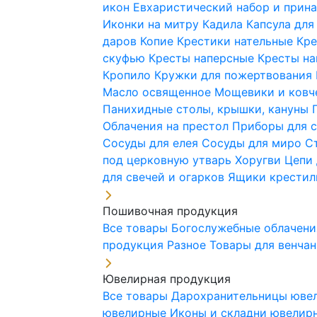
икон
Евхаристический набор и при
Иконки на митру
Кадила
Капсула для
даров
Копие
Крестики нательные
Кре
скуфью
Кресты наперсные
Кресты н
Кропило
Кружки для пожертвования
Масло освященное
Мощевики и ковч
Панихидные столы, крышки, кануны
Облачения на престол
Приборы для 
Сосуды для елея
Сосуды для миро
С
под церковную утварь
Хоругви
Цепи 
для свечей и огарков
Ящики крестил
Пошивочная продукция
Все товары
Богослужебные облачен
продукция
Разное
Товары для венча
Ювелирная продукция
Все товары
Дарохранительницы юве
ювелирные
Иконы и складни ювели