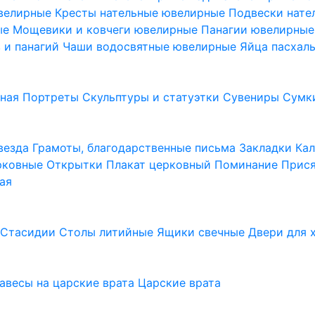
ювелирные
Кресты нательные ювелирные
Подвески нат
ые
Мощевики и ковчеги ювелирные
Панагии ювелирны
в и панагий
Чаши водосвятные ювелирные
Яйца пасхал
ьная
Портреты
Скульптуры и статуэтки
Сувениры
Сумк
везда
Грамоты, благодарственные письма
Закладки
Ка
рковные
Открытки
Плакат церковный
Поминание
Прися
ая
а
Стасидии
Столы литийные
Ящики свечные
Двери для 
завесы на царские врата
Царские врата