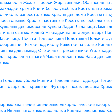
надлежности
Жезлы Посохи
Жертвенники, Облачения на
 закладки храма
Книги богослужебные
Киоты для храм
ст-иконы запрестольные
Кресты для дома
Кресты на 
апрестольные
Кресты настенные
Кресты погребальные,
Кувшины для омовения
Купели
Ладан
Ладаница
Лампад
еги для святых мощей
Накладки на алтарную дверь
Па
Пасочницы
Печати
Подсвечники
Подставки
Полки и фу
соборования
Рамки под икону
Решётки на солею
Рипи
таканы для лампад
Стрючицы
Трехсвечники
Уголь кад
для крестов и панагий
Чаши водосвятные
Чаши для св
ьные
ия
Головные уборы
Мантии
Повседневная одежда
Погре
ния
Товары для крещения
Футляры, чехлы, вешала
Храм
лирные
Евангелие ювелирные
Евхаристические набор
рные
Иконы нательные ювелирные
Кадила ювелирные
Ко