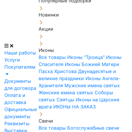
Популярные подборки
Новинки
Акции
Иконы
Наши работы
Все товары
Иконы "Троица"
Иконы
Услуги
Спасителя
Иконы Божией Матери
Покупателям
Пасха Христова
Двунадесятые и
великие праздники
Иконы Ангела-
Документы
Хранителя
Мужские имена святых
для договора
Женские имена святых
Соборы
Оплата и
святых
Святцы
Иконы на Царские
доставка
врата
ИКОНЫ НА ЗАКАЗ
Официальные
документы
Свечи
Реквизиты
Все товары
Богослужебные свечи
Выставки