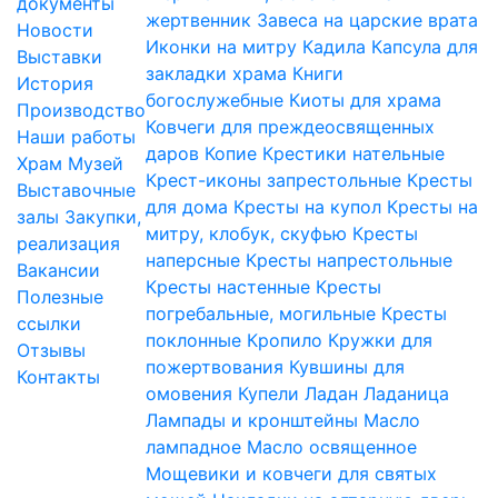
документы
жертвенник
Завеса на царские врата
Новости
Иконки на митру
Кадила
Капсула для
Выставки
закладки храма
Книги
История
богослужебные
Киоты для храма
Производство
Ковчеги для преждеосвященных
Наши работы
даров
Копие
Крестики нательные
Храм
Музей
Крест-иконы запрестольные
Кресты
Выставочные
для дома
Кресты на купол
Кресты на
залы
Закупки,
митру, клобук, скуфью
Кресты
реализация
наперсные
Кресты напрестольные
Вакансии
Кресты настенные
Кресты
Полезные
погребальные, могильные
Кресты
ссылки
поклонные
Кропило
Кружки для
Отзывы
пожертвования
Кувшины для
Контакты
омовения
Купели
Ладан
Ладаница
Лампады и кронштейны
Масло
лампадное
Масло освященное
Мощевики и ковчеги для святых