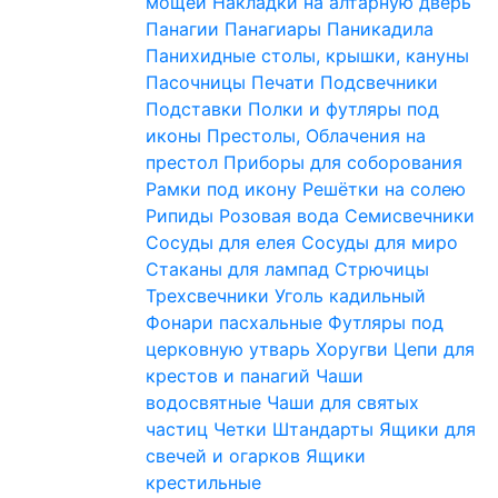
мощей
Накладки на алтарную дверь
Панагии
Панагиары
Паникадила
Панихидные столы, крышки, кануны
Пасочницы
Печати
Подсвечники
Подставки
Полки и футляры под
иконы
Престолы, Облачения на
престол
Приборы для соборования
Рамки под икону
Решётки на солею
Рипиды
Розовая вода
Семисвечники
Сосуды для елея
Сосуды для миро
Стаканы для лампад
Стрючицы
Трехсвечники
Уголь кадильный
Фонари пасхальные
Футляры под
церковную утварь
Хоругви
Цепи для
крестов и панагий
Чаши
водосвятные
Чаши для святых
частиц
Четки
Штандарты
Ящики для
свечей и огарков
Ящики
крестильные