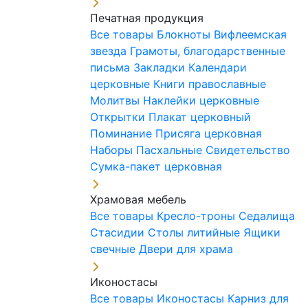
Печатная продукция
Все товары
Блокноты
Вифлеемская
звезда
Грамоты, благодарственные
письма
Закладки
Календари
церковные
Книги православные
Молитвы
Наклейки церковные
Открытки
Плакат церковный
Поминание
Присяга церковная
Наборы Пасхальные
Свидетельство
Сумка-пакет церковная
Храмовая мебель
Все товары
Кресло-троны
Седалища
Стасидии
Столы литийные
Ящики
свечные
Двери для храма
Иконостасы
Все товары
Иконостасы
Карниз для