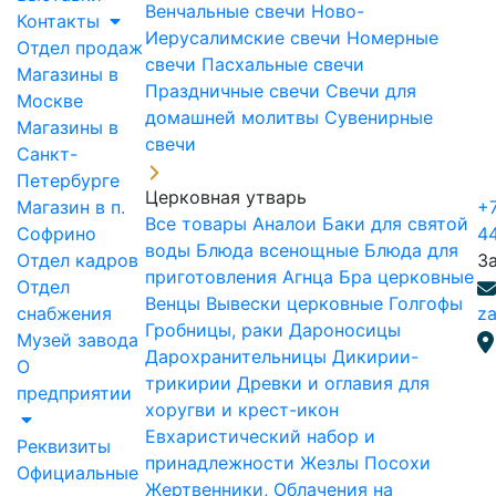
Венчальные свечи
Ново-
Контакты
Иерусалимские свечи
Номерные
Отдел продаж
свечи
Пасхальные свечи
Магазины в
Праздничные свечи
Свечи для
Москве
домашней молитвы
Сувенирные
Магазины в
свечи
Санкт-
Петербурге
Церковная утварь
Магазин в п.
+7
Все товары
Аналои
Баки для святой
Софрино
4
воды
Блюда всенощные
Блюда для
Отдел кадров
З
приготовления Агнца
Бра церковные
Отдел
Венцы
Вывески церковные
Голгофы
снабжения
za
Гробницы, раки
Дароносицы
Музей завода
Дарохранительницы
Дикирии-
О
трикирии
Древки и оглавия для
предприятии
хоругви и крест-икон
Евхаристический набор и
Реквизиты
принадлежности
Жезлы Посохи
Официальные
Жертвенники, Облачения на