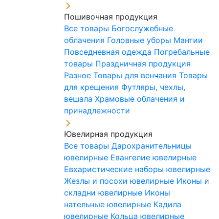
Пошивочная продукция
Все товары
Богослужебные
облачения
Головные уборы
Мантии
Повседневная одежда
Погребальные
товары
Праздничная продукция
Разное
Товары для венчания
Товары
для крещения
Футляры, чехлы,
вешала
Храмовые облачения и
принадлежности
Ювелирная продукция
Все товары
Дарохранительницы
ювелирные
Евангелие ювелирные
Евхаристические наборы ювелирные
Жезлы и посохи ювелирные
Иконы и
складни ювелирные
Иконы
нательные ювелирные
Кадила
ювелирные
Кольца ювелирные