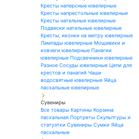
Кресты наперсные ювелирные
Кресты напрестольные ювелирные
Кресты нательные ювелирные
Подвески нательные ювелирные
Кресты, иконки на митру ювелирные
Лампады ювелирные
Мощевики и
ковчеги ювелирные
Панагии
ювелирные
Подсвечники ювелирные
Разное
Сосуды ювелирные
Цепи для
крестов и панагий
Чаши
водосвятные ювелирные
Яйца
пасхальные ювелирные
Сувениры
Все товары
Картины
Корзина
пасхальная
Портреты
Скульптуры и
статуэтки
Сувениры
Сумки
Яйца
пасхальные