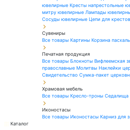
ювелирные
Кресты напрестольные 
митру ювелирные
Лампады ювелирн
Сосуды ювелирные
Цепи для кресто
Сувениры
Все товары
Картины
Корзина пасхал
Печатная продукция
Все товары
Блокноты
Вифлеемская з
православные
Молитвы
Наклейки це
Свидетельство
Сумка-пакет церковн
Храмовая мебель
Все товары
Кресло-троны
Седалищ
Иконостасы
Все товары
Иконостасы
Карниз для 
Каталог