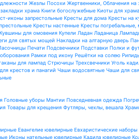
надлежности
Жезлы Посохи
Жертвенники, Облачения на
 закладки храма
Книги богослужебные
Киоты для храм
ст-иконы запрестольные
Кресты для дома
Кресты на 
апрестольные
Кресты настенные
Кресты погребальные,
Кувшины для омовения
Купели
Ладан
Ладаница
Лампад
еги для святых мощей
Накладки на алтарную дверь
Па
Пасочницы
Печати
Подсвечники
Подставки
Полки и фу
соборования
Рамки под икону
Решётки на солею
Рипи
таканы для лампад
Стрючицы
Трехсвечники
Уголь кад
для крестов и панагий
Чаши водосвятные
Чаши для св
ьные
ия
Головные уборы
Мантии
Повседневная одежда
Погре
ния
Товары для крещения
Футляры, чехлы, вешала
Храм
лирные
Евангелие ювелирные
Евхаристические набор
рные
Иконы нательные ювелирные
Кадила ювелирные
Ко