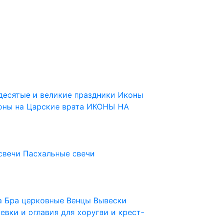
десятые и великие праздники
Иконы
оны на Царские врата
ИКОНЫ НА
свечи
Пасхальные свечи
ца
Бра церковные
Венцы
Вывески
евки и оглавия для хоругви и крест-