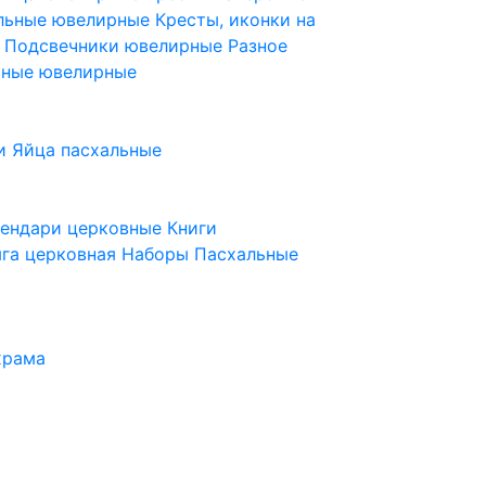
ельные ювелирные
Кресты, иконки на
е
Подсвечники ювелирные
Разное
ьные ювелирные
и
Яйца пасхальные
лендари церковные
Книги
га церковная
Наборы Пасхальные
храма