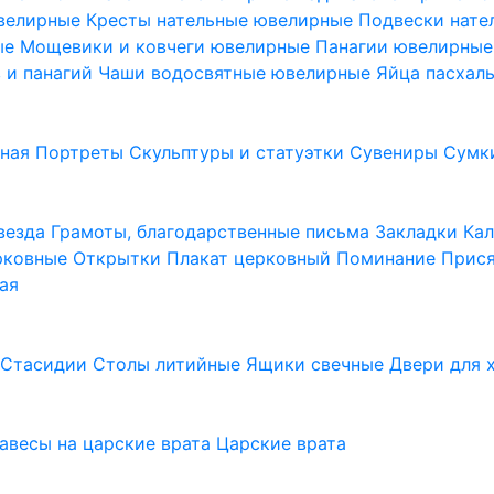
ювелирные
Кресты нательные ювелирные
Подвески нат
ые
Мощевики и ковчеги ювелирные
Панагии ювелирны
в и панагий
Чаши водосвятные ювелирные
Яйца пасхал
ьная
Портреты
Скульптуры и статуэтки
Сувениры
Сумк
везда
Грамоты, благодарственные письма
Закладки
Ка
рковные
Открытки
Плакат церковный
Поминание
Прися
ая
а
Стасидии
Столы литийные
Ящики свечные
Двери для 
завесы на царские врата
Царские врата