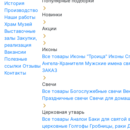
Популярные подборки
История
Производство
Новинки
Наши работы
Храм
Музей
Акции
Выставочные
залы
Закупки,
реализация
Иконы
Вакансии
Все товары
Иконы "Троица"
Иконы С
Полезные
Ангела-Хранителя
Мужские имена св
ссылки
Отзывы
ЗАКАЗ
Контакты
Свечи
Все товары
Богослужебные свечи
Ве
Праздничные свечи
Свечи для дома
Церковная утварь
Все товары
Аналои
Баки для святой
церковные
Голгофы
Гробницы, раки