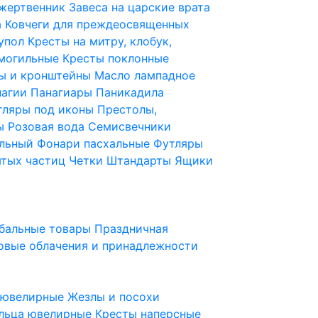
 жертвенник
Завеса на царские врата
а
Ковчеги для преждеосвященных
купол
Кресты на митру, клобук,
 могильные
Кресты поклонные
ы и кронштейны
Масло лампадное
нагии
Панагиары
Паникадила
тляры под иконы
Престолы,
ды
Розовая вода
Семисвечники
ильный
Фонари пасхальные
Футляры
ятых частиц
Четки
Штандарты
Ящики
бальные товары
Праздничная
овые облачения и принадлежности
ы ювелирные
Жезлы и посохи
льца ювелирные
Кресты наперсные