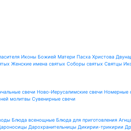
пасителя
Иконы Божией Матери
Пасха Христова
Двуна
ятых
Женские имена святых
Соборы святых
Святцы
Ик
нчальные свечи
Ново-Иерусалимские свечи
Номерные 
шней молитвы
Сувенирные свечи
 воды
Блюда всенощные
Блюда для приготовления Агн
Дароносицы
Дарохранительницы
Дикирии-трикирии
Др