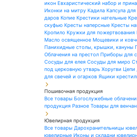
икон
Евхаристический набор и при
Иконки на митру
Кадила
Капсула для
даров
Копие
Крестики нательные
Кре
скуфью
Кресты наперсные
Кресты н
Кропило
Кружки для пожертвования
Масло освященное
Мощевики и ковч
Панихидные столы, крышки, кануны
Облачения на престол
Приборы для 
Сосуды для елея
Сосуды для миро
С
под церковную утварь
Хоругви
Цепи 
для свечей и огарков
Ящики крестил
Пошивочная продукция
Все товары
Богослужебные облачен
продукция
Разное
Товары для венча
Ювелирная продукция
Все товары
Дарохранительницы юве
ювелирные
Иконы и складни ювели