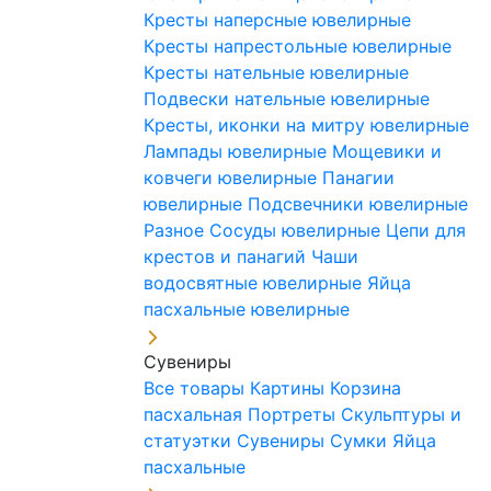
Кресты наперсные ювелирные
Кресты напрестольные ювелирные
Кресты нательные ювелирные
Подвески нательные ювелирные
Кресты, иконки на митру ювелирные
Лампады ювелирные
Мощевики и
ковчеги ювелирные
Панагии
ювелирные
Подсвечники ювелирные
Разное
Сосуды ювелирные
Цепи для
крестов и панагий
Чаши
водосвятные ювелирные
Яйца
пасхальные ювелирные
Сувениры
Все товары
Картины
Корзина
пасхальная
Портреты
Скульптуры и
статуэтки
Сувениры
Сумки
Яйца
пасхальные