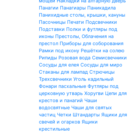
мощей
Накладки на алтарную дверь
Панагии
Панагиары
Паникадила
Панихидные столы, крышки, кануны
Пасочницы
Печати
Подсвечники
Подставки
Полки и футляры под
иконы
Престолы, Облачения на
престол
Приборы для соборования
Рамки под икону
Решётки на солею
Рипиды
Розовая вода
Семисвечники
Сосуды для елея
Сосуды для миро
Стаканы для лампад
Стрючицы
Трехсвечники
Уголь кадильный
Фонари пасхальные
Футляры под
церковную утварь
Хоругви
Цепи для
крестов и панагий
Чаши
водосвятные
Чаши для святых
частиц
Четки
Штандарты
Ящики для
свечей и огарков
Ящики
крестильные