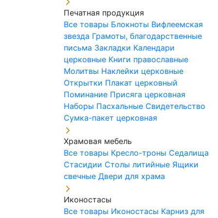
Печатная продукция
Все товары
Блокноты
Вифлеемская
звезда
Грамоты, благодарственные
письма
Закладки
Календари
церковные
Книги православные
Молитвы
Наклейки церковные
Открытки
Плакат церковный
Поминание
Присяга церковная
Наборы Пасхальные
Свидетельство
Сумка-пакет церковная
Храмовая мебель
Все товары
Кресло-троны
Седалища
Стасидии
Столы литийные
Ящики
свечные
Двери для храма
Иконостасы
Все товары
Иконостасы
Карниз для