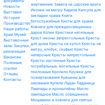
документы
жертвенник
Завеса на царские врата
Новости
Иконки на митру
Кадила
Капсула для
Выставки
закладки храма
Книги
История
богослужебные
Киоты для храма
Производство
Ковчеги для преждеосвященных
Наши работы
даров
Копие
Крестики нательные
Храм
Музей
Крест-иконы запрестольные
Кресты
Выставочные
для дома
Кресты на купол
Кресты на
залы
Закупки,
митру, клобук, скуфью
Кресты
реализация
наперсные
Кресты напрестольные
Вакансии
Кресты настенные
Кресты
Полезные
погребальные, могильные
Кресты
ссылки
поклонные
Кропило
Кружки для
Отзывы
пожертвования
Кувшины для
Контакты
омовения
Купели
Ладан
Ладаница
Лампады и кронштейны
Масло
лампадное
Масло освященное
Мощевики и ковчеги для святых