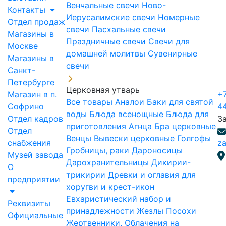
Венчальные свечи
Ново-
Контакты
Иерусалимские свечи
Номерные
Отдел продаж
свечи
Пасхальные свечи
Магазины в
Праздничные свечи
Свечи для
Москве
домашней молитвы
Сувенирные
Магазины в
свечи
Санкт-
Петербурге
Церковная утварь
Магазин в п.
+7
Все товары
Аналои
Баки для святой
Софрино
4
воды
Блюда всенощные
Блюда для
Отдел кадров
З
приготовления Агнца
Бра церковные
Отдел
Венцы
Вывески церковные
Голгофы
снабжения
za
Гробницы, раки
Дароносицы
Музей завода
Дарохранительницы
Дикирии-
О
трикирии
Древки и оглавия для
предприятии
хоругви и крест-икон
Евхаристический набор и
Реквизиты
принадлежности
Жезлы Посохи
Официальные
Жертвенники, Облачения на