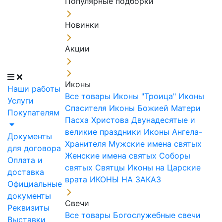
Популярные подборки
Новинки
Акции
Иконы
Наши работы
Все товары
Иконы "Троица"
Иконы
Услуги
Спасителя
Иконы Божией Матери
Покупателям
Пасха Христова
Двунадесятые и
великие праздники
Иконы Ангела-
Документы
Хранителя
Мужские имена святых
для договора
Женские имена святых
Соборы
Оплата и
святых
Святцы
Иконы на Царские
доставка
врата
ИКОНЫ НА ЗАКАЗ
Официальные
документы
Свечи
Реквизиты
Все товары
Богослужебные свечи
Выставки