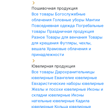
Пошивочная продукция
Все товары
Богослужебные
облачения
Головные уборы
Мантии
Повседневная одежда
Погребальные
товары
Праздничная продукция
Разное
Товары для венчания
Товары
для крещения
Футляры, чехлы,
вешала
Храмовые облачения и
принадлежности
Ювелирная продукция
Все товары
Дарохранительницы
ювелирные
Евангелие ювелирные
Евхаристические наборы ювелирные
Жезлы и посохи ювелирные
Иконы и
складни ювелирные
Иконы
нательные ювелирные
Кадила
ювелирные
Кольца ювелирные