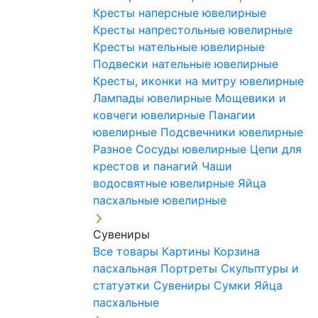
Кресты наперсные ювелирные
Кресты напрестольные ювелирные
Кресты нательные ювелирные
Подвески нательные ювелирные
Кресты, иконки на митру ювелирные
Лампады ювелирные
Мощевики и
ковчеги ювелирные
Панагии
ювелирные
Подсвечники ювелирные
Разное
Сосуды ювелирные
Цепи для
крестов и панагий
Чаши
водосвятные ювелирные
Яйца
пасхальные ювелирные
Сувениры
Все товары
Картины
Корзина
пасхальная
Портреты
Скульптуры и
статуэтки
Сувениры
Сумки
Яйца
пасхальные