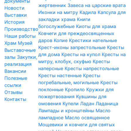
документы
жертвенник
Завеса на царские врата
Новости
Иконки на митру
Кадила
Капсула для
Выставки
закладки храма
Книги
История
богослужебные
Киоты для храма
Производство
Ковчеги для преждеосвященных
Наши работы
даров
Копие
Крестики нательные
Храм
Музей
Крест-иконы запрестольные
Кресты
Выставочные
для дома
Кресты на купол
Кресты на
залы
Закупки,
митру, клобук, скуфью
Кресты
реализация
наперсные
Кресты напрестольные
Вакансии
Кресты настенные
Кресты
Полезные
погребальные, могильные
Кресты
ссылки
поклонные
Кропило
Кружки для
Отзывы
пожертвования
Кувшины для
Контакты
омовения
Купели
Ладан
Ладаница
Лампады и кронштейны
Масло
лампадное
Масло освященное
Мощевики и ковчеги для святых