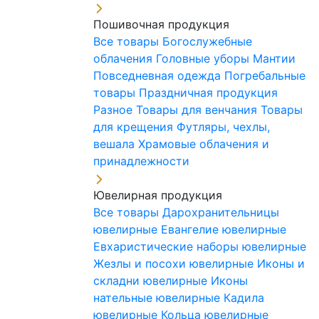
Пошивочная продукция
Все товары
Богослужебные
облачения
Головные уборы
Мантии
Повседневная одежда
Погребальные
товары
Праздничная продукция
Разное
Товары для венчания
Товары
для крещения
Футляры, чехлы,
вешала
Храмовые облачения и
принадлежности
Ювелирная продукция
Все товары
Дарохранительницы
ювелирные
Евангелие ювелирные
Евхаристические наборы ювелирные
Жезлы и посохи ювелирные
Иконы и
складни ювелирные
Иконы
нательные ювелирные
Кадила
ювелирные
Кольца ювелирные