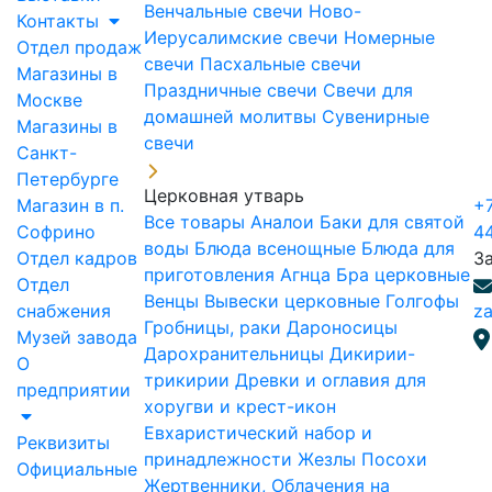
Венчальные свечи
Ново-
Контакты
Иерусалимские свечи
Номерные
Отдел продаж
свечи
Пасхальные свечи
Магазины в
Праздничные свечи
Свечи для
Москве
домашней молитвы
Сувенирные
Магазины в
свечи
Санкт-
Петербурге
Церковная утварь
Магазин в п.
+7
Все товары
Аналои
Баки для святой
Софрино
4
воды
Блюда всенощные
Блюда для
Отдел кадров
З
приготовления Агнца
Бра церковные
Отдел
Венцы
Вывески церковные
Голгофы
снабжения
za
Гробницы, раки
Дароносицы
Музей завода
Дарохранительницы
Дикирии-
О
трикирии
Древки и оглавия для
предприятии
хоругви и крест-икон
Евхаристический набор и
Реквизиты
принадлежности
Жезлы Посохи
Официальные
Жертвенники, Облачения на