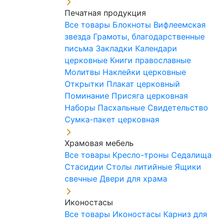
Печатная продукция
Все товары
Блокноты
Вифлеемская
звезда
Грамоты, благодарственные
письма
Закладки
Календари
церковные
Книги православные
Молитвы
Наклейки церковные
Открытки
Плакат церковный
Поминание
Присяга церковная
Наборы Пасхальные
Свидетельство
Сумка-пакет церковная
Храмовая мебель
Все товары
Кресло-троны
Седалища
Стасидии
Столы литийные
Ящики
свечные
Двери для храма
Иконостасы
Все товары
Иконостасы
Карниз для