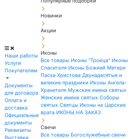
Популярные подборки
Новинки
Акции
Иконы
Наши работы
Все товары
Иконы "Троица"
Иконы
Услуги
Спасителя
Иконы Божией Матери
Покупателям
Пасха Христова
Двунадесятые и
великие праздники
Иконы Ангела-
Документы
Хранителя
Мужские имена святых
для договора
Женские имена святых
Соборы
Оплата и
святых
Святцы
Иконы на Царские
доставка
врата
ИКОНЫ НА ЗАКАЗ
Официальные
документы
Свечи
Реквизиты
Все товары
Богослужебные свечи
Выставки