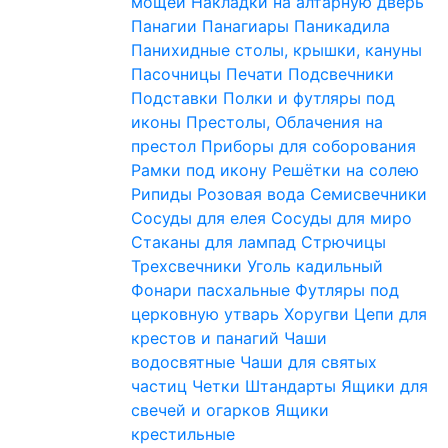
мощей
Накладки на алтарную дверь
Панагии
Панагиары
Паникадила
Панихидные столы, крышки, кануны
Пасочницы
Печати
Подсвечники
Подставки
Полки и футляры под
иконы
Престолы, Облачения на
престол
Приборы для соборования
Рамки под икону
Решётки на солею
Рипиды
Розовая вода
Семисвечники
Сосуды для елея
Сосуды для миро
Стаканы для лампад
Стрючицы
Трехсвечники
Уголь кадильный
Фонари пасхальные
Футляры под
церковную утварь
Хоругви
Цепи для
крестов и панагий
Чаши
водосвятные
Чаши для святых
частиц
Четки
Штандарты
Ящики для
свечей и огарков
Ящики
крестильные