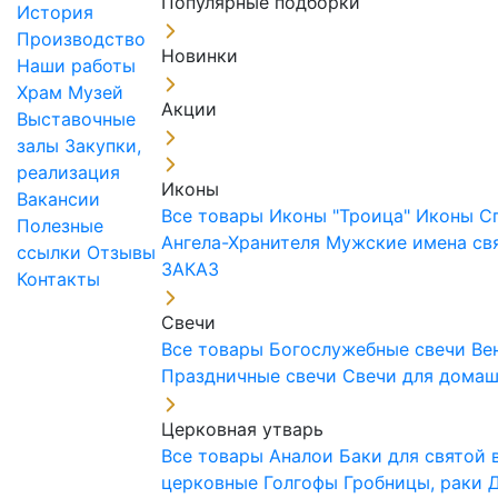
Популярные подборки
История
Производство
Новинки
Наши работы
Храм
Музей
Акции
Выставочные
залы
Закупки,
реализация
Иконы
Вакансии
Все товары
Иконы "Троица"
Иконы С
Полезные
Ангела-Хранителя
Мужские имена св
ссылки
Отзывы
ЗАКАЗ
Контакты
Свечи
Все товары
Богослужебные свечи
Ве
Праздничные свечи
Свечи для дома
Церковная утварь
Все товары
Аналои
Баки для святой
церковные
Голгофы
Гробницы, раки