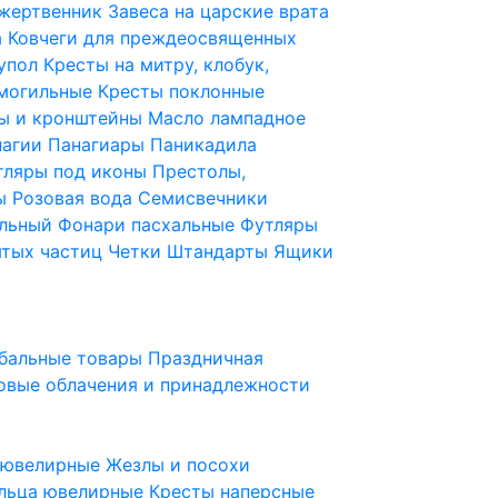
 жертвенник
Завеса на царские врата
а
Ковчеги для преждеосвященных
купол
Кресты на митру, клобук,
 могильные
Кресты поклонные
ы и кронштейны
Масло лампадное
нагии
Панагиары
Паникадила
тляры под иконы
Престолы,
ды
Розовая вода
Семисвечники
ильный
Фонари пасхальные
Футляры
ятых частиц
Четки
Штандарты
Ящики
бальные товары
Праздничная
овые облачения и принадлежности
ы ювелирные
Жезлы и посохи
льца ювелирные
Кресты наперсные