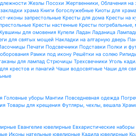
надлежности
Жезлы Посохи
Жертвенники, Облачения на
 закладки храма
Книги богослужебные
Киоты для храм
ст-иконы запрестольные
Кресты для дома
Кресты на 
апрестольные
Кресты настенные
Кресты погребальные,
Кувшины для омовения
Купели
Ладан
Ладаница
Лампад
еги для святых мощей
Накладки на алтарную дверь
Па
Пасочницы
Печати
Подсвечники
Подставки
Полки и фу
соборования
Рамки под икону
Решётки на солею
Рипи
таканы для лампад
Стрючицы
Трехсвечники
Уголь кад
для крестов и панагий
Чаши водосвятные
Чаши для св
ьные
ия
Головные уборы
Мантии
Повседневная одежда
Погре
ния
Товары для крещения
Футляры, чехлы, вешала
Храм
лирные
Евангелие ювелирные
Евхаристические набор
рные
Иконы нательные ювелирные
Кадила ювелирные
Ко