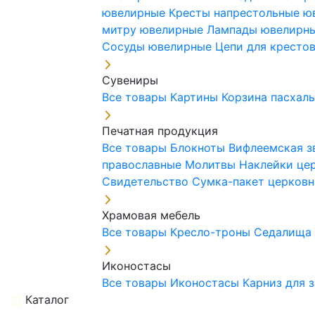
ювелирные
Кресты напрестольные 
митру ювелирные
Лампады ювелирн
Сосуды ювелирные
Цепи для кресто
Сувениры
Все товары
Картины
Корзина пасхал
Печатная продукция
Все товары
Блокноты
Вифлеемская з
православные
Молитвы
Наклейки це
Свидетельство
Сумка-пакет церковн
Храмовая мебель
Все товары
Кресло-троны
Седалищ
Иконостасы
Все товары
Иконостасы
Карниз для 
Каталог