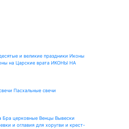
десятые и великие праздники
Иконы
оны на Царские врата
ИКОНЫ НА
свечи
Пасхальные свечи
ца
Бра церковные
Венцы
Вывески
евки и оглавия для хоругви и крест-