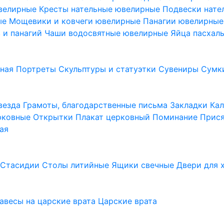
ювелирные
Кресты нательные ювелирные
Подвески нат
ые
Мощевики и ковчеги ювелирные
Панагии ювелирны
в и панагий
Чаши водосвятные ювелирные
Яйца пасхал
ьная
Портреты
Скульптуры и статуэтки
Сувениры
Сумк
везда
Грамоты, благодарственные письма
Закладки
Ка
рковные
Открытки
Плакат церковный
Поминание
Прися
ая
а
Стасидии
Столы литийные
Ящики свечные
Двери для 
завесы на царские врата
Царские врата