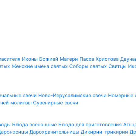
пасителя
Иконы Божией Матери
Пасха Христова
Двуна
ятых
Женские имена святых
Соборы святых
Святцы
Ик
нчальные свечи
Ново-Иерусалимские свечи
Номерные 
шней молитвы
Сувенирные свечи
 воды
Блюда всенощные
Блюда для приготовления Агн
Дароносицы
Дарохранительницы
Дикирии-трикирии
Др