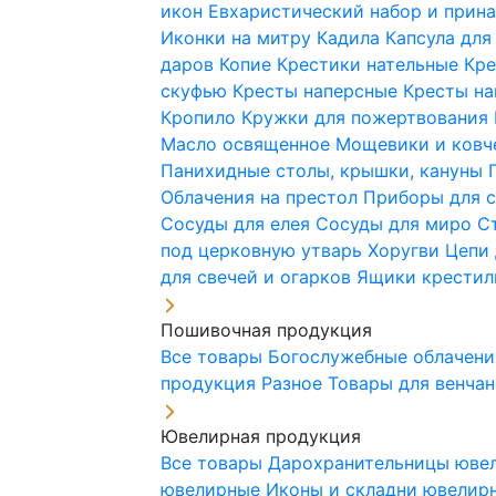
икон
Евхаристический набор и при
Иконки на митру
Кадила
Капсула для
даров
Копие
Крестики нательные
Кре
скуфью
Кресты наперсные
Кресты н
Кропило
Кружки для пожертвования
Масло освященное
Мощевики и ковч
Панихидные столы, крышки, кануны
Облачения на престол
Приборы для 
Сосуды для елея
Сосуды для миро
С
под церковную утварь
Хоругви
Цепи 
для свечей и огарков
Ящики крестил
Пошивочная продукция
Все товары
Богослужебные облачен
продукция
Разное
Товары для венча
Ювелирная продукция
Все товары
Дарохранительницы юве
ювелирные
Иконы и складни ювели