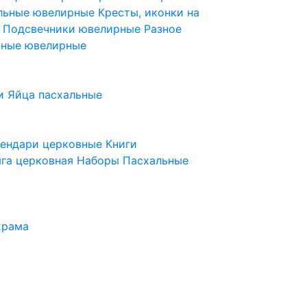
ельные ювелирные
Кресты, иконки на
е
Подсвечники ювелирные
Разное
ьные ювелирные
и
Яйца пасхальные
лендари церковные
Книги
га церковная
Наборы Пасхальные
храма