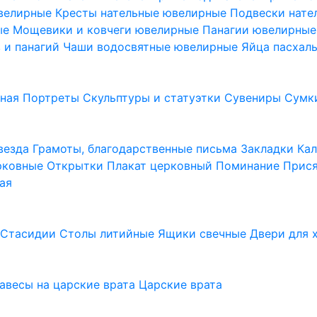
ювелирные
Кресты нательные ювелирные
Подвески нат
ые
Мощевики и ковчеги ювелирные
Панагии ювелирны
в и панагий
Чаши водосвятные ювелирные
Яйца пасхал
ьная
Портреты
Скульптуры и статуэтки
Сувениры
Сумк
везда
Грамоты, благодарственные письма
Закладки
Ка
рковные
Открытки
Плакат церковный
Поминание
Прися
ая
а
Стасидии
Столы литийные
Ящики свечные
Двери для 
завесы на царские врата
Царские врата