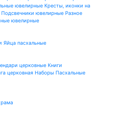
ельные ювелирные
Кресты, иконки на
е
Подсвечники ювелирные
Разное
ьные ювелирные
и
Яйца пасхальные
лендари церковные
Книги
га церковная
Наборы Пасхальные
храма