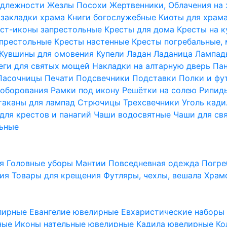
надлежности
Жезлы Посохи
Жертвенники, Облачения на
 закладки храма
Книги богослужебные
Киоты для храм
ст-иконы запрестольные
Кресты для дома
Кресты на 
апрестольные
Кресты настенные
Кресты погребальные,
Кувшины для омовения
Купели
Ладан
Ладаница
Лампад
еги для святых мощей
Накладки на алтарную дверь
Па
Пасочницы
Печати
Подсвечники
Подставки
Полки и фу
соборования
Рамки под икону
Решётки на солею
Рипи
таканы для лампад
Стрючицы
Трехсвечники
Уголь кад
для крестов и панагий
Чаши водосвятные
Чаши для св
ьные
ия
Головные уборы
Мантии
Повседневная одежда
Погре
ния
Товары для крещения
Футляры, чехлы, вешала
Храм
лирные
Евангелие ювелирные
Евхаристические набор
рные
Иконы нательные ювелирные
Кадила ювелирные
Ко