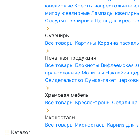
ювелирные
Кресты напрестольные 
митру ювелирные
Лампады ювелирн
Сосуды ювелирные
Цепи для кресто
Сувениры
Все товары
Картины
Корзина пасхал
Печатная продукция
Все товары
Блокноты
Вифлеемская з
православные
Молитвы
Наклейки це
Свидетельство
Сумка-пакет церковн
Храмовая мебель
Все товары
Кресло-троны
Седалищ
Иконостасы
Все товары
Иконостасы
Карниз для 
Каталог