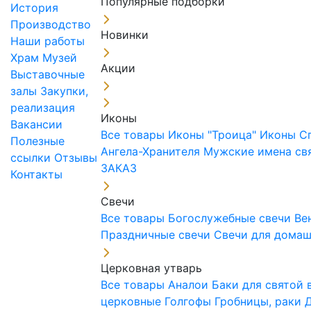
Популярные подборки
История
Производство
Новинки
Наши работы
Храм
Музей
Акции
Выставочные
залы
Закупки,
реализация
Иконы
Вакансии
Все товары
Иконы "Троица"
Иконы С
Полезные
Ангела-Хранителя
Мужские имена св
ссылки
Отзывы
ЗАКАЗ
Контакты
Свечи
Все товары
Богослужебные свечи
Ве
Праздничные свечи
Свечи для дома
Церковная утварь
Все товары
Аналои
Баки для святой
церковные
Голгофы
Гробницы, раки