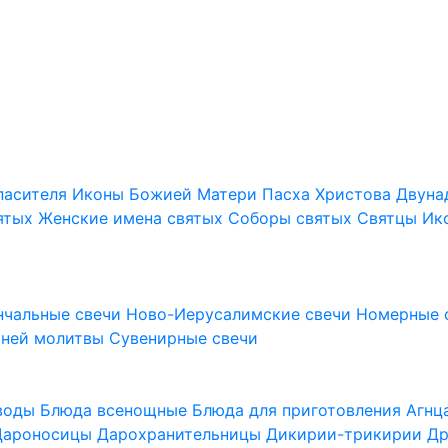
пасителя
Иконы Божией Матери
Пасха Христова
Двуна
ятых
Женские имена святых
Соборы святых
Святцы
Ик
нчальные свечи
Ново-Иерусалимские свечи
Номерные 
шней молитвы
Сувенирные свечи
 воды
Блюда всенощные
Блюда для приготовления Агн
Дароносицы
Дарохранительницы
Дикирии-трикирии
Др