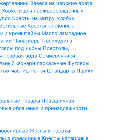
 жертвенник
Завеса на царские врата
а
Ковчеги для преждеосвященных
купол
Кресты на митру, клобук,
 могильные
Кресты поклонные
ы и кронштейны
Масло лампадное
нагии
Панагиары
Паникадила
тляры под иконы
Престолы,
ды
Розовая вода
Семисвечники
ильный
Фонари пасхальные
Футляры
ятых частиц
Четки
Штандарты
Ящики
бальные товары
Праздничная
овые облачения и принадлежности
ы ювелирные
Жезлы и посохи
льца ювелирные
Кресты наперсные