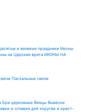
десятые и великие праздники
Иконы
оны на Царские врата
ИКОНЫ НА
свечи
Пасхальные свечи
ца
Бра церковные
Венцы
Вывески
евки и оглавия для хоругви и крест-