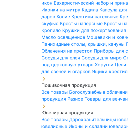
икон
Евхаристический набор и при
Иконки на митру
Кадила
Капсула для
даров
Копие
Крестики нательные
Кре
скуфью
Кресты наперсные
Кресты н
Кропило
Кружки для пожертвования
Масло освященное
Мощевики и ковч
Панихидные столы, крышки, кануны
Облачения на престол
Приборы для 
Сосуды для елея
Сосуды для миро
С
под церковную утварь
Хоругви
Цепи 
для свечей и огарков
Ящики крестил
Пошивочная продукция
Все товары
Богослужебные облачен
продукция
Разное
Товары для венча
Ювелирная продукция
Все товары
Дарохранительницы юве
ювелирные
Иконы и складни ювели