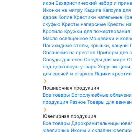
икон
Евхаристический набор и при
Иконки на митру
Кадила
Капсула для
даров
Копие
Крестики нательные
Кре
скуфью
Кресты наперсные
Кресты н
Кропило
Кружки для пожертвования
Масло освященное
Мощевики и ковч
Панихидные столы, крышки, кануны
Облачения на престол
Приборы для 
Сосуды для елея
Сосуды для миро
С
под церковную утварь
Хоругви
Цепи 
для свечей и огарков
Ящики крестил
Пошивочная продукция
Все товары
Богослужебные облачен
продукция
Разное
Товары для венча
Ювелирная продукция
Все товары
Дарохранительницы юве
ювелирные
Иконы и складни ювели