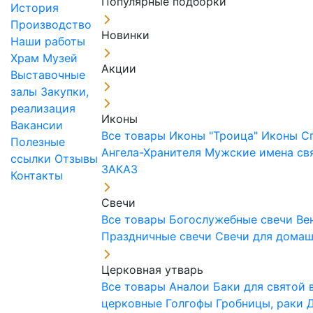
Популярные подборки
История
Производство
Новинки
Наши работы
Храм
Музей
Акции
Выставочные
залы
Закупки,
реализация
Иконы
Вакансии
Все товары
Иконы "Троица"
Иконы С
Полезные
Ангела-Хранителя
Мужские имена св
ссылки
Отзывы
ЗАКАЗ
Контакты
Свечи
Все товары
Богослужебные свечи
Ве
Праздничные свечи
Свечи для дома
Церковная утварь
Все товары
Аналои
Баки для святой
церковные
Голгофы
Гробницы, раки