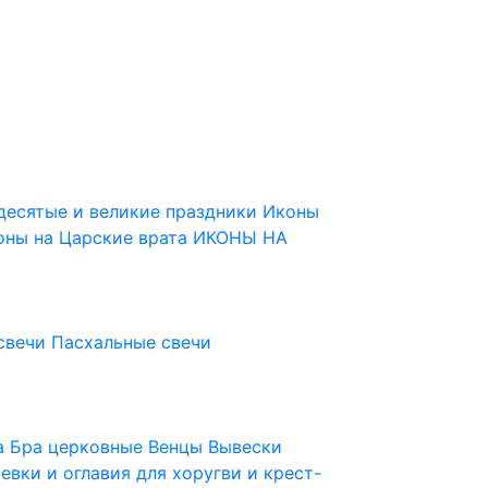
десятые и великие праздники
Иконы
оны на Царские врата
ИКОНЫ НА
свечи
Пасхальные свечи
ца
Бра церковные
Венцы
Вывески
евки и оглавия для хоругви и крест-