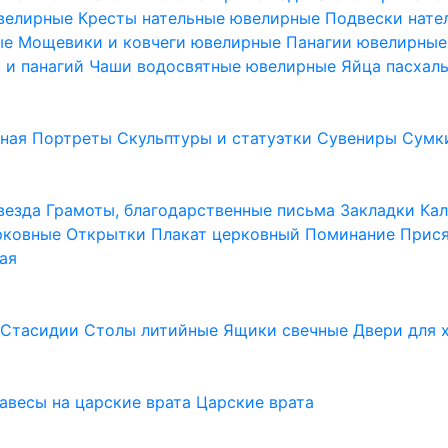
ювелирные
Кресты нательные ювелирные
Подвески нат
ые
Мощевики и ковчеги ювелирные
Панагии ювелирны
в и панагий
Чаши водосвятные ювелирные
Яйца пасхал
ьная
Портреты
Скульптуры и статуэтки
Сувениры
Сумк
везда
Грамоты, благодарственные письма
Закладки
Ка
рковные
Открытки
Плакат церковный
Поминание
Прися
ая
а
Стасидии
Столы литийные
Ящики свечные
Двери для 
завесы на царские врата
Царские врата