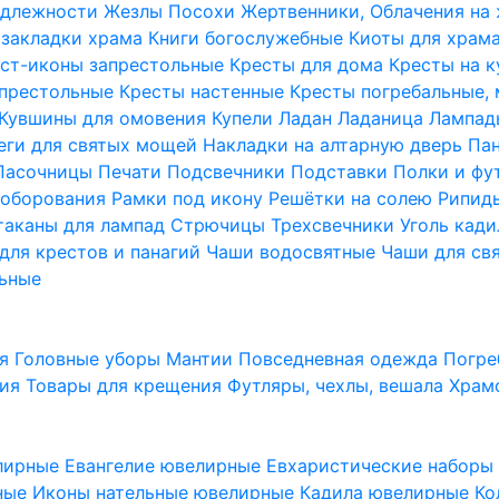
надлежности
Жезлы Посохи
Жертвенники, Облачения на
 закладки храма
Книги богослужебные
Киоты для храм
ст-иконы запрестольные
Кресты для дома
Кресты на 
апрестольные
Кресты настенные
Кресты погребальные,
Кувшины для омовения
Купели
Ладан
Ладаница
Лампад
еги для святых мощей
Накладки на алтарную дверь
Па
Пасочницы
Печати
Подсвечники
Подставки
Полки и фу
соборования
Рамки под икону
Решётки на солею
Рипи
таканы для лампад
Стрючицы
Трехсвечники
Уголь кад
для крестов и панагий
Чаши водосвятные
Чаши для св
ьные
ия
Головные уборы
Мантии
Повседневная одежда
Погре
ния
Товары для крещения
Футляры, чехлы, вешала
Храм
лирные
Евангелие ювелирные
Евхаристические набор
рные
Иконы нательные ювелирные
Кадила ювелирные
Ко