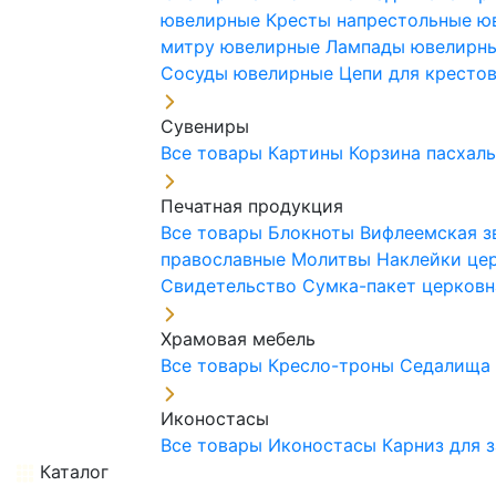
ювелирные
Кресты напрестольные 
митру ювелирные
Лампады ювелирн
Сосуды ювелирные
Цепи для кресто
Сувениры
Все товары
Картины
Корзина пасхал
Печатная продукция
Все товары
Блокноты
Вифлеемская з
православные
Молитвы
Наклейки це
Свидетельство
Сумка-пакет церковн
Храмовая мебель
Все товары
Кресло-троны
Седалищ
Иконостасы
Все товары
Иконостасы
Карниз для 
Каталог