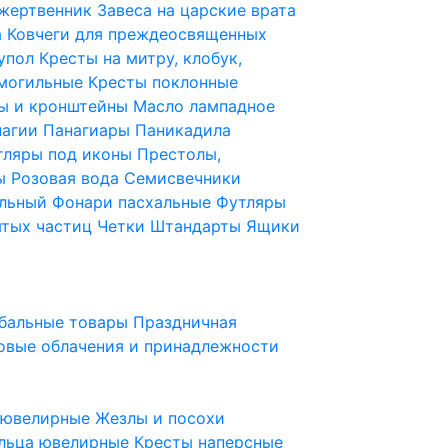
 жертвенник
Завеса на царские врата
а
Ковчеги для преждеосвященных
купол
Кресты на митру, клобук,
 могильные
Кресты поклонные
ы и кронштейны
Масло лампадное
нагии
Панагиары
Паникадила
тляры под иконы
Престолы,
ды
Розовая вода
Семисвечники
ильный
Фонари пасхальные
Футляры
ятых частиц
Четки
Штандарты
Ящики
бальные товары
Праздничная
овые облачения и принадлежности
ы ювелирные
Жезлы и посохи
льца ювелирные
Кресты наперсные