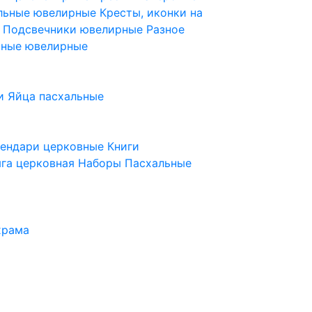
ельные ювелирные
Кресты, иконки на
е
Подсвечники ювелирные
Разное
ьные ювелирные
и
Яйца пасхальные
лендари церковные
Книги
га церковная
Наборы Пасхальные
храма