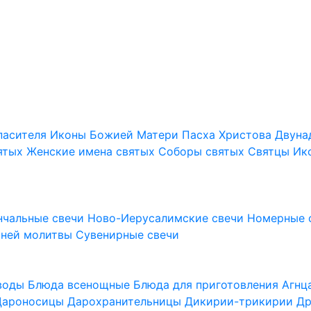
пасителя
Иконы Божией Матери
Пасха Христова
Двуна
ятых
Женские имена святых
Соборы святых
Святцы
Ик
нчальные свечи
Ново-Иерусалимские свечи
Номерные 
шней молитвы
Сувенирные свечи
 воды
Блюда всенощные
Блюда для приготовления Агн
Дароносицы
Дарохранительницы
Дикирии-трикирии
Др