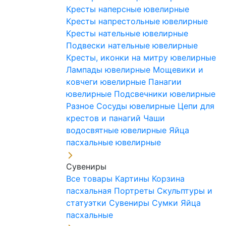
Кресты наперсные ювелирные
Кресты напрестольные ювелирные
Кресты нательные ювелирные
Подвески нательные ювелирные
Кресты, иконки на митру ювелирные
Лампады ювелирные
Мощевики и
ковчеги ювелирные
Панагии
ювелирные
Подсвечники ювелирные
Разное
Сосуды ювелирные
Цепи для
крестов и панагий
Чаши
водосвятные ювелирные
Яйца
пасхальные ювелирные
Сувениры
Все товары
Картины
Корзина
пасхальная
Портреты
Скульптуры и
статуэтки
Сувениры
Сумки
Яйца
пасхальные