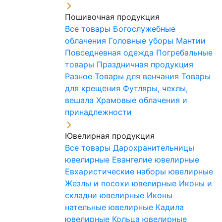
Пошивочная продукция
Все товары
Богослужебные
облачения
Головные уборы
Мантии
Повседневная одежда
Погребальные
товары
Праздничная продукция
Разное
Товары для венчания
Товары
для крещения
Футляры, чехлы,
вешала
Храмовые облачения и
принадлежности
Ювелирная продукция
Все товары
Дарохранительницы
ювелирные
Евангелие ювелирные
Евхаристические наборы ювелирные
Жезлы и посохи ювелирные
Иконы и
складни ювелирные
Иконы
нательные ювелирные
Кадила
ювелирные
Кольца ювелирные