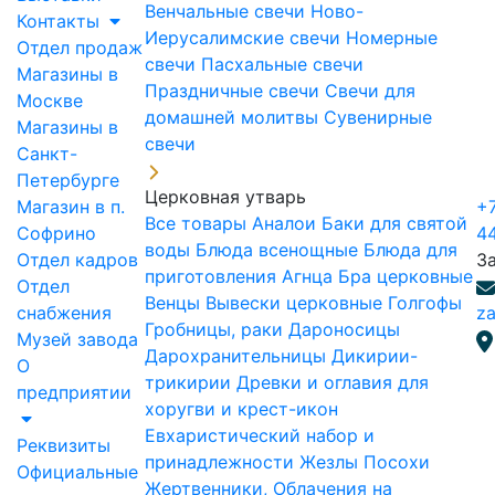
Венчальные свечи
Ново-
Контакты
Иерусалимские свечи
Номерные
Отдел продаж
свечи
Пасхальные свечи
Магазины в
Праздничные свечи
Свечи для
Москве
домашней молитвы
Сувенирные
Магазины в
свечи
Санкт-
Петербурге
Церковная утварь
Магазин в п.
+7
Все товары
Аналои
Баки для святой
Софрино
4
воды
Блюда всенощные
Блюда для
Отдел кадров
З
приготовления Агнца
Бра церковные
Отдел
Венцы
Вывески церковные
Голгофы
снабжения
za
Гробницы, раки
Дароносицы
Музей завода
Дарохранительницы
Дикирии-
О
трикирии
Древки и оглавия для
предприятии
хоругви и крест-икон
Евхаристический набор и
Реквизиты
принадлежности
Жезлы Посохи
Официальные
Жертвенники, Облачения на