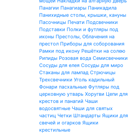
мощей
Накладки на алтарную дверь
Панагии
Панагиары
Паникадила
Панихидные столы, крышки, кануны
Пасочницы
Печати
Подсвечники
Подставки
Полки и футляры под
иконы
Престолы, Облачения на
престол
Приборы для соборования
Рамки под икону
Решётки на солею
Рипиды
Розовая вода
Семисвечники
Сосуды для елея
Сосуды для миро
Стаканы для лампад
Стрючицы
Трехсвечники
Уголь кадильный
Фонари пасхальные
Футляры под
церковную утварь
Хоругви
Цепи для
крестов и панагий
Чаши
водосвятные
Чаши для святых
частиц
Четки
Штандарты
Ящики для
свечей и огарков
Ящики
крестильные