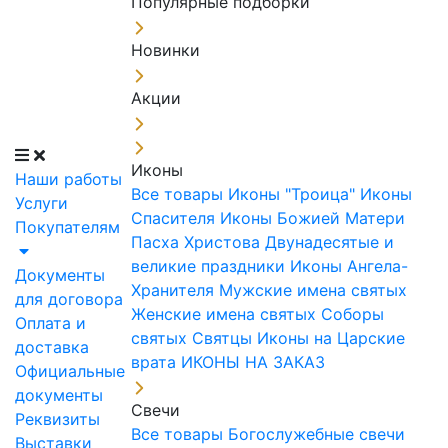
Популярные подборки
Новинки
Акции
Иконы
Наши работы
Все товары
Иконы "Троица"
Иконы
Услуги
Спасителя
Иконы Божией Матери
Покупателям
Пасха Христова
Двунадесятые и
великие праздники
Иконы Ангела-
Документы
Хранителя
Мужские имена святых
для договора
Женские имена святых
Соборы
Оплата и
святых
Святцы
Иконы на Царские
доставка
врата
ИКОНЫ НА ЗАКАЗ
Официальные
документы
Свечи
Реквизиты
Все товары
Богослужебные свечи
Выставки