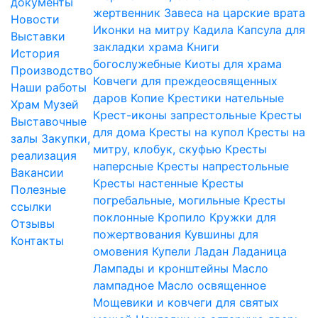
документы
жертвенник
Завеса на царские врата
Новости
Иконки на митру
Кадила
Капсула для
Выставки
закладки храма
Книги
История
богослужебные
Киоты для храма
Производство
Ковчеги для преждеосвященных
Наши работы
даров
Копие
Крестики нательные
Храм
Музей
Крест-иконы запрестольные
Кресты
Выставочные
для дома
Кресты на купол
Кресты на
залы
Закупки,
митру, клобук, скуфью
Кресты
реализация
наперсные
Кресты напрестольные
Вакансии
Кресты настенные
Кресты
Полезные
погребальные, могильные
Кресты
ссылки
поклонные
Кропило
Кружки для
Отзывы
пожертвования
Кувшины для
Контакты
омовения
Купели
Ладан
Ладаница
Лампады и кронштейны
Масло
лампадное
Масло освященное
Мощевики и ковчеги для святых