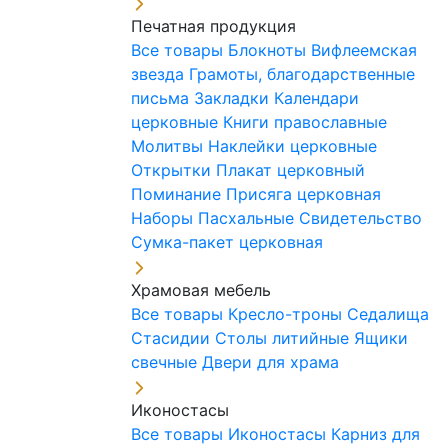
Печатная продукция
Все товары
Блокноты
Вифлеемская
звезда
Грамоты, благодарственные
письма
Закладки
Календари
церковные
Книги православные
Молитвы
Наклейки церковные
Открытки
Плакат церковный
Поминание
Присяга церковная
Наборы Пасхальные
Свидетельство
Сумка-пакет церковная
Храмовая мебель
Все товары
Кресло-троны
Седалища
Стасидии
Столы литийные
Ящики
свечные
Двери для храма
Иконостасы
Все товары
Иконостасы
Карниз для