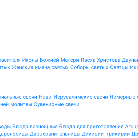
пасителя
Иконы Божией Матери
Пасха Христова
Двуна
ятых
Женские имена святых
Соборы святых
Святцы
Ик
нчальные свечи
Ново-Иерусалимские свечи
Номерные 
шней молитвы
Сувенирные свечи
 воды
Блюда всенощные
Блюда для приготовления Агн
Дароносицы
Дарохранительницы
Дикирии-трикирии
Др