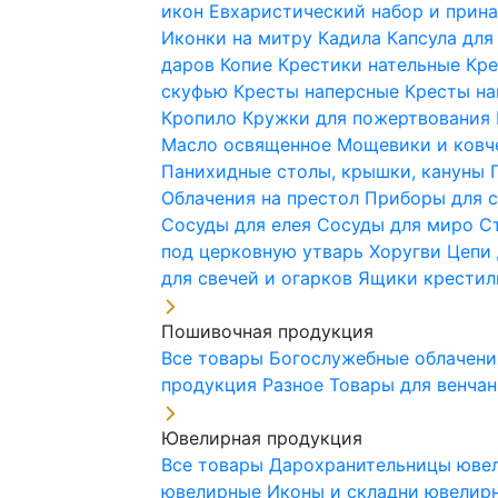
икон
Евхаристический набор и при
Иконки на митру
Кадила
Капсула для
даров
Копие
Крестики нательные
Кре
скуфью
Кресты наперсные
Кресты н
Кропило
Кружки для пожертвования
Масло освященное
Мощевики и ковч
Панихидные столы, крышки, кануны
Облачения на престол
Приборы для 
Сосуды для елея
Сосуды для миро
С
под церковную утварь
Хоругви
Цепи 
для свечей и огарков
Ящики крестил
Пошивочная продукция
Все товары
Богослужебные облачен
продукция
Разное
Товары для венча
Ювелирная продукция
Все товары
Дарохранительницы юве
ювелирные
Иконы и складни ювели