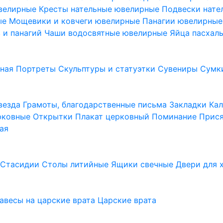
ювелирные
Кресты нательные ювелирные
Подвески нат
ые
Мощевики и ковчеги ювелирные
Панагии ювелирны
в и панагий
Чаши водосвятные ювелирные
Яйца пасхал
ьная
Портреты
Скульптуры и статуэтки
Сувениры
Сумк
везда
Грамоты, благодарственные письма
Закладки
Ка
рковные
Открытки
Плакат церковный
Поминание
Прися
ая
а
Стасидии
Столы литийные
Ящики свечные
Двери для 
завесы на царские врата
Царские врата