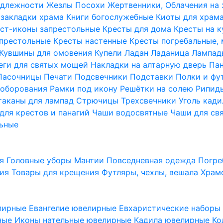
надлежности
Жезлы Посохи
Жертвенники, Облачения на
 закладки храма
Книги богослужебные
Киоты для храм
ст-иконы запрестольные
Кресты для дома
Кресты на 
апрестольные
Кресты настенные
Кресты погребальные,
Кувшины для омовения
Купели
Ладан
Ладаница
Лампад
еги для святых мощей
Накладки на алтарную дверь
Па
Пасочницы
Печати
Подсвечники
Подставки
Полки и фу
соборования
Рамки под икону
Решётки на солею
Рипи
таканы для лампад
Стрючицы
Трехсвечники
Уголь кад
для крестов и панагий
Чаши водосвятные
Чаши для св
ьные
ия
Головные уборы
Мантии
Повседневная одежда
Погре
ния
Товары для крещения
Футляры, чехлы, вешала
Храм
лирные
Евангелие ювелирные
Евхаристические набор
рные
Иконы нательные ювелирные
Кадила ювелирные
Ко