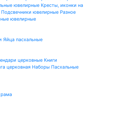
ельные ювелирные
Кресты, иконки на
е
Подсвечники ювелирные
Разное
ьные ювелирные
и
Яйца пасхальные
лендари церковные
Книги
га церковная
Наборы Пасхальные
храма