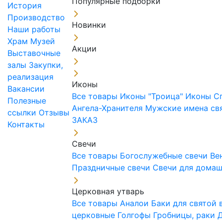
Популярные подборки
История
Производство
Новинки
Наши работы
Храм
Музей
Акции
Выставочные
залы
Закупки,
реализация
Иконы
Вакансии
Все товары
Иконы "Троица"
Иконы С
Полезные
Ангела-Хранителя
Мужские имена св
ссылки
Отзывы
ЗАКАЗ
Контакты
Свечи
Все товары
Богослужебные свечи
Ве
Праздничные свечи
Свечи для дома
Церковная утварь
Все товары
Аналои
Баки для святой
церковные
Голгофы
Гробницы, раки