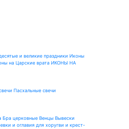
десятые и великие праздники
Иконы
оны на Царские врата
ИКОНЫ НА
свечи
Пасхальные свечи
ца
Бра церковные
Венцы
Вывески
евки и оглавия для хоругви и крест-