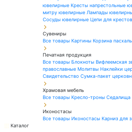
ювелирные
Кресты напрестольные 
митру ювелирные
Лампады ювелирн
Сосуды ювелирные
Цепи для кресто
Сувениры
Все товары
Картины
Корзина пасхал
Печатная продукция
Все товары
Блокноты
Вифлеемская з
православные
Молитвы
Наклейки це
Свидетельство
Сумка-пакет церковн
Храмовая мебель
Все товары
Кресло-троны
Седалищ
Иконостасы
Все товары
Иконостасы
Карниз для 
Каталог