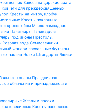
 жертвенник
Завеса на царские врата
а
Ковчеги для преждеосвященных
купол
Кресты на митру, клобук,
 могильные
Кресты поклонные
ы и кронштейны
Масло лампадное
нагии
Панагиары
Паникадила
тляры под иконы
Престолы,
ды
Розовая вода
Семисвечники
ильный
Фонари пасхальные
Футляры
ятых частиц
Четки
Штандарты
Ящики
бальные товары
Праздничная
овые облачения и принадлежности
ы ювелирные
Жезлы и посохи
льца ювелирные
Кресты наперсные