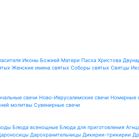
пасителя
Иконы Божией Матери
Пасха Христова
Двуна
ятых
Женские имена святых
Соборы святых
Святцы
Ик
нчальные свечи
Ново-Иерусалимские свечи
Номерные 
шней молитвы
Сувенирные свечи
 воды
Блюда всенощные
Блюда для приготовления Агн
Дароносицы
Дарохранительницы
Дикирии-трикирии
Др