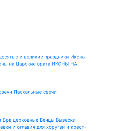
десятые и великие праздники
Иконы
оны на Царские врата
ИКОНЫ НА
свечи
Пасхальные свечи
ца
Бра церковные
Венцы
Вывески
евки и оглавия для хоругви и крест-