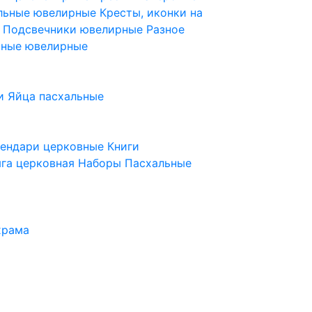
ельные ювелирные
Кресты, иконки на
е
Подсвечники ювелирные
Разное
ьные ювелирные
и
Яйца пасхальные
лендари церковные
Книги
га церковная
Наборы Пасхальные
храма