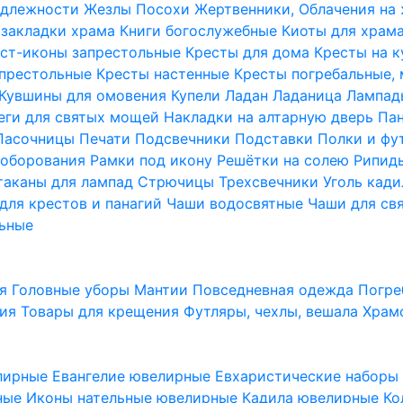
надлежности
Жезлы Посохи
Жертвенники, Облачения на
 закладки храма
Книги богослужебные
Киоты для храм
ст-иконы запрестольные
Кресты для дома
Кресты на 
апрестольные
Кресты настенные
Кресты погребальные,
Кувшины для омовения
Купели
Ладан
Ладаница
Лампад
еги для святых мощей
Накладки на алтарную дверь
Па
Пасочницы
Печати
Подсвечники
Подставки
Полки и фу
соборования
Рамки под икону
Решётки на солею
Рипи
таканы для лампад
Стрючицы
Трехсвечники
Уголь кад
для крестов и панагий
Чаши водосвятные
Чаши для св
ьные
ия
Головные уборы
Мантии
Повседневная одежда
Погре
ния
Товары для крещения
Футляры, чехлы, вешала
Храм
лирные
Евангелие ювелирные
Евхаристические набор
рные
Иконы нательные ювелирные
Кадила ювелирные
Ко