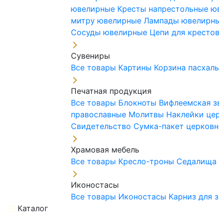
ювелирные
Кресты напрестольные 
митру ювелирные
Лампады ювелирн
Сосуды ювелирные
Цепи для кресто
Сувениры
Все товары
Картины
Корзина пасхал
Печатная продукция
Все товары
Блокноты
Вифлеемская з
православные
Молитвы
Наклейки це
Свидетельство
Сумка-пакет церковн
Храмовая мебель
Все товары
Кресло-троны
Седалищ
Иконостасы
Все товары
Иконостасы
Карниз для 
Каталог