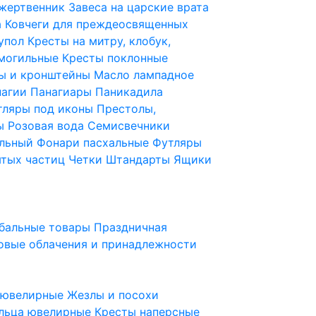
 жертвенник
Завеса на царские врата
а
Ковчеги для преждеосвященных
купол
Кресты на митру, клобук,
 могильные
Кресты поклонные
ы и кронштейны
Масло лампадное
нагии
Панагиары
Паникадила
тляры под иконы
Престолы,
ды
Розовая вода
Семисвечники
ильный
Фонари пасхальные
Футляры
ятых частиц
Четки
Штандарты
Ящики
бальные товары
Праздничная
овые облачения и принадлежности
ы ювелирные
Жезлы и посохи
льца ювелирные
Кресты наперсные