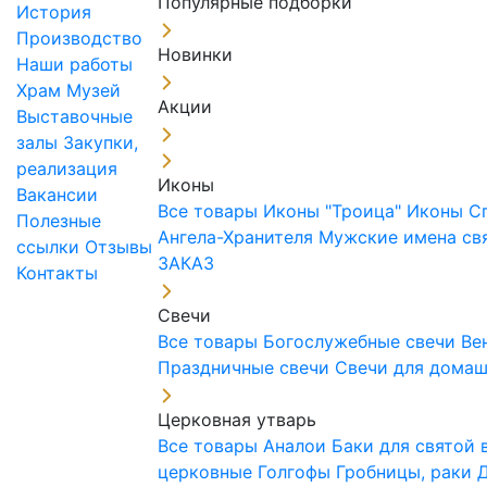
Популярные подборки
История
Производство
Новинки
Наши работы
Храм
Музей
Акции
Выставочные
залы
Закупки,
реализация
Иконы
Вакансии
Все товары
Иконы "Троица"
Иконы С
Полезные
Ангела-Хранителя
Мужские имена св
ссылки
Отзывы
ЗАКАЗ
Контакты
Свечи
Все товары
Богослужебные свечи
Ве
Праздничные свечи
Свечи для дома
Церковная утварь
Все товары
Аналои
Баки для святой
церковные
Голгофы
Гробницы, раки