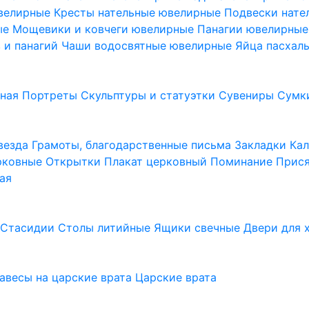
ювелирные
Кресты нательные ювелирные
Подвески нат
ые
Мощевики и ковчеги ювелирные
Панагии ювелирны
в и панагий
Чаши водосвятные ювелирные
Яйца пасхал
ьная
Портреты
Скульптуры и статуэтки
Сувениры
Сумк
везда
Грамоты, благодарственные письма
Закладки
Ка
рковные
Открытки
Плакат церковный
Поминание
Прися
ая
а
Стасидии
Столы литийные
Ящики свечные
Двери для 
завесы на царские врата
Царские врата