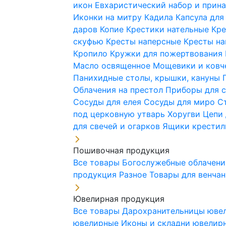
икон
Евхаристический набор и при
Иконки на митру
Кадила
Капсула для
даров
Копие
Крестики нательные
Кре
скуфью
Кресты наперсные
Кресты н
Кропило
Кружки для пожертвования
Масло освященное
Мощевики и ковч
Панихидные столы, крышки, кануны
Облачения на престол
Приборы для 
Сосуды для елея
Сосуды для миро
С
под церковную утварь
Хоругви
Цепи 
для свечей и огарков
Ящики крестил
Пошивочная продукция
Все товары
Богослужебные облачен
продукция
Разное
Товары для венча
Ювелирная продукция
Все товары
Дарохранительницы юве
ювелирные
Иконы и складни ювели