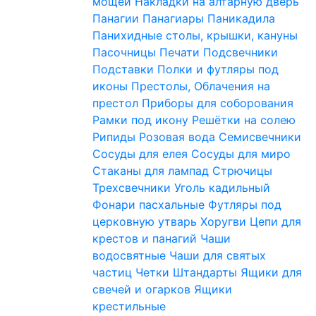
мощей
Накладки на алтарную дверь
Панагии
Панагиары
Паникадила
Панихидные столы, крышки, кануны
Пасочницы
Печати
Подсвечники
Подставки
Полки и футляры под
иконы
Престолы, Облачения на
престол
Приборы для соборования
Рамки под икону
Решётки на солею
Рипиды
Розовая вода
Семисвечники
Сосуды для елея
Сосуды для миро
Стаканы для лампад
Стрючицы
Трехсвечники
Уголь кадильный
Фонари пасхальные
Футляры под
церковную утварь
Хоругви
Цепи для
крестов и панагий
Чаши
водосвятные
Чаши для святых
частиц
Четки
Штандарты
Ящики для
свечей и огарков
Ящики
крестильные