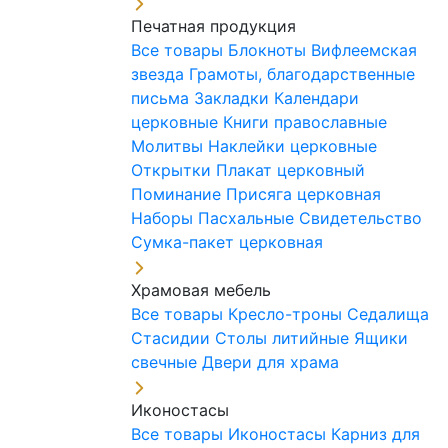
Печатная продукция
Все товары
Блокноты
Вифлеемская
звезда
Грамоты, благодарственные
письма
Закладки
Календари
церковные
Книги православные
Молитвы
Наклейки церковные
Открытки
Плакат церковный
Поминание
Присяга церковная
Наборы Пасхальные
Свидетельство
Сумка-пакет церковная
Храмовая мебель
Все товары
Кресло-троны
Седалища
Стасидии
Столы литийные
Ящики
свечные
Двери для храма
Иконостасы
Все товары
Иконостасы
Карниз для