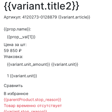
{{variant.title2}}
Артикул:
4120273-0128879
{{variant.article}}
{{prop.name}}:
{{prop__val[1]}}
Цена за
шт:
59 850 ₽
Упаковка:
{{variant.unit_amount}} {{variant.unit}}
1 {{variant.unit}}
Сравнить
В избранное
{{parentProduct.stop_reason}}
Товар временно отсутствует
{{variant.stop_reason}}