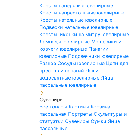
Кресты наперсные ювелирные
Кресты напрестольные ювелирные
Кресты нательные ювелирные
Подвески нательные ювелирные
Кресты, иконки на митру ювелирные
Лампады ювелирные
Мощевики и
ковчеги ювелирные
Панагии
ювелирные
Подсвечники ювелирные
Разное
Сосуды ювелирные
Цепи для
крестов и панагий
Чаши
водосвятные ювелирные
Яйца
пасхальные ювелирные
Сувениры
Все товары
Картины
Корзина
пасхальная
Портреты
Скульптуры и
статуэтки
Сувениры
Сумки
Яйца
пасхальные