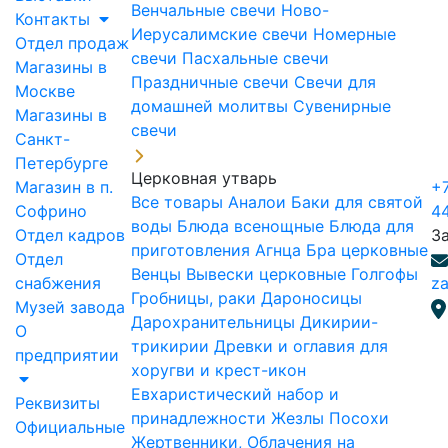
Венчальные свечи
Ново-
Контакты
Иерусалимские свечи
Номерные
Отдел продаж
свечи
Пасхальные свечи
Магазины в
Праздничные свечи
Свечи для
Москве
домашней молитвы
Сувенирные
Магазины в
свечи
Санкт-
Петербурге
Церковная утварь
Магазин в п.
+7
Все товары
Аналои
Баки для святой
Софрино
4
воды
Блюда всенощные
Блюда для
Отдел кадров
З
приготовления Агнца
Бра церковные
Отдел
Венцы
Вывески церковные
Голгофы
снабжения
za
Гробницы, раки
Дароносицы
Музей завода
Дарохранительницы
Дикирии-
О
трикирии
Древки и оглавия для
предприятии
хоругви и крест-икон
Евхаристический набор и
Реквизиты
принадлежности
Жезлы Посохи
Официальные
Жертвенники, Облачения на