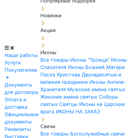
Популярные подборки
Новинки
Акции
Иконы
Наши работы
Все товары
Иконы "Троица"
Иконы
Услуги
Спасителя
Иконы Божией Матери
Покупателям
Пасха Христова
Двунадесятые и
великие праздники
Иконы Ангела-
Документы
Хранителя
Мужские имена святых
для договора
Женские имена святых
Соборы
Оплата и
святых
Святцы
Иконы на Царские
доставка
врата
ИКОНЫ НА ЗАКАЗ
Официальные
документы
Свечи
Реквизиты
Все товары
Богослужебные свечи
Выставки