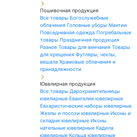
Пошивочная продукция
Все товары
Богослужебные
облачения
Головные уборы
Мантии
Повседневная одежда
Погребальные
товары
Праздничная продукция
Разное
Товары для венчания
Товары
для крещения
Футляры, чехлы,
вешала
Храмовые облачения и
принадлежности
Ювелирная продукция
Все товары
Дарохранительницы
ювелирные
Евангелие ювелирные
Евхаристические наборы ювелирные
Жезлы и посохи ювелирные
Иконы и
складни ювелирные
Иконы
нательные ювелирные
Кадила
ювелирные
Кольца ювелирные