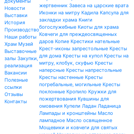
документы
жертвенник
Завеса на царские врата
Новости
Иконки на митру
Кадила
Капсула для
Выставки
закладки храма
Книги
История
богослужебные
Киоты для храма
Производство
Ковчеги для преждеосвященных
Наши работы
даров
Копие
Крестики нательные
Храм
Музей
Крест-иконы запрестольные
Кресты
Выставочные
для дома
Кресты на купол
Кресты на
залы
Закупки,
митру, клобук, скуфью
Кресты
реализация
наперсные
Кресты напрестольные
Вакансии
Кресты настенные
Кресты
Полезные
погребальные, могильные
Кресты
ссылки
поклонные
Кропило
Кружки для
Отзывы
пожертвования
Кувшины для
Контакты
омовения
Купели
Ладан
Ладаница
Лампады и кронштейны
Масло
лампадное
Масло освященное
Мощевики и ковчеги для святых