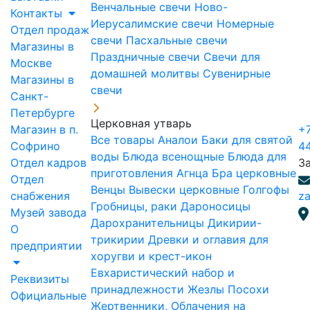
Венчальные свечи
Ново-
Контакты
Иерусалимские свечи
Номерные
Отдел продаж
свечи
Пасхальные свечи
Магазины в
Праздничные свечи
Свечи для
Москве
домашней молитвы
Сувенирные
Магазины в
свечи
Санкт-
Петербурге
Церковная утварь
Магазин в п.
+7
Все товары
Аналои
Баки для святой
Софрино
4
воды
Блюда всенощные
Блюда для
Отдел кадров
З
приготовления Агнца
Бра церковные
Отдел
Венцы
Вывески церковные
Голгофы
снабжения
za
Гробницы, раки
Дароносицы
Музей завода
Дарохранительницы
Дикирии-
О
трикирии
Древки и оглавия для
предприятии
хоругви и крест-икон
Евхаристический набор и
Реквизиты
принадлежности
Жезлы Посохи
Официальные
Жертвенники, Облачения на