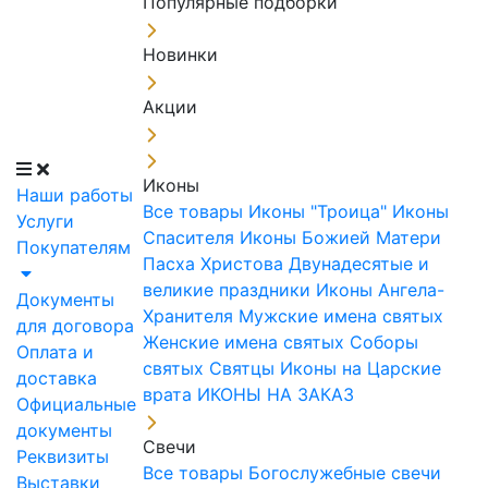
Популярные подборки
Новинки
Акции
Иконы
Наши работы
Все товары
Иконы "Троица"
Иконы
Услуги
Спасителя
Иконы Божией Матери
Покупателям
Пасха Христова
Двунадесятые и
великие праздники
Иконы Ангела-
Документы
Хранителя
Мужские имена святых
для договора
Женские имена святых
Соборы
Оплата и
святых
Святцы
Иконы на Царские
доставка
врата
ИКОНЫ НА ЗАКАЗ
Официальные
документы
Свечи
Реквизиты
Все товары
Богослужебные свечи
Выставки