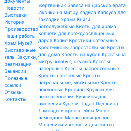
документы
жертвенник
Завеса на царские врата
Новости
Иконки на митру
Кадила
Капсула для
Выставки
закладки храма
Книги
История
богослужебные
Киоты для храма
Производство
Ковчеги для преждеосвященных
Наши работы
даров
Копие
Крестики нательные
Храм
Музей
Крест-иконы запрестольные
Кресты
Выставочные
для дома
Кресты на купол
Кресты на
залы
Закупки,
митру, клобук, скуфью
Кресты
реализация
наперсные
Кресты напрестольные
Вакансии
Кресты настенные
Кресты
Полезные
погребальные, могильные
Кресты
ссылки
поклонные
Кропило
Кружки для
Отзывы
пожертвования
Кувшины для
Контакты
омовения
Купели
Ладан
Ладаница
Лампады и кронштейны
Масло
лампадное
Масло освященное
Мощевики и ковчеги для святых