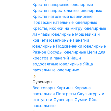
Кресты наперсные ювелирные
Кресты напрестольные ювелирные
Кресты нательные ювелирные
Подвески нательные ювелирные
Кресты, иконки на митру ювелирные
Лампады ювелирные
Мощевики и
ковчеги ювелирные
Панагии
ювелирные
Подсвечники ювелирные
Разное
Сосуды ювелирные
Цепи для
крестов и панагий
Чаши
водосвятные ювелирные
Яйца
пасхальные ювелирные
Сувениры
Все товары
Картины
Корзина
пасхальная
Портреты
Скульптуры и
статуэтки
Сувениры
Сумки
Яйца
пасхальные