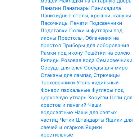
мощей
Накладки на алтарную дверь
Панагии
Панагиары
Паникадила
Панихидные столы, крышки, кануны
Пасочницы
Печати
Подсвечники
Подставки
Полки и футляры под
иконы
Престолы, Облачения на
престол
Приборы для соборования
Рамки под икону
Решётки на солею
Рипиды
Розовая вода
Семисвечники
Сосуды для елея
Сосуды для миро
Стаканы для лампад
Стрючицы
Трехсвечники
Уголь кадильный
Фонари пасхальные
Футляры под
церковную утварь
Хоругви
Цепи для
крестов и панагий
Чаши
водосвятные
Чаши для святых
частиц
Четки
Штандарты
Ящики для
свечей и огарков
Ящики
крестильные