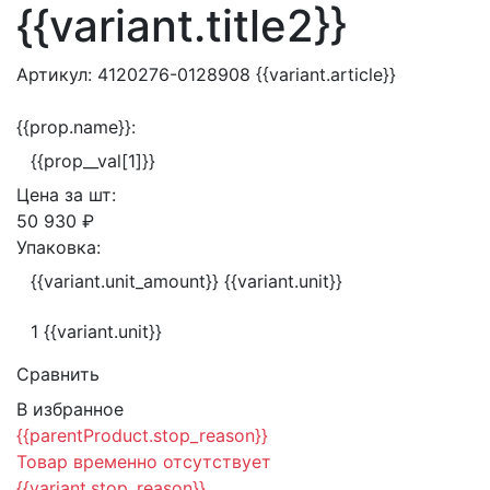
{{variant.title2}}
Артикул:
4120276-0128908
{{variant.article}}
{{prop.name}}:
{{prop__val[1]}}
Цена за
шт:
50 930 ₽
Упаковка:
{{variant.unit_amount}} {{variant.unit}}
1 {{variant.unit}}
Сравнить
В избранное
{{parentProduct.stop_reason}}
Товар временно отсутствует
{{variant.stop_reason}}