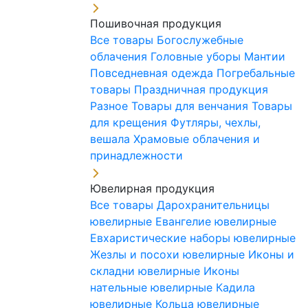
Пошивочная продукция
Все товары
Богослужебные
облачения
Головные уборы
Мантии
Повседневная одежда
Погребальные
товары
Праздничная продукция
Разное
Товары для венчания
Товары
для крещения
Футляры, чехлы,
вешала
Храмовые облачения и
принадлежности
Ювелирная продукция
Все товары
Дарохранительницы
ювелирные
Евангелие ювелирные
Евхаристические наборы ювелирные
Жезлы и посохи ювелирные
Иконы и
складни ювелирные
Иконы
нательные ювелирные
Кадила
ювелирные
Кольца ювелирные