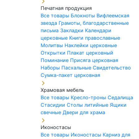
Печатная продукция
Все товары
Блокноты
Вифлеемская
звезда
Грамоты, благодарственные
письма
Закладки
Календари
церковные
Книги православные
Молитвы
Наклейки церковные
Открытки
Плакат церковный
Поминание
Присяга церковная
Наборы Пасхальные
Свидетельство
Сумка-пакет церковная
Храмовая мебель
Все товары
Кресло-троны
Седалища
Стасидии
Столы литийные
Ящики
свечные
Двери для храма
Иконостасы
Все товары
Иконостасы
Карниз для