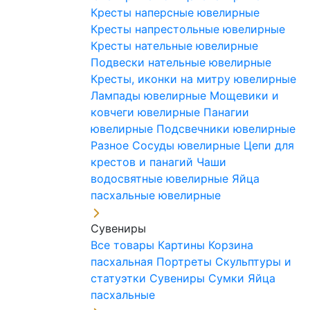
Кресты наперсные ювелирные
Кресты напрестольные ювелирные
Кресты нательные ювелирные
Подвески нательные ювелирные
Кресты, иконки на митру ювелирные
Лампады ювелирные
Мощевики и
ковчеги ювелирные
Панагии
ювелирные
Подсвечники ювелирные
Разное
Сосуды ювелирные
Цепи для
крестов и панагий
Чаши
водосвятные ювелирные
Яйца
пасхальные ювелирные
Сувениры
Все товары
Картины
Корзина
пасхальная
Портреты
Скульптуры и
статуэтки
Сувениры
Сумки
Яйца
пасхальные