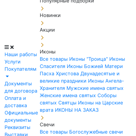
Популярные подборки
Новинки
Акции
Иконы
Наши работы
Все товары
Иконы "Троица"
Иконы
Услуги
Спасителя
Иконы Божией Матери
Покупателям
Пасха Христова
Двунадесятые и
великие праздники
Иконы Ангела-
Документы
Хранителя
Мужские имена святых
для договора
Женские имена святых
Соборы
Оплата и
святых
Святцы
Иконы на Царские
доставка
врата
ИКОНЫ НА ЗАКАЗ
Официальные
документы
Свечи
Реквизиты
Все товары
Богослужебные свечи
Выставки