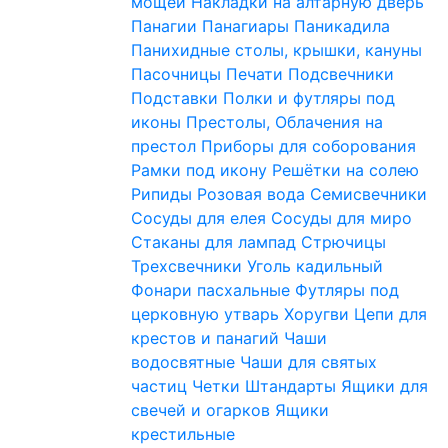
мощей
Накладки на алтарную дверь
Панагии
Панагиары
Паникадила
Панихидные столы, крышки, кануны
Пасочницы
Печати
Подсвечники
Подставки
Полки и футляры под
иконы
Престолы, Облачения на
престол
Приборы для соборования
Рамки под икону
Решётки на солею
Рипиды
Розовая вода
Семисвечники
Сосуды для елея
Сосуды для миро
Стаканы для лампад
Стрючицы
Трехсвечники
Уголь кадильный
Фонари пасхальные
Футляры под
церковную утварь
Хоругви
Цепи для
крестов и панагий
Чаши
водосвятные
Чаши для святых
частиц
Четки
Штандарты
Ящики для
свечей и огарков
Ящики
крестильные