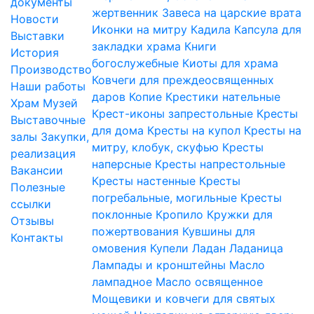
документы
жертвенник
Завеса на царские врата
Новости
Иконки на митру
Кадила
Капсула для
Выставки
закладки храма
Книги
История
богослужебные
Киоты для храма
Производство
Ковчеги для преждеосвященных
Наши работы
даров
Копие
Крестики нательные
Храм
Музей
Крест-иконы запрестольные
Кресты
Выставочные
для дома
Кресты на купол
Кресты на
залы
Закупки,
митру, клобук, скуфью
Кресты
реализация
наперсные
Кресты напрестольные
Вакансии
Кресты настенные
Кресты
Полезные
погребальные, могильные
Кресты
ссылки
поклонные
Кропило
Кружки для
Отзывы
пожертвования
Кувшины для
Контакты
омовения
Купели
Ладан
Ладаница
Лампады и кронштейны
Масло
лампадное
Масло освященное
Мощевики и ковчеги для святых