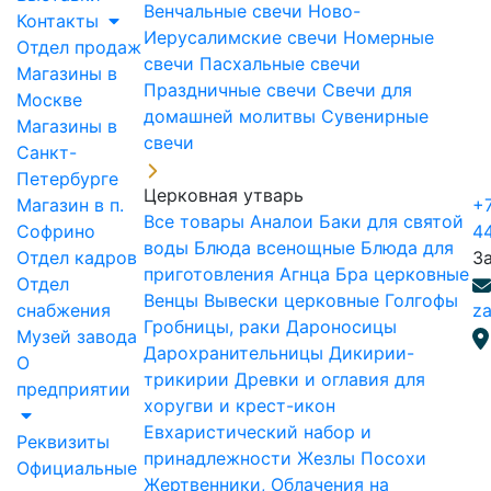
Венчальные свечи
Ново-
Контакты
Иерусалимские свечи
Номерные
Отдел продаж
свечи
Пасхальные свечи
Магазины в
Праздничные свечи
Свечи для
Москве
домашней молитвы
Сувенирные
Магазины в
свечи
Санкт-
Петербурге
Церковная утварь
Магазин в п.
+7
Все товары
Аналои
Баки для святой
Софрино
4
воды
Блюда всенощные
Блюда для
Отдел кадров
З
приготовления Агнца
Бра церковные
Отдел
Венцы
Вывески церковные
Голгофы
снабжения
za
Гробницы, раки
Дароносицы
Музей завода
Дарохранительницы
Дикирии-
О
трикирии
Древки и оглавия для
предприятии
хоругви и крест-икон
Евхаристический набор и
Реквизиты
принадлежности
Жезлы Посохи
Официальные
Жертвенники, Облачения на