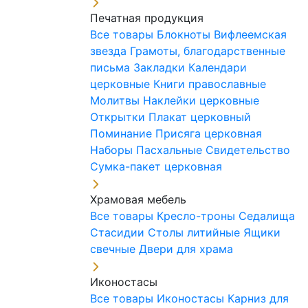
Печатная продукция
Все товары
Блокноты
Вифлеемская
звезда
Грамоты, благодарственные
письма
Закладки
Календари
церковные
Книги православные
Молитвы
Наклейки церковные
Открытки
Плакат церковный
Поминание
Присяга церковная
Наборы Пасхальные
Свидетельство
Сумка-пакет церковная
Храмовая мебель
Все товары
Кресло-троны
Седалища
Стасидии
Столы литийные
Ящики
свечные
Двери для храма
Иконостасы
Все товары
Иконостасы
Карниз для