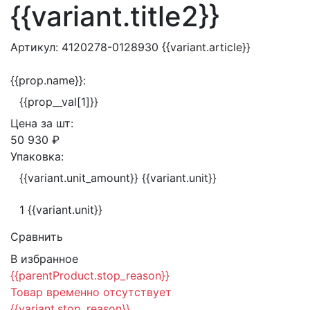
{{variant.title2}}
Артикул:
4120278-0128930
{{variant.article}}
{{prop.name}}:
{{prop__val[1]}}
Цена за
шт:
50 930 ₽
Упаковка:
{{variant.unit_amount}} {{variant.unit}}
1 {{variant.unit}}
Сравнить
В избранное
{{parentProduct.stop_reason}}
Товар временно отсутствует
{{variant.stop_reason}}