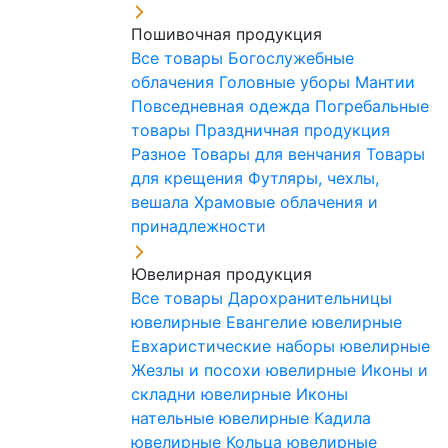
Пошивочная продукция
Все товары
Богослужебные
облачения
Головные уборы
Мантии
Повседневная одежда
Погребальные
товары
Праздничная продукция
Разное
Товары для венчания
Товары
для крещения
Футляры, чехлы,
вешала
Храмовые облачения и
принадлежности
Ювелирная продукция
Все товары
Дарохранительницы
ювелирные
Евангелие ювелирные
Евхаристические наборы ювелирные
Жезлы и посохи ювелирные
Иконы и
складни ювелирные
Иконы
нательные ювелирные
Кадила
ювелирные
Кольца ювелирные