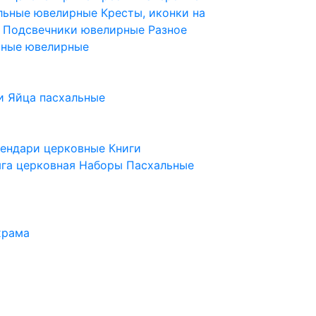
ельные ювелирные
Кресты, иконки на
е
Подсвечники ювелирные
Разное
ьные ювелирные
и
Яйца пасхальные
лендари церковные
Книги
га церковная
Наборы Пасхальные
храма