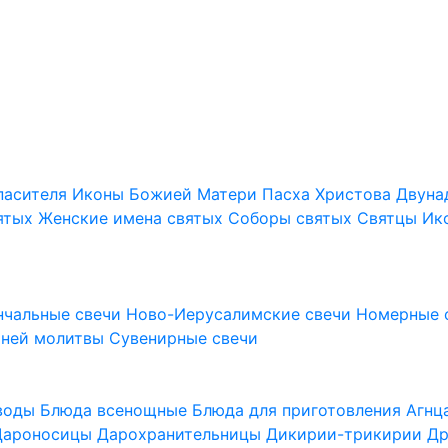
пасителя
Иконы Божией Матери
Пасха Христова
Двуна
ятых
Женские имена святых
Соборы святых
Святцы
Ик
нчальные свечи
Ново-Иерусалимские свечи
Номерные 
шней молитвы
Сувенирные свечи
 воды
Блюда всенощные
Блюда для приготовления Агн
Дароносицы
Дарохранительницы
Дикирии-трикирии
Др