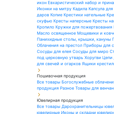
икон
Евхаристический набор и при
Иконки на митру
Кадила
Капсула для
даров
Копие
Крестики нательные
Кре
скуфью
Кресты наперсные
Кресты н
Кропило
Кружки для пожертвования
Масло освященное
Мощевики и ковч
Панихидные столы, крышки, кануны
Облачения на престол
Приборы для 
Сосуды для елея
Сосуды для миро
С
под церковную утварь
Хоругви
Цепи 
для свечей и огарков
Ящики крестил
Пошивочная продукция
Все товары
Богослужебные облачен
продукция
Разное
Товары для венча
Ювелирная продукция
Все товары
Дарохранительницы юве
ювелирные
Иконы и складни ювели