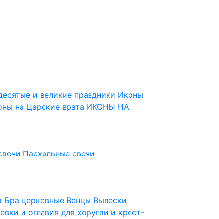
десятые и великие праздники
Иконы
оны на Царские врата
ИКОНЫ НА
свечи
Пасхальные свечи
ца
Бра церковные
Венцы
Вывески
евки и оглавия для хоругви и крест-