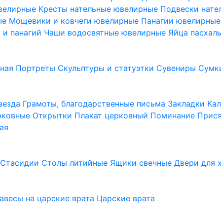
ювелирные
Кресты нательные ювелирные
Подвески нат
ые
Мощевики и ковчеги ювелирные
Панагии ювелирны
в и панагий
Чаши водосвятные ювелирные
Яйца пасхал
ьная
Портреты
Скульптуры и статуэтки
Сувениры
Сумк
везда
Грамоты, благодарственные письма
Закладки
Ка
рковные
Открытки
Плакат церковный
Поминание
Прися
ая
а
Стасидии
Столы литийные
Ящики свечные
Двери для 
завесы на царские врата
Царские врата