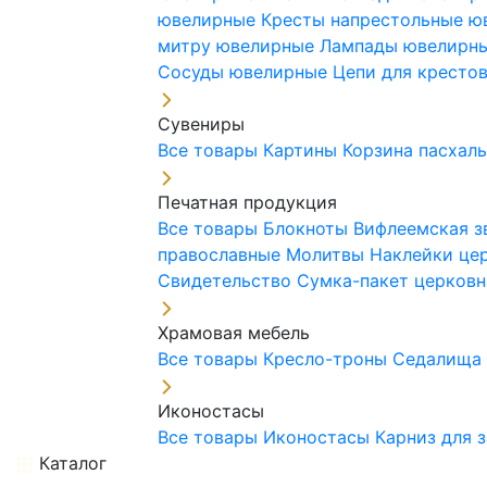
ювелирные
Кресты напрестольные 
митру ювелирные
Лампады ювелирн
Сосуды ювелирные
Цепи для кресто
Сувениры
Все товары
Картины
Корзина пасхал
Печатная продукция
Все товары
Блокноты
Вифлеемская з
православные
Молитвы
Наклейки це
Свидетельство
Сумка-пакет церковн
Храмовая мебель
Все товары
Кресло-троны
Седалищ
Иконостасы
Все товары
Иконостасы
Карниз для 
Каталог