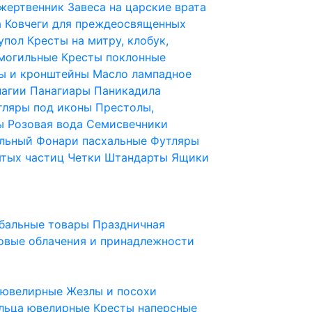
 жертвенник
Завеса на царские врата
а
Ковчеги для преждеосвященных
купол
Кресты на митру, клобук,
 могильные
Кресты поклонные
ы и кронштейны
Масло лампадное
нагии
Панагиары
Паникадила
тляры под иконы
Престолы,
ды
Розовая вода
Семисвечники
ильный
Фонари пасхальные
Футляры
ятых частиц
Четки
Штандарты
Ящики
бальные товары
Праздничная
овые облачения и принадлежности
ы ювелирные
Жезлы и посохи
льца ювелирные
Кресты наперсные