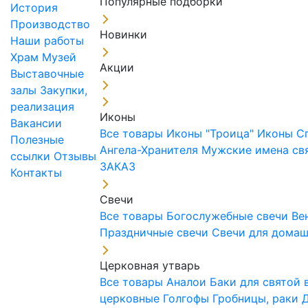
Популярные подборки
История
Производство
Новинки
Наши работы
Храм
Музей
Акции
Выставочные
залы
Закупки,
реализация
Иконы
Вакансии
Все товары
Иконы "Троица"
Иконы С
Полезные
Ангела-Хранителя
Мужские имена св
ссылки
Отзывы
ЗАКАЗ
Контакты
Свечи
Все товары
Богослужебные свечи
Ве
Праздничные свечи
Свечи для дома
Церковная утварь
Все товары
Аналои
Баки для святой
церковные
Голгофы
Гробницы, раки