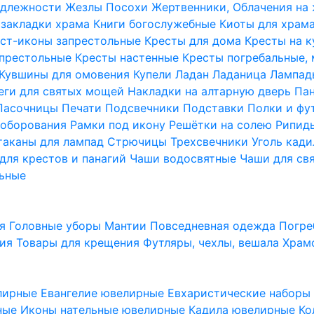
надлежности
Жезлы Посохи
Жертвенники, Облачения на
 закладки храма
Книги богослужебные
Киоты для храм
ст-иконы запрестольные
Кресты для дома
Кресты на 
апрестольные
Кресты настенные
Кресты погребальные,
Кувшины для омовения
Купели
Ладан
Ладаница
Лампад
еги для святых мощей
Накладки на алтарную дверь
Па
Пасочницы
Печати
Подсвечники
Подставки
Полки и фу
соборования
Рамки под икону
Решётки на солею
Рипи
таканы для лампад
Стрючицы
Трехсвечники
Уголь кад
для крестов и панагий
Чаши водосвятные
Чаши для св
ьные
ия
Головные уборы
Мантии
Повседневная одежда
Погре
ния
Товары для крещения
Футляры, чехлы, вешала
Храм
лирные
Евангелие ювелирные
Евхаристические набор
рные
Иконы нательные ювелирные
Кадила ювелирные
Ко