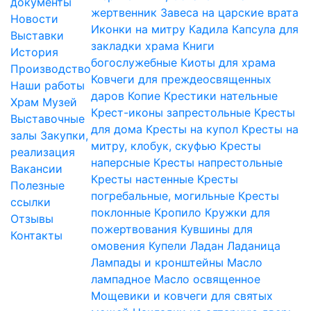
документы
жертвенник
Завеса на царские врата
Новости
Иконки на митру
Кадила
Капсула для
Выставки
закладки храма
Книги
История
богослужебные
Киоты для храма
Производство
Ковчеги для преждеосвященных
Наши работы
даров
Копие
Крестики нательные
Храм
Музей
Крест-иконы запрестольные
Кресты
Выставочные
для дома
Кресты на купол
Кресты на
залы
Закупки,
митру, клобук, скуфью
Кресты
реализация
наперсные
Кресты напрестольные
Вакансии
Кресты настенные
Кресты
Полезные
погребальные, могильные
Кресты
ссылки
поклонные
Кропило
Кружки для
Отзывы
пожертвования
Кувшины для
Контакты
омовения
Купели
Ладан
Ладаница
Лампады и кронштейны
Масло
лампадное
Масло освященное
Мощевики и ковчеги для святых