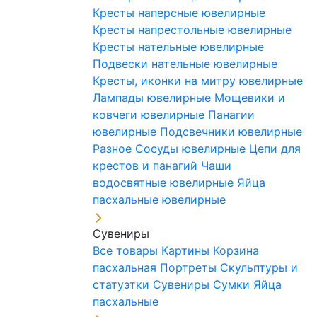
Кресты наперсные ювелирные
Кресты напрестольные ювелирные
Кресты нательные ювелирные
Подвески нательные ювелирные
Кресты, иконки на митру ювелирные
Лампады ювелирные
Мощевики и
ковчеги ювелирные
Панагии
ювелирные
Подсвечники ювелирные
Разное
Сосуды ювелирные
Цепи для
крестов и панагий
Чаши
водосвятные ювелирные
Яйца
пасхальные ювелирные
Сувениры
Все товары
Картины
Корзина
пасхальная
Портреты
Скульптуры и
статуэтки
Сувениры
Сумки
Яйца
пасхальные