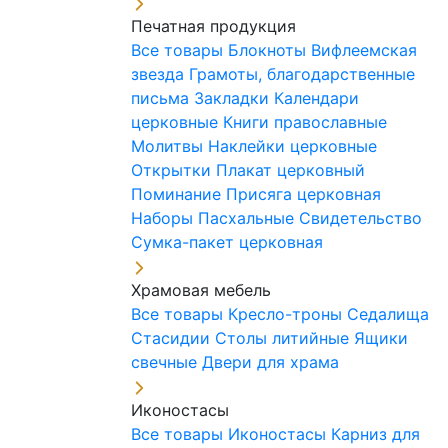
Печатная продукция
Все товары
Блокноты
Вифлеемская
звезда
Грамоты, благодарственные
письма
Закладки
Календари
церковные
Книги православные
Молитвы
Наклейки церковные
Открытки
Плакат церковный
Поминание
Присяга церковная
Наборы Пасхальные
Свидетельство
Сумка-пакет церковная
Храмовая мебель
Все товары
Кресло-троны
Седалища
Стасидии
Столы литийные
Ящики
свечные
Двери для храма
Иконостасы
Все товары
Иконостасы
Карниз для