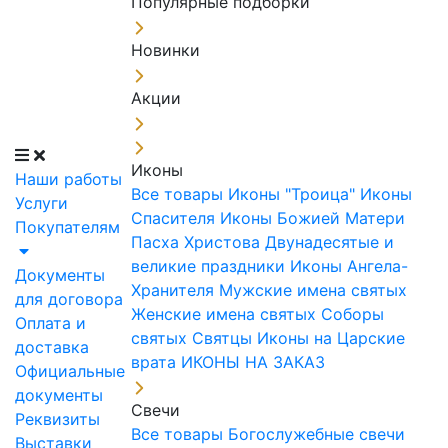
Популярные подборки
Новинки
Акции
Иконы
Наши работы
Все товары
Иконы "Троица"
Иконы
Услуги
Спасителя
Иконы Божией Матери
Покупателям
Пасха Христова
Двунадесятые и
великие праздники
Иконы Ангела-
Документы
Хранителя
Мужские имена святых
для договора
Женские имена святых
Соборы
Оплата и
святых
Святцы
Иконы на Царские
доставка
врата
ИКОНЫ НА ЗАКАЗ
Официальные
документы
Свечи
Реквизиты
Все товары
Богослужебные свечи
Выставки