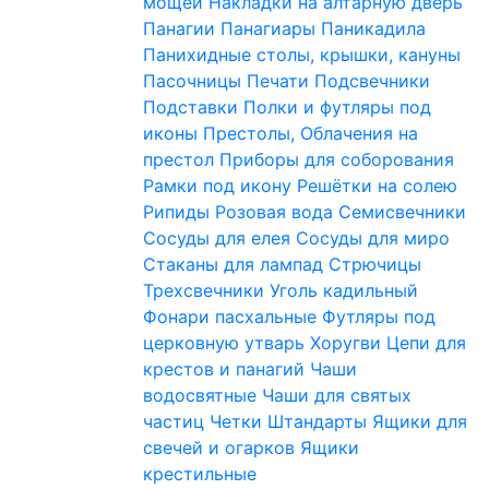
мощей
Накладки на алтарную дверь
Панагии
Панагиары
Паникадила
Панихидные столы, крышки, кануны
Пасочницы
Печати
Подсвечники
Подставки
Полки и футляры под
иконы
Престолы, Облачения на
престол
Приборы для соборования
Рамки под икону
Решётки на солею
Рипиды
Розовая вода
Семисвечники
Сосуды для елея
Сосуды для миро
Стаканы для лампад
Стрючицы
Трехсвечники
Уголь кадильный
Фонари пасхальные
Футляры под
церковную утварь
Хоругви
Цепи для
крестов и панагий
Чаши
водосвятные
Чаши для святых
частиц
Четки
Штандарты
Ящики для
свечей и огарков
Ящики
крестильные