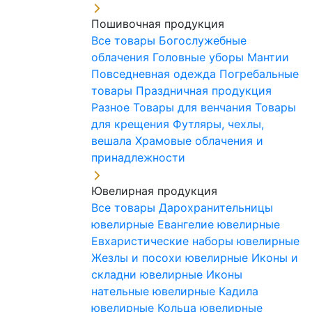
Пошивочная продукция
Все товары
Богослужебные
облачения
Головные уборы
Мантии
Повседневная одежда
Погребальные
товары
Праздничная продукция
Разное
Товары для венчания
Товары
для крещения
Футляры, чехлы,
вешала
Храмовые облачения и
принадлежности
Ювелирная продукция
Все товары
Дарохранительницы
ювелирные
Евангелие ювелирные
Евхаристические наборы ювелирные
Жезлы и посохи ювелирные
Иконы и
складни ювелирные
Иконы
нательные ювелирные
Кадила
ювелирные
Кольца ювелирные