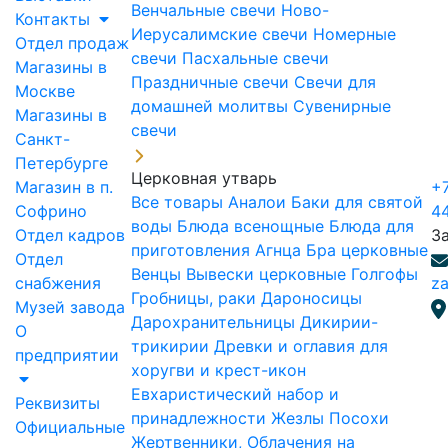
Венчальные свечи
Ново-
Контакты
Иерусалимские свечи
Номерные
Отдел продаж
свечи
Пасхальные свечи
Магазины в
Праздничные свечи
Свечи для
Москве
домашней молитвы
Сувенирные
Магазины в
свечи
Санкт-
Петербурге
Церковная утварь
Магазин в п.
+7
Все товары
Аналои
Баки для святой
Софрино
4
воды
Блюда всенощные
Блюда для
Отдел кадров
З
приготовления Агнца
Бра церковные
Отдел
Венцы
Вывески церковные
Голгофы
снабжения
za
Гробницы, раки
Дароносицы
Музей завода
Дарохранительницы
Дикирии-
О
трикирии
Древки и оглавия для
предприятии
хоругви и крест-икон
Евхаристический набор и
Реквизиты
принадлежности
Жезлы Посохи
Официальные
Жертвенники, Облачения на