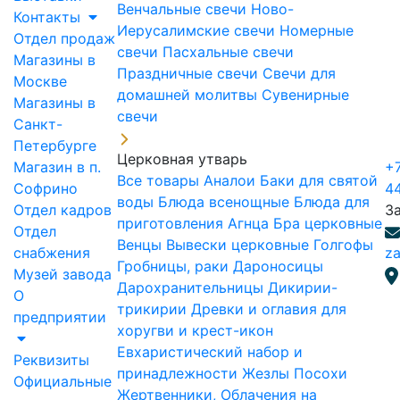
Венчальные свечи
Ново-
Контакты
Иерусалимские свечи
Номерные
Отдел продаж
свечи
Пасхальные свечи
Магазины в
Праздничные свечи
Свечи для
Москве
домашней молитвы
Сувенирные
Магазины в
свечи
Санкт-
Петербурге
Церковная утварь
Магазин в п.
+7
Все товары
Аналои
Баки для святой
Софрино
4
воды
Блюда всенощные
Блюда для
Отдел кадров
З
приготовления Агнца
Бра церковные
Отдел
Венцы
Вывески церковные
Голгофы
снабжения
za
Гробницы, раки
Дароносицы
Музей завода
Дарохранительницы
Дикирии-
О
трикирии
Древки и оглавия для
предприятии
хоругви и крест-икон
Евхаристический набор и
Реквизиты
принадлежности
Жезлы Посохи
Официальные
Жертвенники, Облачения на