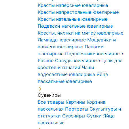
Кресты наперсные ювелирные
Кресты напрестольные ювелирные
Кресты нательные ювелирные
Подвески нательные ювелирные
Кресты, иконки на митру ювелирные
Лампады ювелирные
Мощевики и
ковчеги ювелирные
Панагии
ювелирные
Подсвечники ювелирные
Разное
Сосуды ювелирные
Цепи для
крестов и панагий
Чаши
водосвятные ювелирные
Яйца
пасхальные ювелирные
Сувениры
Все товары
Картины
Корзина
пасхальная
Портреты
Скульптуры и
статуэтки
Сувениры
Сумки
Яйца
пасхальные