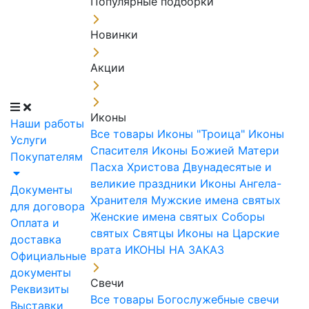
Популярные подборки
Новинки
Акции
Иконы
Наши работы
Все товары
Иконы "Троица"
Иконы
Услуги
Спасителя
Иконы Божией Матери
Покупателям
Пасха Христова
Двунадесятые и
великие праздники
Иконы Ангела-
Документы
Хранителя
Мужские имена святых
для договора
Женские имена святых
Соборы
Оплата и
святых
Святцы
Иконы на Царские
доставка
врата
ИКОНЫ НА ЗАКАЗ
Официальные
документы
Свечи
Реквизиты
Все товары
Богослужебные свечи
Выставки