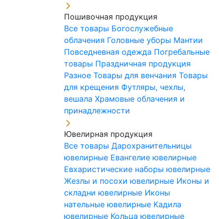
Пошивочная продукция
Все товары
Богослужебные
облачения
Головные уборы
Мантии
Повседневная одежда
Погребальные
товары
Праздничная продукция
Разное
Товары для венчания
Товары
для крещения
Футляры, чехлы,
вешала
Храмовые облачения и
принадлежности
Ювелирная продукция
Все товары
Дарохранительницы
ювелирные
Евангелие ювелирные
Евхаристические наборы ювелирные
Жезлы и посохи ювелирные
Иконы и
складни ювелирные
Иконы
нательные ювелирные
Кадила
ювелирные
Кольца ювелирные