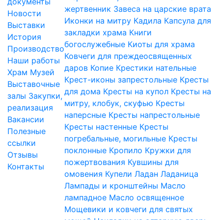
документы
жертвенник
Завеса на царские врата
Новости
Иконки на митру
Кадила
Капсула для
Выставки
закладки храма
Книги
История
богослужебные
Киоты для храма
Производство
Ковчеги для преждеосвященных
Наши работы
даров
Копие
Крестики нательные
Храм
Музей
Крест-иконы запрестольные
Кресты
Выставочные
для дома
Кресты на купол
Кресты на
залы
Закупки,
митру, клобук, скуфью
Кресты
реализация
наперсные
Кресты напрестольные
Вакансии
Кресты настенные
Кресты
Полезные
погребальные, могильные
Кресты
ссылки
поклонные
Кропило
Кружки для
Отзывы
пожертвования
Кувшины для
Контакты
омовения
Купели
Ладан
Ладаница
Лампады и кронштейны
Масло
лампадное
Масло освященное
Мощевики и ковчеги для святых