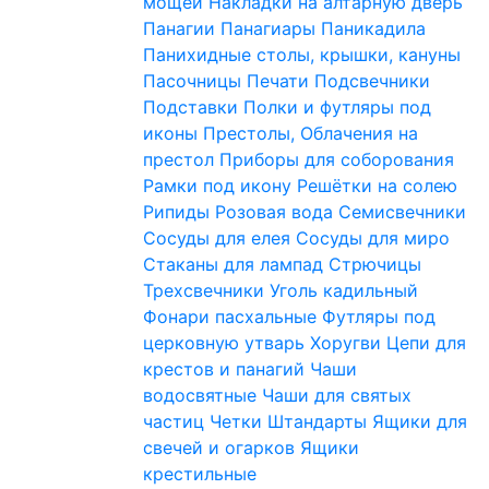
мощей
Накладки на алтарную дверь
Панагии
Панагиары
Паникадила
Панихидные столы, крышки, кануны
Пасочницы
Печати
Подсвечники
Подставки
Полки и футляры под
иконы
Престолы, Облачения на
престол
Приборы для соборования
Рамки под икону
Решётки на солею
Рипиды
Розовая вода
Семисвечники
Сосуды для елея
Сосуды для миро
Стаканы для лампад
Стрючицы
Трехсвечники
Уголь кадильный
Фонари пасхальные
Футляры под
церковную утварь
Хоругви
Цепи для
крестов и панагий
Чаши
водосвятные
Чаши для святых
частиц
Четки
Штандарты
Ящики для
свечей и огарков
Ящики
крестильные