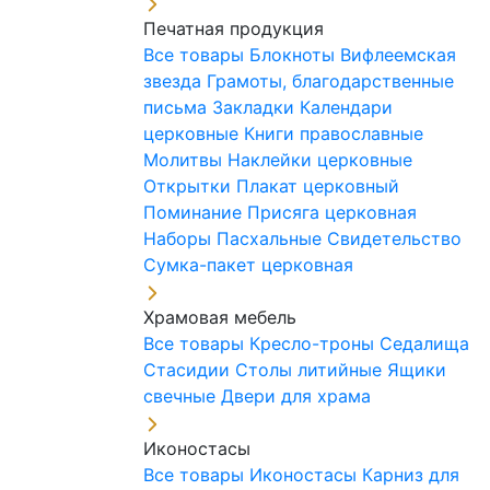
Печатная продукция
Все товары
Блокноты
Вифлеемская
звезда
Грамоты, благодарственные
письма
Закладки
Календари
церковные
Книги православные
Молитвы
Наклейки церковные
Открытки
Плакат церковный
Поминание
Присяга церковная
Наборы Пасхальные
Свидетельство
Сумка-пакет церковная
Храмовая мебель
Все товары
Кресло-троны
Седалища
Стасидии
Столы литийные
Ящики
свечные
Двери для храма
Иконостасы
Все товары
Иконостасы
Карниз для