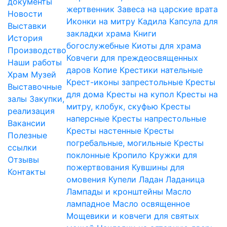
документы
жертвенник
Завеса на царские врата
Новости
Иконки на митру
Кадила
Капсула для
Выставки
закладки храма
Книги
История
богослужебные
Киоты для храма
Производство
Ковчеги для преждеосвященных
Наши работы
даров
Копие
Крестики нательные
Храм
Музей
Крест-иконы запрестольные
Кресты
Выставочные
для дома
Кресты на купол
Кресты на
залы
Закупки,
митру, клобук, скуфью
Кресты
реализация
наперсные
Кресты напрестольные
Вакансии
Кресты настенные
Кресты
Полезные
погребальные, могильные
Кресты
ссылки
поклонные
Кропило
Кружки для
Отзывы
пожертвования
Кувшины для
Контакты
омовения
Купели
Ладан
Ладаница
Лампады и кронштейны
Масло
лампадное
Масло освященное
Мощевики и ковчеги для святых