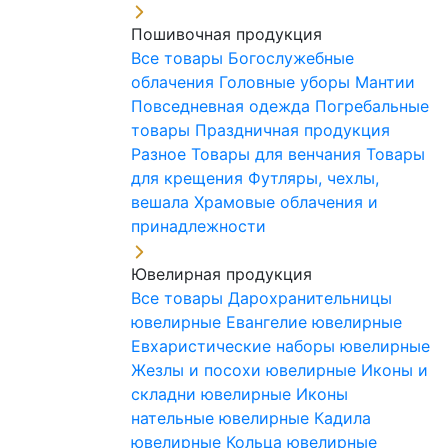
Пошивочная продукция
Все товары
Богослужебные
облачения
Головные уборы
Мантии
Повседневная одежда
Погребальные
товары
Праздничная продукция
Разное
Товары для венчания
Товары
для крещения
Футляры, чехлы,
вешала
Храмовые облачения и
принадлежности
Ювелирная продукция
Все товары
Дарохранительницы
ювелирные
Евангелие ювелирные
Евхаристические наборы ювелирные
Жезлы и посохи ювелирные
Иконы и
складни ювелирные
Иконы
нательные ювелирные
Кадила
ювелирные
Кольца ювелирные