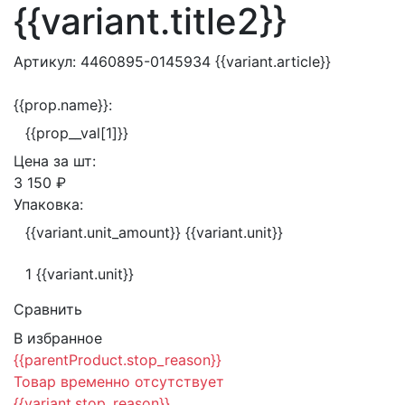
{{variant.title2}}
Артикул:
4460895-0145934
{{variant.article}}
{{prop.name}}:
{{prop__val[1]}}
Цена за
шт:
3 150 ₽
Упаковка:
{{variant.unit_amount}} {{variant.unit}}
1 {{variant.unit}}
Сравнить
В избранное
{{parentProduct.stop_reason}}
Товар временно отсутствует
{{variant.stop_reason}}