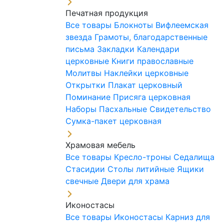
Печатная продукция
Все товары
Блокноты
Вифлеемская
звезда
Грамоты, благодарственные
письма
Закладки
Календари
церковные
Книги православные
Молитвы
Наклейки церковные
Открытки
Плакат церковный
Поминание
Присяга церковная
Наборы Пасхальные
Свидетельство
Сумка-пакет церковная
Храмовая мебель
Все товары
Кресло-троны
Седалища
Стасидии
Столы литийные
Ящики
свечные
Двери для храма
Иконостасы
Все товары
Иконостасы
Карниз для