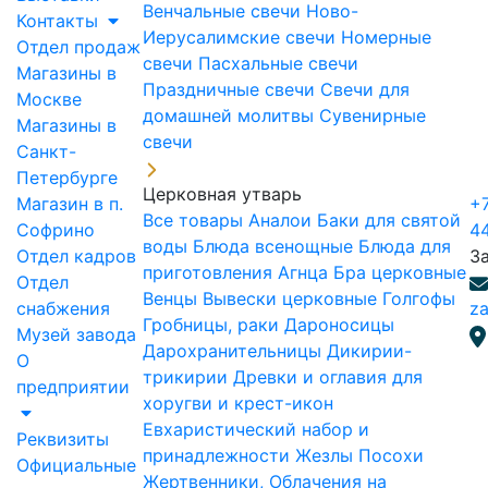
Венчальные свечи
Ново-
Контакты
Иерусалимские свечи
Номерные
Отдел продаж
свечи
Пасхальные свечи
Магазины в
Праздничные свечи
Свечи для
Москве
домашней молитвы
Сувенирные
Магазины в
свечи
Санкт-
Петербурге
Церковная утварь
Магазин в п.
+7
Все товары
Аналои
Баки для святой
Софрино
4
воды
Блюда всенощные
Блюда для
Отдел кадров
З
приготовления Агнца
Бра церковные
Отдел
Венцы
Вывески церковные
Голгофы
снабжения
za
Гробницы, раки
Дароносицы
Музей завода
Дарохранительницы
Дикирии-
О
трикирии
Древки и оглавия для
предприятии
хоругви и крест-икон
Евхаристический набор и
Реквизиты
принадлежности
Жезлы Посохи
Официальные
Жертвенники, Облачения на