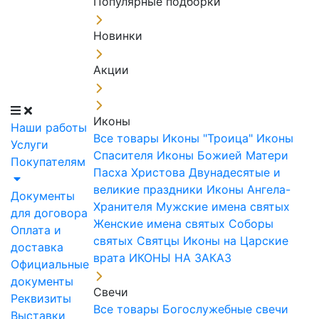
Популярные подборки
Новинки
Акции
Иконы
Наши работы
Все товары
Иконы "Троица"
Иконы
Услуги
Спасителя
Иконы Божией Матери
Покупателям
Пасха Христова
Двунадесятые и
великие праздники
Иконы Ангела-
Документы
Хранителя
Мужские имена святых
для договора
Женские имена святых
Соборы
Оплата и
святых
Святцы
Иконы на Царские
доставка
врата
ИКОНЫ НА ЗАКАЗ
Официальные
документы
Свечи
Реквизиты
Все товары
Богослужебные свечи
Выставки