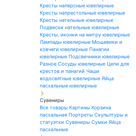
Кресты наперсные ювелирные
Кресты напрестольные ювелирные
Кресты нательные ювелирные
Подвески нательные ювелирные
Кресты, иконки на митру ювелирные
Лампады ювелирные
Мощевики и
ковчеги ювелирные
Панагии
ювелирные
Подсвечники ювелирные
Разное
Сосуды ювелирные
Цепи для
крестов и панагий
Чаши
водосвятные ювелирные
Яйца
пасхальные ювелирные
Сувениры
Все товары
Картины
Корзина
пасхальная
Портреты
Скульптуры и
статуэтки
Сувениры
Сумки
Яйца
пасхальные