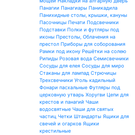
мощей
Накладки на алтарную дверь
Панагии
Панагиары
Паникадила
Панихидные столы, крышки, кануны
Пасочницы
Печати
Подсвечники
Подставки
Полки и футляры под
иконы
Престолы, Облачения на
престол
Приборы для соборования
Рамки под икону
Решётки на солею
Рипиды
Розовая вода
Семисвечники
Сосуды для елея
Сосуды для миро
Стаканы для лампад
Стрючицы
Трехсвечники
Уголь кадильный
Фонари пасхальные
Футляры под
церковную утварь
Хоругви
Цепи для
крестов и панагий
Чаши
водосвятные
Чаши для святых
частиц
Четки
Штандарты
Ящики для
свечей и огарков
Ящики
крестильные