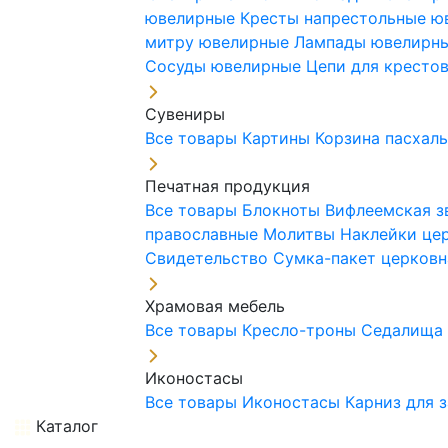
ювелирные
Кресты напрестольные 
митру ювелирные
Лампады ювелирн
Сосуды ювелирные
Цепи для кресто
Сувениры
Все товары
Картины
Корзина пасхал
Печатная продукция
Все товары
Блокноты
Вифлеемская з
православные
Молитвы
Наклейки це
Свидетельство
Сумка-пакет церковн
Храмовая мебель
Все товары
Кресло-троны
Седалищ
Иконостасы
Все товары
Иконостасы
Карниз для 
Каталог