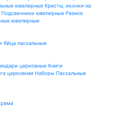
ельные ювелирные
Кресты, иконки на
е
Подсвечники ювелирные
Разное
ьные ювелирные
и
Яйца пасхальные
лендари церковные
Книги
га церковная
Наборы Пасхальные
храма