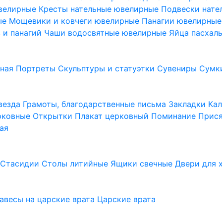
ювелирные
Кресты нательные ювелирные
Подвески нат
ые
Мощевики и ковчеги ювелирные
Панагии ювелирны
в и панагий
Чаши водосвятные ювелирные
Яйца пасхал
ьная
Портреты
Скульптуры и статуэтки
Сувениры
Сумк
везда
Грамоты, благодарственные письма
Закладки
Ка
рковные
Открытки
Плакат церковный
Поминание
Прися
ая
а
Стасидии
Столы литийные
Ящики свечные
Двери для 
завесы на царские врата
Царские врата