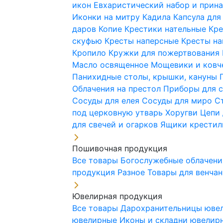
икон
Евхаристический набор и при
Иконки на митру
Кадила
Капсула для
даров
Копие
Крестики нательные
Кре
скуфью
Кресты наперсные
Кресты н
Кропило
Кружки для пожертвования
Масло освященное
Мощевики и ковч
Панихидные столы, крышки, кануны
Облачения на престол
Приборы для 
Сосуды для елея
Сосуды для миро
С
под церковную утварь
Хоругви
Цепи 
для свечей и огарков
Ящики крестил
Пошивочная продукция
Все товары
Богослужебные облачен
продукция
Разное
Товары для венча
Ювелирная продукция
Все товары
Дарохранительницы юве
ювелирные
Иконы и складни ювели