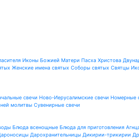
пасителя
Иконы Божией Матери
Пасха Христова
Двуна
ятых
Женские имена святых
Соборы святых
Святцы
Ик
нчальные свечи
Ново-Иерусалимские свечи
Номерные 
шней молитвы
Сувенирные свечи
 воды
Блюда всенощные
Блюда для приготовления Агн
Дароносицы
Дарохранительницы
Дикирии-трикирии
Др