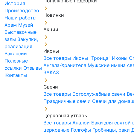
Популярные подборки
История
Производство
Новинки
Наши работы
Храм
Музей
Акции
Выставочные
залы
Закупки,
реализация
Иконы
Вакансии
Все товары
Иконы "Троица"
Иконы С
Полезные
Ангела-Хранителя
Мужские имена св
ссылки
Отзывы
ЗАКАЗ
Контакты
Свечи
Все товары
Богослужебные свечи
Ве
Праздничные свечи
Свечи для дома
Церковная утварь
Все товары
Аналои
Баки для святой
церковные
Голгофы
Гробницы, раки