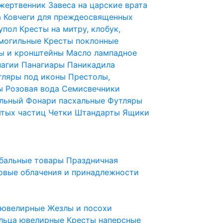
 жертвенник
Завеса на царские врата
а
Ковчеги для преждеосвященных
купол
Кресты на митру, клобук,
 могильные
Кресты поклонные
ы и кронштейны
Масло лампадное
нагии
Панагиары
Паникадила
тляры под иконы
Престолы,
ды
Розовая вода
Семисвечники
ильный
Фонари пасхальные
Футляры
ятых частиц
Четки
Штандарты
Ящики
бальные товары
Праздничная
овые облачения и принадлежности
ы ювелирные
Жезлы и посохи
льца ювелирные
Кресты наперсные