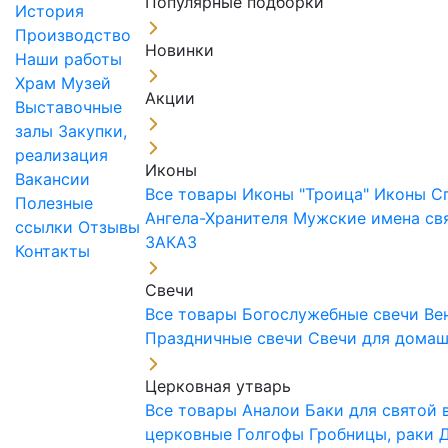
Популярные подборки
История
Производство
Новинки
Наши работы
Храм
Музей
Акции
Выставочные
залы
Закупки,
реализация
Иконы
Вакансии
Все товары
Иконы "Троица"
Иконы С
Полезные
Ангела-Хранителя
Мужские имена св
ссылки
Отзывы
ЗАКАЗ
Контакты
Свечи
Все товары
Богослужебные свечи
Ве
Праздничные свечи
Свечи для дома
Церковная утварь
Все товары
Аналои
Баки для святой
церковные
Голгофы
Гробницы, раки