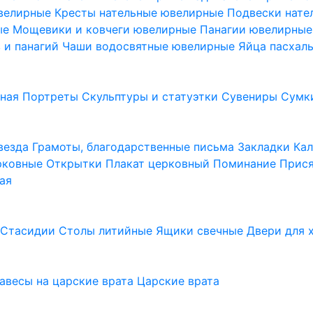
ювелирные
Кресты нательные ювелирные
Подвески нат
ые
Мощевики и ковчеги ювелирные
Панагии ювелирны
в и панагий
Чаши водосвятные ювелирные
Яйца пасхал
ьная
Портреты
Скульптуры и статуэтки
Сувениры
Сумк
везда
Грамоты, благодарственные письма
Закладки
Ка
рковные
Открытки
Плакат церковный
Поминание
Прися
ая
а
Стасидии
Столы литийные
Ящики свечные
Двери для 
завесы на царские врата
Царские врата