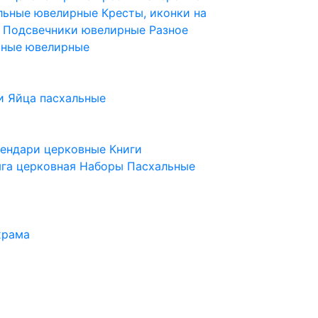
ельные ювелирные
Кресты, иконки на
е
Подсвечники ювелирные
Разное
ьные ювелирные
и
Яйца пасхальные
лендари церковные
Книги
га церковная
Наборы Пасхальные
храма