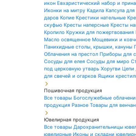
икон
Евхаристический набор и при
Иконки на митру
Кадила
Капсула для
даров
Копие
Крестики нательные
Кре
скуфью
Кресты наперсные
Кресты н
Кропило
Кружки для пожертвования
Масло освященное
Мощевики и ковч
Панихидные столы, крышки, кануны
Облачения на престол
Приборы для 
Сосуды для елея
Сосуды для миро
С
под церковную утварь
Хоругви
Цепи 
для свечей и огарков
Ящики крестил
Пошивочная продукция
Все товары
Богослужебные облачен
продукция
Разное
Товары для венча
Ювелирная продукция
Все товары
Дарохранительницы юве
ювелирные
Иконы и складни ювели