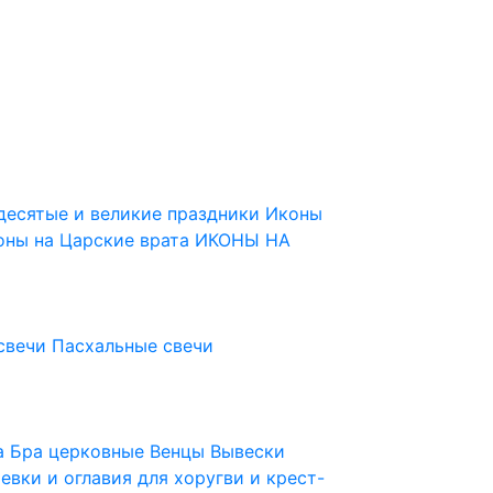
десятые и великие праздники
Иконы
оны на Царские врата
ИКОНЫ НА
свечи
Пасхальные свечи
ца
Бра церковные
Венцы
Вывески
евки и оглавия для хоругви и крест-