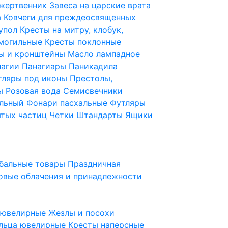
 жертвенник
Завеса на царские врата
а
Ковчеги для преждеосвященных
купол
Кресты на митру, клобук,
 могильные
Кресты поклонные
ы и кронштейны
Масло лампадное
нагии
Панагиары
Паникадила
тляры под иконы
Престолы,
ды
Розовая вода
Семисвечники
ильный
Фонари пасхальные
Футляры
ятых частиц
Четки
Штандарты
Ящики
бальные товары
Праздничная
овые облачения и принадлежности
ы ювелирные
Жезлы и посохи
льца ювелирные
Кресты наперсные