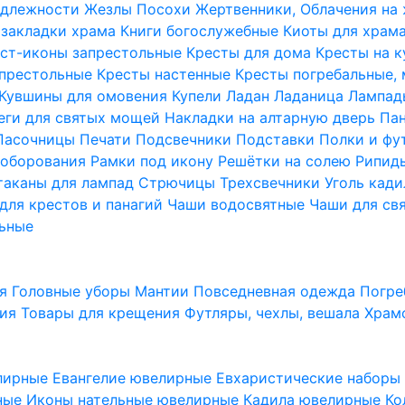
надлежности
Жезлы Посохи
Жертвенники, Облачения на
 закладки храма
Книги богослужебные
Киоты для храм
ст-иконы запрестольные
Кресты для дома
Кресты на 
апрестольные
Кресты настенные
Кресты погребальные,
Кувшины для омовения
Купели
Ладан
Ладаница
Лампад
еги для святых мощей
Накладки на алтарную дверь
Па
Пасочницы
Печати
Подсвечники
Подставки
Полки и фу
соборования
Рамки под икону
Решётки на солею
Рипи
таканы для лампад
Стрючицы
Трехсвечники
Уголь кад
для крестов и панагий
Чаши водосвятные
Чаши для св
ьные
ия
Головные уборы
Мантии
Повседневная одежда
Погре
ния
Товары для крещения
Футляры, чехлы, вешала
Храм
лирные
Евангелие ювелирные
Евхаристические набор
рные
Иконы нательные ювелирные
Кадила ювелирные
Ко