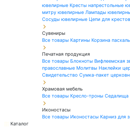
ювелирные
Кресты напрестольные 
митру ювелирные
Лампады ювелирн
Сосуды ювелирные
Цепи для кресто
Сувениры
Все товары
Картины
Корзина пасхал
Печатная продукция
Все товары
Блокноты
Вифлеемская з
православные
Молитвы
Наклейки це
Свидетельство
Сумка-пакет церковн
Храмовая мебель
Все товары
Кресло-троны
Седалищ
Иконостасы
Все товары
Иконостасы
Карниз для 
Каталог