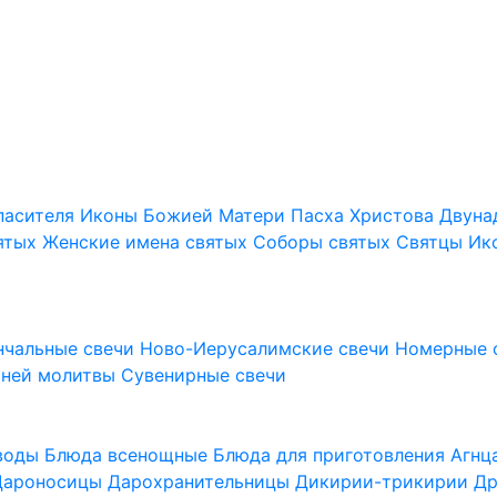
пасителя
Иконы Божией Матери
Пасха Христова
Двуна
ятых
Женские имена святых
Соборы святых
Святцы
Ик
нчальные свечи
Ново-Иерусалимские свечи
Номерные 
шней молитвы
Сувенирные свечи
 воды
Блюда всенощные
Блюда для приготовления Агн
Дароносицы
Дарохранительницы
Дикирии-трикирии
Др