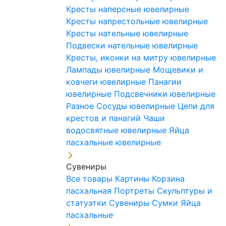
Кресты наперсные ювелирные
Кресты напрестольные ювелирные
Кресты нательные ювелирные
Подвески нательные ювелирные
Кресты, иконки на митру ювелирные
Лампады ювелирные
Мощевики и
ковчеги ювелирные
Панагии
ювелирные
Подсвечники ювелирные
Разное
Сосуды ювелирные
Цепи для
крестов и панагий
Чаши
водосвятные ювелирные
Яйца
пасхальные ювелирные
Сувениры
Все товары
Картины
Корзина
пасхальная
Портреты
Скульптуры и
статуэтки
Сувениры
Сумки
Яйца
пасхальные