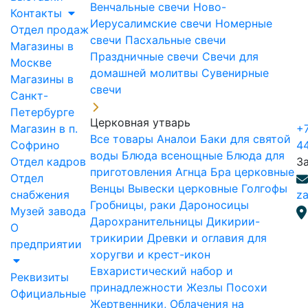
Венчальные свечи
Ново-
Контакты
Иерусалимские свечи
Номерные
Отдел продаж
свечи
Пасхальные свечи
Магазины в
Праздничные свечи
Свечи для
Москве
домашней молитвы
Сувенирные
Магазины в
свечи
Санкт-
Петербурге
Церковная утварь
Магазин в п.
+7
Все товары
Аналои
Баки для святой
Софрино
4
воды
Блюда всенощные
Блюда для
Отдел кадров
З
приготовления Агнца
Бра церковные
Отдел
Венцы
Вывески церковные
Голгофы
снабжения
za
Гробницы, раки
Дароносицы
Музей завода
Дарохранительницы
Дикирии-
О
трикирии
Древки и оглавия для
предприятии
хоругви и крест-икон
Евхаристический набор и
Реквизиты
принадлежности
Жезлы Посохи
Официальные
Жертвенники, Облачения на