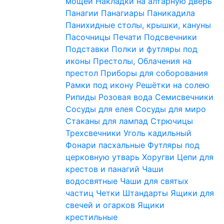
мощей
Накладки на алтарную дверь
Панагии
Панагиары
Паникадила
Панихидные столы, крышки, кануны
Пасочницы
Печати
Подсвечники
Подставки
Полки и футляры под
иконы
Престолы, Облачения на
престол
Приборы для соборования
Рамки под икону
Решётки на солею
Рипиды
Розовая вода
Семисвечники
Сосуды для елея
Сосуды для миро
Стаканы для лампад
Стрючицы
Трехсвечники
Уголь кадильный
Фонари пасхальные
Футляры под
церковную утварь
Хоругви
Цепи для
крестов и панагий
Чаши
водосвятные
Чаши для святых
частиц
Четки
Штандарты
Ящики для
свечей и огарков
Ящики
крестильные