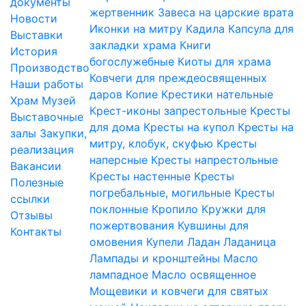
документы
жертвенник
Завеса на царские врата
Новости
Иконки на митру
Кадила
Капсула для
Выставки
закладки храма
Книги
История
богослужебные
Киоты для храма
Производство
Ковчеги для преждеосвященных
Наши работы
даров
Копие
Крестики нательные
Храм
Музей
Крест-иконы запрестольные
Кресты
Выставочные
для дома
Кресты на купол
Кресты на
залы
Закупки,
митру, клобук, скуфью
Кресты
реализация
наперсные
Кресты напрестольные
Вакансии
Кресты настенные
Кресты
Полезные
погребальные, могильные
Кресты
ссылки
поклонные
Кропило
Кружки для
Отзывы
пожертвования
Кувшины для
Контакты
омовения
Купели
Ладан
Ладаница
Лампады и кронштейны
Масло
лампадное
Масло освященное
Мощевики и ковчеги для святых