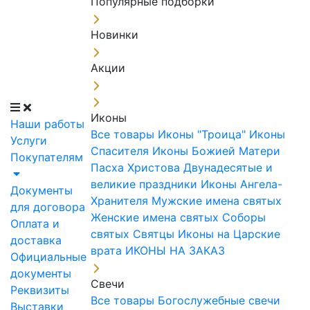
Популярные подборки
Новинки
Акции
Иконы
Наши работы
Все товары
Иконы "Троица"
Иконы
Услуги
Спасителя
Иконы Божией Матери
Покупателям
Пасха Христова
Двунадесятые и
великие праздники
Иконы Ангела-
Документы
Хранителя
Мужские имена святых
для договора
Женские имена святых
Соборы
Оплата и
святых
Святцы
Иконы на Царские
доставка
врата
ИКОНЫ НА ЗАКАЗ
Официальные
документы
Свечи
Реквизиты
Все товары
Богослужебные свечи
Выставки