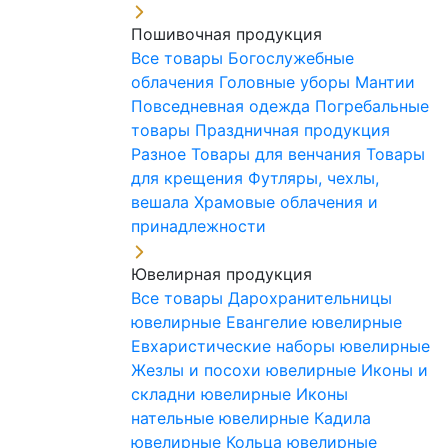
Пошивочная продукция
Все товары
Богослужебные
облачения
Головные уборы
Мантии
Повседневная одежда
Погребальные
товары
Праздничная продукция
Разное
Товары для венчания
Товары
для крещения
Футляры, чехлы,
вешала
Храмовые облачения и
принадлежности
Ювелирная продукция
Все товары
Дарохранительницы
ювелирные
Евангелие ювелирные
Евхаристические наборы ювелирные
Жезлы и посохи ювелирные
Иконы и
складни ювелирные
Иконы
нательные ювелирные
Кадила
ювелирные
Кольца ювелирные