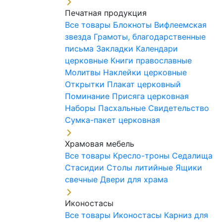
Печатная продукция
Все товары
Блокноты
Вифлеемская
звезда
Грамоты, благодарственные
письма
Закладки
Календари
церковные
Книги православные
Молитвы
Наклейки церковные
Открытки
Плакат церковный
Поминание
Присяга церковная
Наборы Пасхальные
Свидетельство
Сумка-пакет церковная
Храмовая мебель
Все товары
Кресло-троны
Седалища
Стасидии
Столы литийные
Ящики
свечные
Двери для храма
Иконостасы
Все товары
Иконостасы
Карниз для