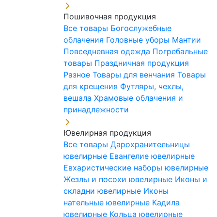
Пошивочная продукция
Все товары
Богослужебные
облачения
Головные уборы
Мантии
Повседневная одежда
Погребальные
товары
Праздничная продукция
Разное
Товары для венчания
Товары
для крещения
Футляры, чехлы,
вешала
Храмовые облачения и
принадлежности
Ювелирная продукция
Все товары
Дарохранительницы
ювелирные
Евангелие ювелирные
Евхаристические наборы ювелирные
Жезлы и посохи ювелирные
Иконы и
складни ювелирные
Иконы
нательные ювелирные
Кадила
ювелирные
Кольца ювелирные