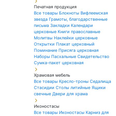
Печатная продукция
Все товары
Блокноты
Вифлеемская
звезда
Грамоты, благодарственные
письма
Закладки
Календари
церковные
Книги православные
Молитвы
Наклейки церковные
Открытки
Плакат церковный
Поминание
Присяга церковная
Наборы Пасхальные
Свидетельство
Сумка-пакет церковная
Храмовая мебель
Все товары
Кресло-троны
Седалища
Стасидии
Столы литийные
Ящики
свечные
Двери для храма
Иконостасы
Все товары
Иконостасы
Карниз для