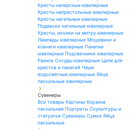
Кресты наперсные ювелирные
Кресты напрестольные ювелирные
Кресты нательные ювелирные
Подвески нательные ювелирные
Кресты, иконки на митру ювелирные
Лампады ювелирные
Мощевики и
ковчеги ювелирные
Панагии
ювелирные
Подсвечники ювелирные
Разное
Сосуды ювелирные
Цепи для
крестов и панагий
Чаши
водосвятные ювелирные
Яйца
пасхальные ювелирные
Сувениры
Все товары
Картины
Корзина
пасхальная
Портреты
Скульптуры и
статуэтки
Сувениры
Сумки
Яйца
пасхальные