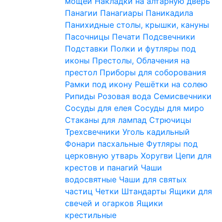
мощей
Накладки на алтарную дверь
Панагии
Панагиары
Паникадила
Панихидные столы, крышки, кануны
Пасочницы
Печати
Подсвечники
Подставки
Полки и футляры под
иконы
Престолы, Облачения на
престол
Приборы для соборования
Рамки под икону
Решётки на солею
Рипиды
Розовая вода
Семисвечники
Сосуды для елея
Сосуды для миро
Стаканы для лампад
Стрючицы
Трехсвечники
Уголь кадильный
Фонари пасхальные
Футляры под
церковную утварь
Хоругви
Цепи для
крестов и панагий
Чаши
водосвятные
Чаши для святых
частиц
Четки
Штандарты
Ящики для
свечей и огарков
Ящики
крестильные