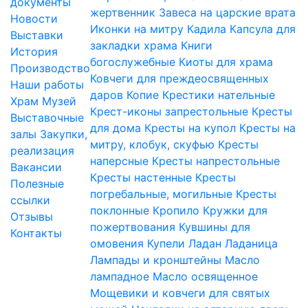
документы
жертвенник
Завеса на царские врата
Новости
Иконки на митру
Кадила
Капсула для
Выставки
закладки храма
Книги
История
богослужебные
Киоты для храма
Производство
Ковчеги для преждеосвященных
Наши работы
даров
Копие
Крестики нательные
Храм
Музей
Крест-иконы запрестольные
Кресты
Выставочные
для дома
Кресты на купол
Кресты на
залы
Закупки,
митру, клобук, скуфью
Кресты
реализация
наперсные
Кресты напрестольные
Вакансии
Кресты настенные
Кресты
Полезные
погребальные, могильные
Кресты
ссылки
поклонные
Кропило
Кружки для
Отзывы
пожертвования
Кувшины для
Контакты
омовения
Купели
Ладан
Ладаница
Лампады и кронштейны
Масло
лампадное
Масло освященное
Мощевики и ковчеги для святых