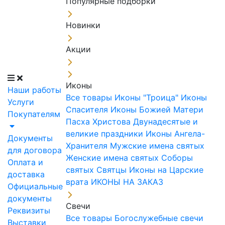
Популярные подборки
Новинки
Акции
Иконы
Наши работы
Все товары
Иконы "Троица"
Иконы
Услуги
Спасителя
Иконы Божией Матери
Покупателям
Пасха Христова
Двунадесятые и
великие праздники
Иконы Ангела-
Документы
Хранителя
Мужские имена святых
для договора
Женские имена святых
Соборы
Оплата и
святых
Святцы
Иконы на Царские
доставка
врата
ИКОНЫ НА ЗАКАЗ
Официальные
документы
Свечи
Реквизиты
Все товары
Богослужебные свечи
Выставки