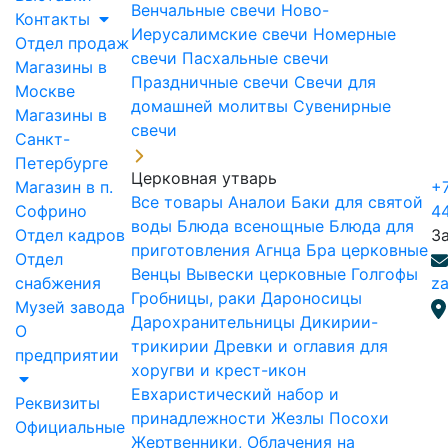
Венчальные свечи
Ново-
Контакты
Иерусалимские свечи
Номерные
Отдел продаж
свечи
Пасхальные свечи
Магазины в
Праздничные свечи
Свечи для
Москве
домашней молитвы
Сувенирные
Магазины в
свечи
Санкт-
Петербурге
Церковная утварь
Магазин в п.
+7
Все товары
Аналои
Баки для святой
Софрино
4
воды
Блюда всенощные
Блюда для
Отдел кадров
З
приготовления Агнца
Бра церковные
Отдел
Венцы
Вывески церковные
Голгофы
снабжения
za
Гробницы, раки
Дароносицы
Музей завода
Дарохранительницы
Дикирии-
О
трикирии
Древки и оглавия для
предприятии
хоругви и крест-икон
Евхаристический набор и
Реквизиты
принадлежности
Жезлы Посохи
Официальные
Жертвенники, Облачения на