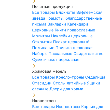
Печатная продукция
Все товары
Блокноты
Вифлеемская
звезда
Грамоты, благодарственные
письма
Закладки
Календари
церковные
Книги православные
Молитвы
Наклейки церковные
Открытки
Плакат церковный
Поминание
Присяга церковная
Наборы Пасхальные
Свидетельство
Сумка-пакет церковная
Храмовая мебель
Все товары
Кресло-троны
Седалища
Стасидии
Столы литийные
Ящики
свечные
Двери для храма
Иконостасы
Все товары
Иконостасы
Карниз для