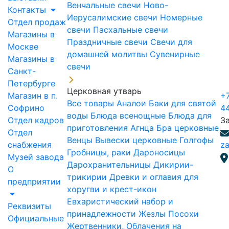
Венчальные свечи
Ново-
Контакты
Иерусалимские свечи
Номерные
Отдел продаж
свечи
Пасхальные свечи
Магазины в
Праздничные свечи
Свечи для
Москве
домашней молитвы
Сувенирные
Магазины в
свечи
Санкт-
Петербурге
Церковная утварь
Магазин в п.
+7
Все товары
Аналои
Баки для святой
Софрино
4
воды
Блюда всенощные
Блюда для
Отдел кадров
З
приготовления Агнца
Бра церковные
Отдел
Венцы
Вывески церковные
Голгофы
снабжения
za
Гробницы, раки
Дароносицы
Музей завода
Дарохранительницы
Дикирии-
О
трикирии
Древки и оглавия для
предприятии
хоругви и крест-икон
Евхаристический набор и
Реквизиты
принадлежности
Жезлы Посохи
Официальные
Жертвенники, Облачения на