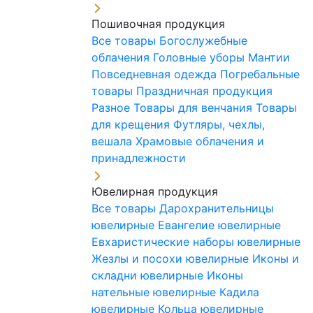
Пошивочная продукция
Все товары
Богослужебные
облачения
Головные уборы
Мантии
Повседневная одежда
Погребальные
товары
Праздничная продукция
Разное
Товары для венчания
Товары
для крещения
Футляры, чехлы,
вешала
Храмовые облачения и
принадлежности
Ювелирная продукция
Все товары
Дарохранительницы
ювелирные
Евангелие ювелирные
Евхаристические наборы ювелирные
Жезлы и посохи ювелирные
Иконы и
складни ювелирные
Иконы
нательные ювелирные
Кадила
ювелирные
Кольца ювелирные