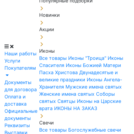
Популярные подборки
Новинки
Акции
Иконы
Наши работы
Все товары
Иконы "Троица"
Иконы
Услуги
Спасителя
Иконы Божией Матери
Покупателям
Пасха Христова
Двунадесятые и
великие праздники
Иконы Ангела-
Документы
Хранителя
Мужские имена святых
для договора
Женские имена святых
Соборы
Оплата и
святых
Святцы
Иконы на Царские
доставка
врата
ИКОНЫ НА ЗАКАЗ
Официальные
документы
Свечи
Реквизиты
Все товары
Богослужебные свечи
Выставки