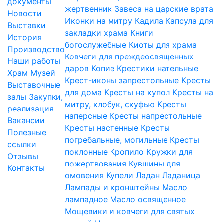
документы
жертвенник
Завеса на царские врата
Новости
Иконки на митру
Кадила
Капсула для
Выставки
закладки храма
Книги
История
богослужебные
Киоты для храма
Производство
Ковчеги для преждеосвященных
Наши работы
даров
Копие
Крестики нательные
Храм
Музей
Крест-иконы запрестольные
Кресты
Выставочные
для дома
Кресты на купол
Кресты на
залы
Закупки,
митру, клобук, скуфью
Кресты
реализация
наперсные
Кресты напрестольные
Вакансии
Кресты настенные
Кресты
Полезные
погребальные, могильные
Кресты
ссылки
поклонные
Кропило
Кружки для
Отзывы
пожертвования
Кувшины для
Контакты
омовения
Купели
Ладан
Ладаница
Лампады и кронштейны
Масло
лампадное
Масло освященное
Мощевики и ковчеги для святых