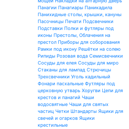
мощей
Накладки на алтарную дверь
Панагии
Панагиары
Паникадила
Панихидные столы, крышки, кануны
Пасочницы
Печати
Подсвечники
Подставки
Полки и футляры под
иконы
Престолы, Облачения на
престол
Приборы для соборования
Рамки под икону
Решётки на солею
Рипиды
Розовая вода
Семисвечники
Сосуды для елея
Сосуды для миро
Стаканы для лампад
Стрючицы
Трехсвечники
Уголь кадильный
Фонари пасхальные
Футляры под
церковную утварь
Хоругви
Цепи для
крестов и панагий
Чаши
водосвятные
Чаши для святых
частиц
Четки
Штандарты
Ящики для
свечей и огарков
Ящики
крестильные