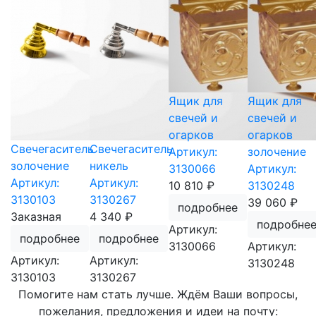
Ящик для
Ящик для
свечей и
свечей и
огарков
огарков
Свечегаситель
Свечегаситель
Артикул:
золочение
золочение
никель
3130066
Артикул:
Артикул:
Артикул:
10 810 ₽
3130248
3130103
3130267
39 060 ₽
подробнее
Заказная
4 340 ₽
подробне
Артикул:
подробнее
подробнее
3130066
Артикул:
Артикул:
Артикул:
3130248
3130103
3130267
Помогите нам стать лучше. Ждём Ваши вопросы,
пожелания, предложения и идеи на почту: