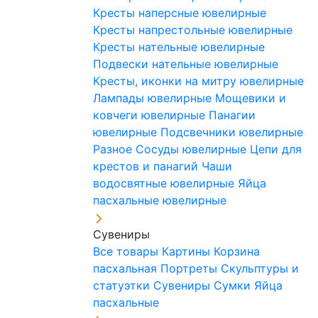
Кресты наперсные ювелирные
Кресты напрестольные ювелирные
Кресты нательные ювелирные
Подвески нательные ювелирные
Кресты, иконки на митру ювелирные
Лампады ювелирные
Мощевики и
ковчеги ювелирные
Панагии
ювелирные
Подсвечники ювелирные
Разное
Сосуды ювелирные
Цепи для
крестов и панагий
Чаши
водосвятные ювелирные
Яйца
пасхальные ювелирные
Сувениры
Все товары
Картины
Корзина
пасхальная
Портреты
Скульптуры и
статуэтки
Сувениры
Сумки
Яйца
пасхальные