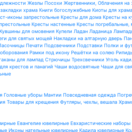
надлежности
Жезлы Посохи
Жертвенники, Облачения на
 закладки храма
Книги богослужебные
Киоты для храм
ст-иконы запрестольные
Кресты для дома
Кресты на 
апрестольные
Кресты настенные
Кресты погребальные,
Кувшины для омовения
Купели
Ладан
Ладаница
Лампад
еги для святых мощей
Накладки на алтарную дверь
Па
Пасочницы
Печати
Подсвечники
Подставки
Полки и фу
соборования
Рамки под икону
Решётки на солею
Рипи
таканы для лампад
Стрючицы
Трехсвечники
Уголь кад
для крестов и панагий
Чаши водосвятные
Чаши для св
ьные
ия
Головные уборы
Мантии
Повседневная одежда
Погре
ния
Товары для крещения
Футляры, чехлы, вешала
Храм
лирные
Евангелие ювелирные
Евхаристические набор
рные
Иконы нательные ювелирные
Кадила ювелирные
Ко