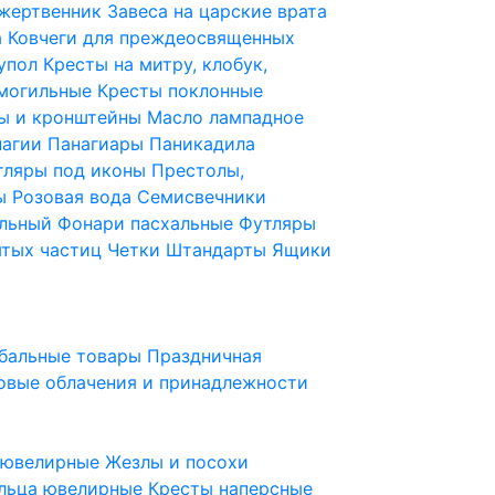
 жертвенник
Завеса на царские врата
а
Ковчеги для преждеосвященных
купол
Кресты на митру, клобук,
 могильные
Кресты поклонные
ы и кронштейны
Масло лампадное
нагии
Панагиары
Паникадила
тляры под иконы
Престолы,
ды
Розовая вода
Семисвечники
ильный
Фонари пасхальные
Футляры
ятых частиц
Четки
Штандарты
Ящики
бальные товары
Праздничная
овые облачения и принадлежности
ы ювелирные
Жезлы и посохи
льца ювелирные
Кресты наперсные