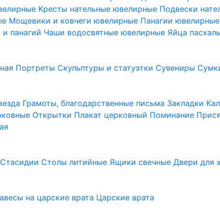
ювелирные
Кресты нательные ювелирные
Подвески нат
ые
Мощевики и ковчеги ювелирные
Панагии ювелирны
в и панагий
Чаши водосвятные ювелирные
Яйца пасхал
ьная
Портреты
Скульптуры и статуэтки
Сувениры
Сумк
везда
Грамоты, благодарственные письма
Закладки
Ка
рковные
Открытки
Плакат церковный
Поминание
Прися
ая
а
Стасидии
Столы литийные
Ящики свечные
Двери для 
завесы на царские врата
Царские врата