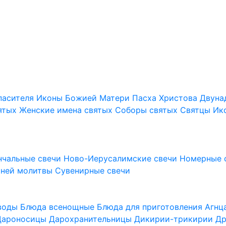
пасителя
Иконы Божией Матери
Пасха Христова
Двуна
ятых
Женские имена святых
Соборы святых
Святцы
Ик
нчальные свечи
Ново-Иерусалимские свечи
Номерные 
шней молитвы
Сувенирные свечи
 воды
Блюда всенощные
Блюда для приготовления Агн
Дароносицы
Дарохранительницы
Дикирии-трикирии
Др