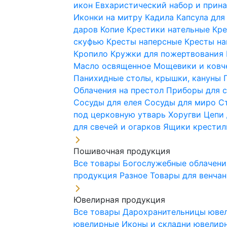
икон
Евхаристический набор и при
Иконки на митру
Кадила
Капсула для
даров
Копие
Крестики нательные
Кре
скуфью
Кресты наперсные
Кресты н
Кропило
Кружки для пожертвования
Масло освященное
Мощевики и ковч
Панихидные столы, крышки, кануны
Облачения на престол
Приборы для 
Сосуды для елея
Сосуды для миро
С
под церковную утварь
Хоругви
Цепи 
для свечей и огарков
Ящики крестил
Пошивочная продукция
Все товары
Богослужебные облачен
продукция
Разное
Товары для венча
Ювелирная продукция
Все товары
Дарохранительницы юве
ювелирные
Иконы и складни ювели