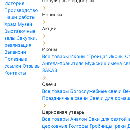
Популярные подборки
История
Производство
Новинки
Наши работы
Храм
Музей
Акции
Выставочные
залы
Закупки,
реализация
Иконы
Вакансии
Все товары
Иконы "Троица"
Иконы С
Полезные
Ангела-Хранителя
Мужские имена св
ссылки
Отзывы
ЗАКАЗ
Контакты
Свечи
Все товары
Богослужебные свечи
Ве
Праздничные свечи
Свечи для дома
Церковная утварь
Все товары
Аналои
Баки для святой
церковные
Голгофы
Гробницы, раки