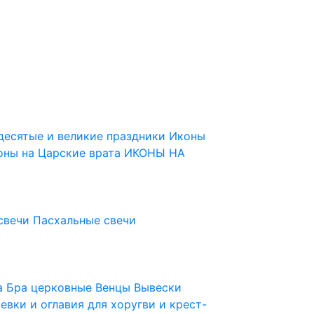
десятые и великие праздники
Иконы
оны на Царские врата
ИКОНЫ НА
свечи
Пасхальные свечи
ца
Бра церковные
Венцы
Вывески
евки и оглавия для хоругви и крест-