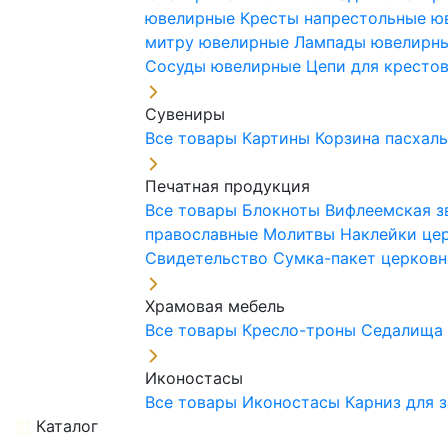
ювелирные
Кресты напрестольные 
митру ювелирные
Лампады ювелирн
Сосуды ювелирные
Цепи для кресто
Сувениры
Все товары
Картины
Корзина пасхал
Печатная продукция
Все товары
Блокноты
Вифлеемская з
православные
Молитвы
Наклейки це
Свидетельство
Сумка-пакет церковн
Храмовая мебель
Все товары
Кресло-троны
Седалищ
Иконостасы
Все товары
Иконостасы
Карниз для 
Каталог