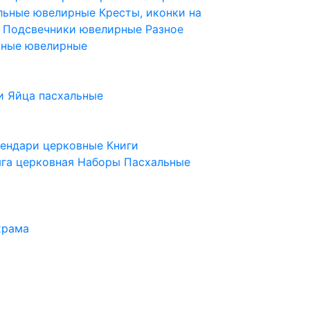
ельные ювелирные
Кресты, иконки на
е
Подсвечники ювелирные
Разное
ьные ювелирные
и
Яйца пасхальные
лендари церковные
Книги
га церковная
Наборы Пасхальные
храма